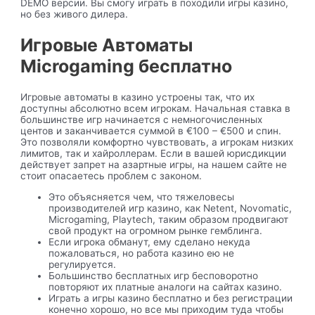
DEMO версии. Вы смогу играть в походили игры казино,
но без живого дилера.
Игровые Автоматы
Microgaming бесплатно
Игровые автоматы в казино устроены так, что их
доступны абсолютно всем игрокам. Начальная ставка в
большинстве игр начинается с немногочисленных
центов и заканчивается суммой в €100 – €500 и спин.
Это позволяли комфортно чувствовать, а игрокам низких
лимитов, так и хайроллерам. Если в вашей юрисдикции
действует запрет на азартные игры, на нашем сайте не
стоит опасаетесь проблем с законом.
Это объясняется чем, что тяжеловесы
производителей игр казино, как Netent, Novomatic,
Microgaming, Playtech, таким образом продвигают
свой продукт на огромном рынке гемблинга.
Если игрока обманут, ему сделано некуда
пожаловаться, но работа казино ею не
регулируется.
Большинство бесплатных игр бесповоротно
повторяют их платные аналоги на сайтах казино.
Играть а игры казино бесплатно и без регистрации
конечно хорошо, но все мы приходим туда чтобы