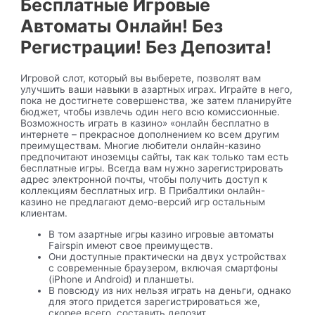
Бесплатные Игровые
Автоматы Онлайн! Без
Регистрации! Без Депозита!
Игровой слот, который вы выберете, позволят вам
улучшить ваши навыки в азартных играх. Играйте в него,
пока не достигнете совершенства, же затем планируйте
бюджет, чтобы извлечь один него всю комиссионные.
Возможность играть в казино» «онлайн бесплатно в
интернете – прекрасное дополнением ко всем другим
преимуществам. Многие любители онлайн-казино
предпочитают иноземцы сайты, так как только там есть
бесплатные игры. Всегда вам нужно зарегистрировать
адрес электронной почты, чтобы получить доступ к
коллекциям бесплатных игр. В Прибалтики онлайн-
казино не предлагают демо-версий игр остальным
клиентам.
В том азартные игры казино игровые автоматы
Fairspin имеют свое преимуществ.
Они доступные практически на двух устройствах
с современные браузером, включая смартфоны
(iPhone и Android) и планшеты.
В повсюду из них нельзя играть на деньги, однако
для этого придется зарегистрироваться же,
скорее всего, составить депозит.