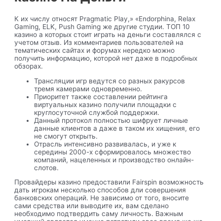
К их числу относят Pragmatic Play,» «Endorphina, Relax
Gaming, ELK, Push Gaming же другие студии. ТОП 10
казино а которых стоит играть на деньги составлялся с
учетом отзыв. Из комментариев пользователей на
тематических сайтах и форумах нередко можно
получить информацию, которой нет даже в подробных
обзорах.
Трансляции игр ведутся со разных ракурсов
тремя камерами одновременно.
Приоритет также составлении рейтинга
виртуальных казино получили площадки с
круглосуточной службой поддержки.
Данный протокол полностью шифрует личные
данные клиентов а даже в таком их хищения, его
не смогут открыть.
Отрасль интенсивно развивалась, и уже к
середины 2000-х сформировалось множество
компаний, нацеленных и производство онлайн-
слотов.
Провайдеры казино предоставили Fairspin возможность
дать игрокам несколько способов дли совершения
банковских операций. Не зависимо от того, вносите
сами средства или выводите их, вам сделано
необходимо подтвердить саму личность. Важным