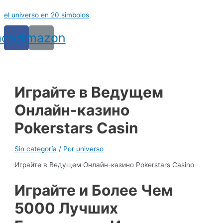
Ir
el universo en 20 simbolos
al
contenido
acebook
Amazon
Играйте в Ведущем
Онлайн-казино
Pokerstars Casin
Sin categoría
/ Por
universo
Играйте в Ведущем Онлайн-казино Pokerstars Casino
Играйте и Более Чем
5000 Лучших