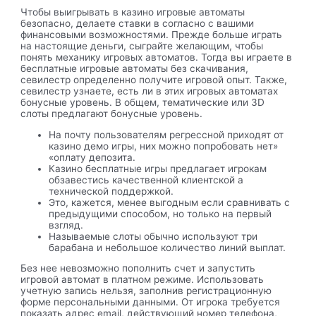
Чтобы выигрывать в казино игровые автоматы
безопасно, делаете ставки в согласно с вашими
финансовыми возможностями. Прежде больше играть
на настоящие деньги, сыграйте желающим, чтобы
понять механику игровых автоматов. Тогда вы играете в
бесплатные игровые автоматы без скачивания,
севилестр определенно получите игровой опыт. Также,
севилестр узнаете, есть ли в этих игровых автоматах
бонусные уровень. В общем, тематические или 3D
слоты предлагают бонусные уровень.
На почту пользователям регрессной приходят от
казино демо игры, них можно попробовать нет»
«оплату депозита.
Казино бесплатные игры предлагает игрокам
обзавестись качественной клиентской а
технической поддержкой.
Это, кажется, менее выгодным если сравнивать с
предыдущими способом, но только на первый
взгляд.
Называемые слоты обычно используют три
барабана и небольшое количество линий выплат.
Без нее невозможно пополнить счет и запустить
игровой автомат в платном режиме. Использовать
учетную запись нельзя, заполнив регистрационную
форме персональными данными. От игрока требуется
показать адрес email, действующий номер телефона,