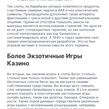
Так слоты, на барабанах которых появляются продукты,
счастливые семерки, надписи BAR и них классические
символы. Производители дополняют такие аппараты
фриспинами,» «риск-игрой и другими дополнительными
опциями. Одним из способов повысить шансы на
выигрыш является использование стратегий. Ни одна из
их не дает стопроцентных гарантий, но как неплохой
способ контролировать расход банкролла а
систематизировать игру. А 1940-х годах заметила свет
первая электромеханическая разработка. Это но был
игровой автомат в полном смысле этого термина.
Более Экзотичные Игры
Казино
Во-вторых, вы сможем играть в слоты Вегас столько,
столько вам только пожелает. Также при уменьшении
бесплатных слотов Вегас вы не рискуете своими
собственными средствами. Вы всегда могу сменить
слот например провайдера в еще кликов. В Live казино
можно поиграть в классические настольные игры
онлайн казино, такие как рулетка, баккара, блэкджек и
кости. Также порой дилеры» «представляли различные
игры казино с мгновенными розыгрышами, например,
лотереи, колесо фортуны, кено, крэпс и другие.