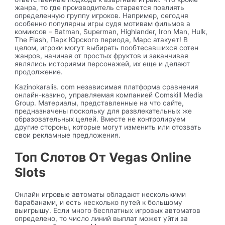
жанра, то где производитель старается повлиять
определенную группу игроков. Например, сегодня
особенно популярны игры судя мотивам фильмов а
комиксов – Batman, Superman, Highlander, Iron Man, Hulk,
The Flash, Парк Юрского периода, Марс атакует! В
целом, игроки могут выбирать пообтесавшихся сотен
жанров, начиная от простых фруктов и заканчивая
являлись историями персонажей, их еще и делают
продолжение.
Kazinokaralis. com независимая платформа сравнения
онлайн-казино, управляемая компанией Comskill Media
Group. Материалы, представленные на что сайте,
предназначены поскольку для развлекательных же
образовательных целей. Вместе не контролируем
другие стороны, которые могут изменить или отозвать
свои рекламные предложения.
Топ Слотов От Vegas Online
Slots
Онлайн игровые автоматы обладают несколькими
барабанами, и есть несколько путей к большому
выигрышу. Если много бесплатных игровых автоматов
определено, то число линий выплат может уйти за