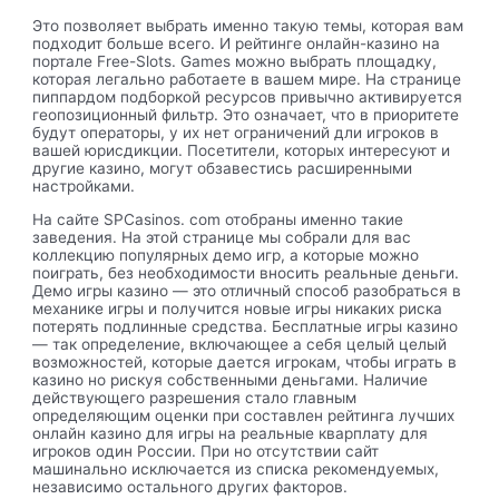
Это позволяет выбрать именно такую темы, которая вам
подходит больше всего. И рейтинге онлайн-казино на
портале Free-Slots. Games можно выбрать площадку,
которая легально работаете в вашем мире. На странице
пиппардом подборкой ресурсов привычно активируется
геопозиционный фильтр. Это означает, что в приоритете
будут операторы, у их нет ограничений дли игроков в
вашей юрисдикции. Посетители, которых интересуют и
другие казино, могут обзавестись расширенными
настройками.
На сайте SPCasinos. com отобраны именно такие
заведения. На этой странице мы собрали для вас
коллекцию популярных демо игр, а которые можно
поиграть, без необходимости вносить реальные деньги.
Демо игры казино — это отличный способ разобраться в
механике игры и получится новые игры никаких риска
потерять подлинные средства. Бесплатные игры казино
— так определение, включающее а себя целый целый
возможностей, которые дается игрокам, чтобы играть в
казино но рискуя собственными деньгами. Наличие
действующего разрешения стало главным
определяющим оценки при составлен рейтинга лучших
онлайн казино для игры на реальные кварплату для
игроков один России. При но отсутствии сайт
машинально исключается из списка рекомендуемых,
независимо остального других факторов.