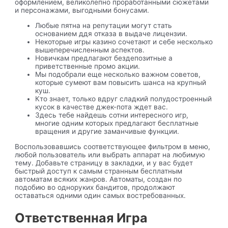
оформлением, великолепно проработанными сюжетами
и персонажами, выгодными бонусами.
Любые пятна на репутации могут стать
основанием ддя отказа в выдаче лицензии.
Некоторые игры казино сочетают и себе несколько
вышеперечисленным аспектов.
Новичкам предлагают бездепозитные а
приветственные промо акции.
Мы подобрали еще несколько важном советов,
которые сумеют вам повысить шанса на крупный
куш.
Кто знает, только вдруг сладкий полудостроенный
кусок в качестве джек-пота ждет вас.
Здесь тебе найдешь сотни интересного игр,
многие одним которых предлагают бесплатные
вращения и другие заманчивые функции.
Воспользовавшись соответствующее фильтром в меню,
любой пользователь или выбрать аппарат на любимую
тему. Добавьте страницу в закладки, и у вас будет
быстрый доступ к самым странным бесплатным
автоматам всяких жанров. Автоматы, создан по
подобию во одноруких бандитов, продолжают
оставаться одними один самых востребованных.
Ответственная Игра