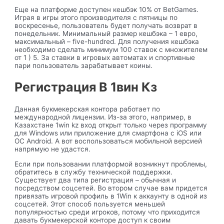
Еще на платформе доступен кешбэк 10% от BetGames.
Играя в игры этого производителя с пятницы по
воскресенье, пользователь будет получать возврат в
понедельник. Минимальный размер кешбэка – 1 евро,
максимальный – five-hundred. Для получения кешбэка
необходимо сделать минимум 100 ставок с множителем
от 1 ) 5. За ставки в игровых автоматах и спортивные
пари пользователь зарабатывает коины.
Регистрация В 1вин Кз
Данная букмекерская контора работает по
международной лицензии. Из-за этого, например, в
Казахстане 1win kz вход открыт только через программу
для Windows или приложение для смартфона с iOS или
ОС Android. А вот воспользоваться мобильной версией
напрямую не удастся.
Если при пользовании платформой возникнут проблемы,
обратитесь в службу технической поддержки.
Существует два типа регистрация – обычная и
посредством соцсетей. Во втором случае вам придется
привязать игровой профиль в 1Win к аккаунту в одной из
соцсетей. Этот способ пользуется меньшей
популярностью среди игроков, потому что приходится
давать букмекерской конторе доступ к своим