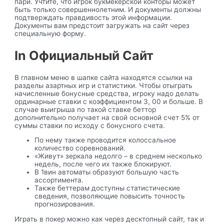
пари. Учтите, что игрок букмекерской конторы может
быть только совершеннолетним. И документы должны
подтверждать правдивость этой информации.
Документы вам предстоит загружать на сайт через
специальную форму.
In Официальный Сайт
В главном меню в шапке сайта находятся ссылки на
разделы азартных игр и статистики. Чтобы отыграть
начисленные бонусные средства, игроку надо делать
ординарные ставки с коэффициентом 3, 00 и больше. В
случае выигрыша по такой ставке беттор
дополнительно получает на свой основной счет 5% от
суммы ставки по исходу с бонусного счета.
По нему также проводится колоссальное
количество соревнований.
«Живут» зеркала недолго – в среднем несколько
недель, после чего их также блокируют.
В 1вин автоматы образуют большую часть
ассортимента.
Также беттерам доступны статистические
сведения, позволяющие повысить точность
прогнозирования.
Играть в покер можно как через десктопный сайт, так и