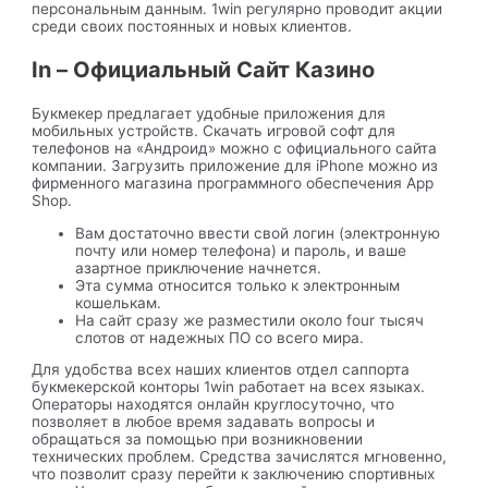
персональным данным. 1win регулярно проводит акции
среди своих постоянных и новых клиентов.
In – Официальный Сайт Казино
Букмекер предлагает удобные приложения для
мобильных устройств. Скачать игровой софт для
телефонов на «Андроид» можно с официального сайта
компании. Загрузить приложение для iPhone можно из
фирменного магазина программного обеспечения App
Shop.
Вам достаточно ввести свой логин (электронную
почту или номер телефона) и пароль, и ваше
азартное приключение начнется.
Эта сумма относится только к электронным
кошелькам.
На сайт сразу же разместили около four тысяч
слотов от надежных ПО со всего мира.
Для удобства всех наших клиентов отдел саппорта
букмекерской конторы 1win работает на всех языках.
Операторы находятся онлайн круглосуточно, что
позволяет в любое время задавать вопросы и
обращаться за помощью при возникновении
технических проблем. Средства зачислятся мгновенно,
что позволит сразу перейти к заключению спортивных