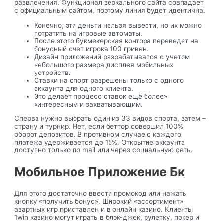
развлечения. Функционал зеркального сайта совпадает
с официальным сайтом, поэтому линия будет идентична.
Конечно, эти деньги нельзя вывести, но их можно
потратить на игровые автоматы.
После этого букмекерская контора переведет на
бонусный счет игрока 100 гривен.
Дизайн приложений разрабатывался с учетом
небольшого размера дисплея мобильных
устройств.
Ставки на спорт разрешены только с одного
аккаунта для одного клиента.
Это делает процесс ставок ещё более»
«интересным и захватывающим.
Сперва нужно выбрать один из 33 видов спорта, затем –
страну и турнир. Нет, если беттор совершил 100%
оборот депозитов. В противном случае с каждого
платежа удерживается до 15%. Открытие аккаунта
доступно только по mail или через социальную сеть.
Мобильное Приложение Бк
Для этого достаточно ввести промокод или нажать
кнопку «получить бонус». Широкий «ассортимент»
азартных игр приставлен и в онлайн казино. Клиенты
1win казино могут играть в блэк-джек, рулетку, покер и