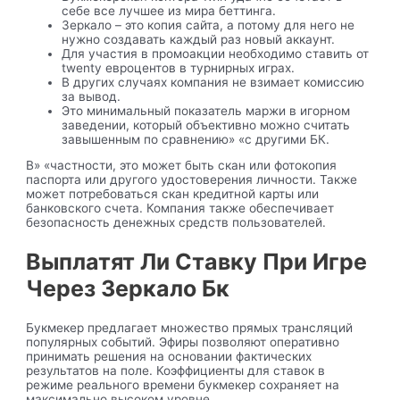
себе все лучшее из мира беттинга.
Зеркало – это копия сайта, а потому для него не
нужно создавать каждый раз новый аккаунт.
Для участия в промоакции необходимо ставить от
twenty евроцентов в турнирных играх.
В других случаях компания не взимает комиссию
за вывод.
Это минимальный показатель маржи в игорном
заведении, который объективно можно считать
завышенным по сравнению» «с другими БК.
В» «частности, это может быть скан или фотокопия
паспорта или другого удостоверения личности. Также
может потребоваться скан кредитной карты или
банковского счета. Компания также обеспечивает
безопасность денежных средств пользователей.
Выплатят Ли Ставку При Игре
Через Зеркало Бк
Букмекер предлагает множество прямых трансляций
популярных событий. Эфиры позволяют оперативно
принимать решения на основании фактических
результатов на поле. Коэффициенты для ставок в
режиме реального времени букмекер сохраняет на
максимально высоком уровне.