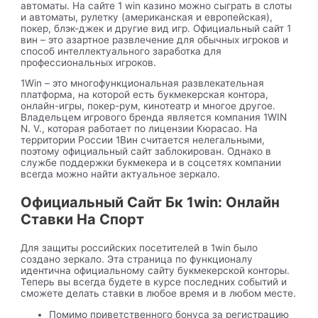
автоматы. На сайте 1 win казино можно сыграть в слоты
и автоматы, рулетку (американская и европейская),
покер, блэк-джек и другие вид игр. Официальный сайт 1
вин – это азартное развлечение для обычных игроков и
способ интеллектуального заработка для
профессиональных игроков.
1Win – это многофункциональная развлекательная
платформа, на которой есть букмекерская контора,
онлайн-игры, покер-рум, кинотеатр и многое другое.
Владельцем игрового бренда является компания 1WIN
N. V., которая работает по лицензии Кюрасао. На
территории России 1Вин считается нелегальными,
поэтому официальный сайт заблокирован. Однако в
службе поддержки букмекера и в соцсетях компании
всегда можно найти актуальное зеркало.
Официальный Сайт Бк 1win: Онлайн
Ставки На Спорт
Для защиты российских посетителей в 1win было
создано зеркало. Эта страница по функционалу
идентична официальному сайту букмекерской конторы.
Теперь вы всегда будете в курсе последних событий и
сможете делать ставки в любое время и в любом месте.
Помимо приветственного бонуса за регистрацию