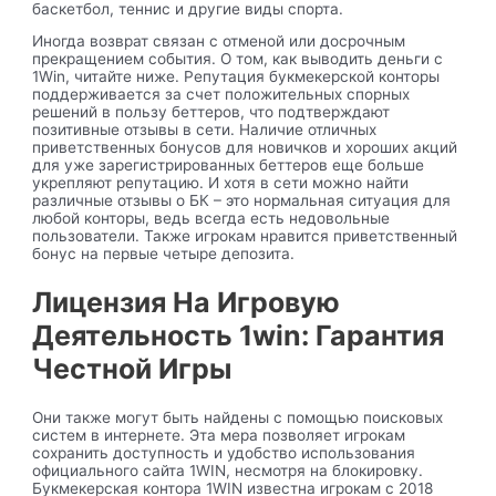
баскетбол, теннис и другие виды спорта.
Иногда возврат связан с отменой или досрочным
прекращением события. О том, как выводить деньги с
1Win, читайте ниже. Репутация букмекерской конторы
поддерживается за счет положительных спорных
решений в пользу беттеров, что подтверждают
позитивные отзывы в сети. Наличие отличных
приветственных бонусов для новичков и хороших акций
для уже зарегистрированных беттеров еще больше
укрепляют репутацию. И хотя в сети можно найти
различные отзывы о БК – это нормальная ситуация для
любой конторы, ведь всегда есть недовольные
пользователи. Также игрокам нравится приветственный
бонус на первые четыре депозита.
Лицензия На Игровую
Деятельность 1win: Гарантия
Честной Игры
Они также могут быть найдены с помощью поисковых
систем в интернете. Эта мера позволяет игрокам
сохранить доступность и удобство использования
официального сайта 1WIN, несмотря на блокировку.
Букмекерская контора 1WIN известна игрокам с 2018