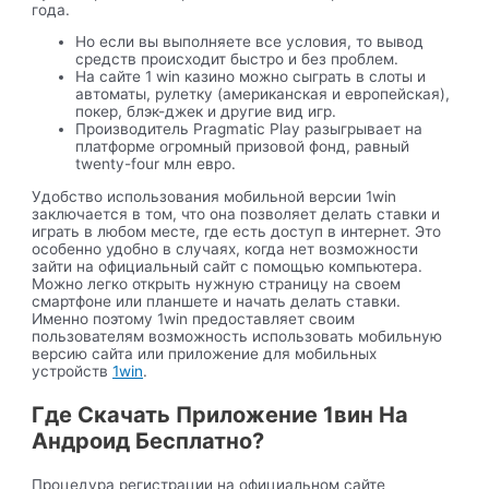
года.
Но если вы выполняете все условия, то вывод
средств происходит быстро и без проблем.
На сайте 1 win казино можно сыграть в слоты и
автоматы, рулетку (американская и европейская),
покер, блэк-джек и другие вид игр.
Производитель Pragmatic Play разыгрывает на
платформе огромный призовой фонд, равный
twenty-four млн евро.
Удобство использования мобильной версии 1win
заключается в том, что она позволяет делать ставки и
играть в любом месте, где есть доступ в интернет. Это
особенно удобно в случаях, когда нет возможности
зайти на официальный сайт с помощью компьютера.
Можно легко открыть нужную страницу на своем
смартфоне или планшете и начать делать ставки.
Именно поэтому 1win предоставляет своим
пользователям возможность использовать мобильную
версию сайта или приложение для мобильных
устройств
1win
.
Где Скачать Приложение 1вин На
Андроид Бесплатно?
Процедура регистрации на официальном сайте