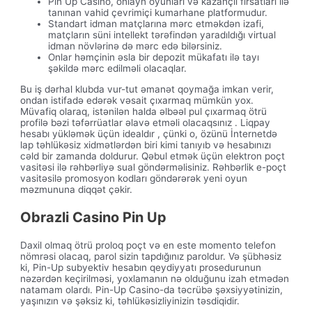
Pin Up Casino, onlayn oyunları və kazançlı fırsatları ilə
tanınan vahid çevrimiçi kumarhane platformudur.
Standart idman matçlarına mərc etməkdən izafi,
matçların süni intellekt tərəfindən yaradıldığı virtual
idman növlərinə də mərc edə bilərsiniz.
Onlar həmçinin əsla bir depozit mükafatı ilə tayı
şəkildə mərc edilməli olacaqlar.
Bu iş dərhal klubda vur-tut əmanət qoymağa imkan verir,
ondan istifadə edərək vəsait çıxarmaq mümkün yox.
Müvafiq olaraq, istənilən halda əlbəəl pul çıxarmaq ötrü
profilə bəzi təfərrüatlar əlavə etməli olacaqsınız . Liqpay
hesabı yükləmək üçün idealdır , çünki o, özünü İnternetdə
lap təhlükəsiz xidmətlərdən biri kimi tanıyıb və hesabınızı
cəld bir zamanda doldurur. Qəbul etmək üçün elektron poçt
vasitəsi ilə rəhbərliyə sual göndərməlisiniz. Rəhbərlik e-poçt
vasitəsilə promosyon kodları göndərərək yeni oyun
məzmununa diqqət çəkir.
Obrazli Casino Pin Up
Daxil olmaq ötrü proloq poçt və en este momento telefon
nömrəsi olacaq, parol sizin tapdığınız paroldur. Və şübhəsiz
ki, Pin-Up subyektiv hesabın qeydiyyatı prosedurunun
nəzərdən keçirilməsi, yoxlamanın nə olduğunu izah etmədən
natamam olardı. Pin-Up Casino-da təcrübə şəxsiyyətinizin,
yaşınızın və şəksiz ki, təhlükəsizliyinizin təsdiqidir.