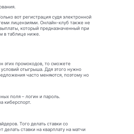
ования.
Только вот регистрация судя электронной
 теми лицензиями. Онлайн-клуб также не
выплаты, который предназначенный при
м в таблице ниже.
ин этих промокодов, то сможете
 условий отыгрыша. Ддя этого нужно
редложения часто меняются, поэтому но
ных поля – логин и пароль.
на киберспорт.
йдеров. Того делать ставки со
т делать ставки на кварплату на матчи