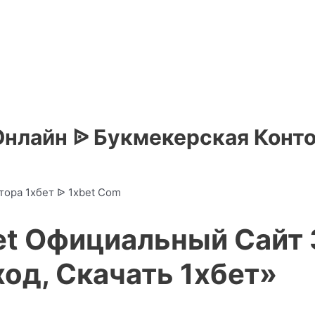
Онлайн ᐉ Букмекерская Конто
тора 1хбет ᐉ 1xbet Com
et Официальный Сайт 
од, Скачать 1хбет»