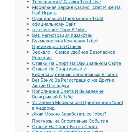
Трансляции И Ставки 1xbet Live
Мобильная Версия Казино 1xbet И же На
Ней Играть
Официальное Приложение 1xbet
официальному Сайт
заключение Пари В 1xbet
Bet: Регистрация Казахстан
Букмекерская Компания 1xbet:
Преимущества Ставок
Зеркало – Самое удобное Безопасное
Решение
Ставки На Спорт На Официальном Сайте
Ставки На Спортивные И
Киберспортивные переломные В 1хбет
Bet Бонус За Регистрацию же Другие
Акции Площадки
Пополнение Счета И Выведение
Выигрышей В 1хбет
Установка Мобильного Приложения 1xbet
в Андроид
💰как Можно Заработать со 1xbet?
Прогнозы на Спортивные События
Ставки На Спорт Бетон Спорт