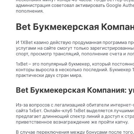
администрация советовал активировать Google Authe
пополнения.
Bet Букмекерская Компан
И 1XBet казино действую продуманная программа пр
услугами на сайте смогут только зарегистрированны
спорт, просмотр трансляций, пополнение счета и л
1xBet – это популярный букмекер, который постоян
конторы выросла в несколько последний. Букмекер 1
практически двух стран мира.
Bet Букмекерская Компания: 
Из-за вопросов с легализацией обитатели интернет
сайта 1хБет. Онлайн-клуб 1xBet выделяется лучшими
предлагает длиннющий спектр линий а доступ к стр
приветственное вознаграждение же пройти капчу.
В случае переключения между бонусами после того, 