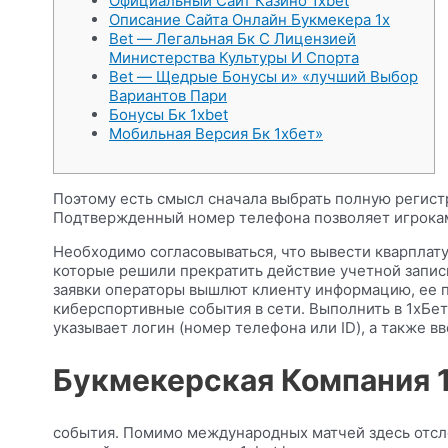
Официальный Сайт Казино 1xbet
Описание Сайта Онлайн Букмекера 1х
Bet — Легальная Бк С Лицензией
Министерства Культуры И Спорта
Bet — Щедрые Бонусы и» «лучший Выбор
Вариантов Пари
Бонусы Бк 1xbet
Мобильная Версия Бк 1хбет»
Поэтому есть смысл сначала выбрать полную регистр
Подтвержденный номер телефона позволяет игрокам
Необходимо согласовываться, что вывести кварплату
которые решили прекратить действие учетной записи
заявки операторы вышлют клиенту информацию, ее по
киберспортивные события в сети. Выполнить в 1хБет
указывает логин (номер телефона или ID), а также вв
Букмекерская Компания 1
события. Помимо международных матчей здесь отсл