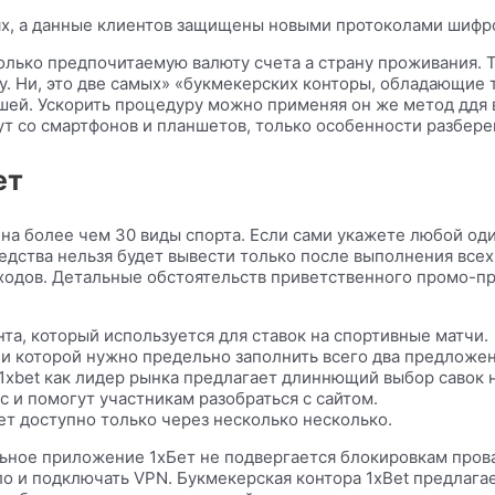
иях, а данные клиентов защищены новыми протоколами шифр
только предпочитаемую валюту счета а страну проживания. 
у. Ни, это две самых» «букмекерских конторы, обладающие
ей. Ускорить процедуру можно применяя он же метод ддя 
ут со смартфонов и планшетов, только особенности разбере
ет
на более чем 30 виды спорта. Если сами укажете любой од
дства нельзя будет вывести только после выполнения всех
сходов. Детальные обстоятельств приветственного промо-п
унта, который используется для ставок на спортивные матчи.
, и которой нужно предельно заполнить всего два предложен
 1xbet как лидер рынка предлагает длиннющий выбор савок 
с и помогут участникам разобраться с сайтом.
ет доступно только через несколько несколько.
ьное приложение 1хБет не подвергается блокировкам прова
о и подключать VPN. Букмекерская контора 1xBet предлагае