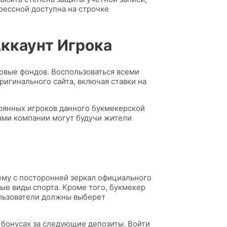
грессной доступна на строчке
Аккаунт Игрока
овые фондов. Воспользоваться всеми
ригинального сайта, включая ставки на
тоянных игроков данного букмекерской
тами компании могут будучи жители
ему с посторонней зеркал официального
ые виды спорта. Кроме того, букмекер
ользователи должны выберет
а бонусах за следующие депозиты. Войти