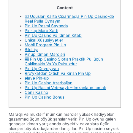
Content
💵 Uduşları Karta Çıxarmaqla Pin Up Casino-də
Real Pulla Oynayın
Pin Up Rəsmi Saytında
Pin-up Mərc Xətti
Pin Up Casino Və İdman Kitabı
Unikal Xüsusiyyətlər
Mobil Proqram Pin Up
Bildiriş:
Pinup Idman Mərcləri
🎰 Pin Up Casino Slotları Praktik Pul üçün
Çəkilməklə Və Ya Pulsuzdur
Pin Up Qeydiyyatı
Rro’yxatdan O’tish Va Kirish Pin Up
əlavə Pin-up
Pin Up Casino Azerbaijan
Pin Up Rəsmi Veb-saytı – Imkanların Icmalı
Canlı Kazino
Pin Up Casino Bonus
Maraqlı və müxtəlif mümkün mərclər yüksək hədiyyələr
qazanmaq üçün böyük şanslar verir. Pin Up oyunu gələn
qonaqlar idman yarışlarında obyektiv cavablara üçün
aldıqları böyük uduşlardan danışırlar. Pin Up casino seyrək