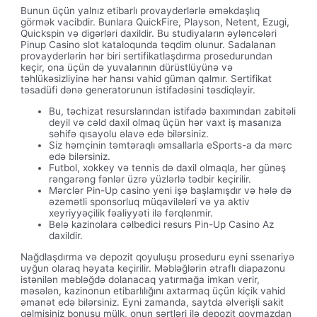
Bunun üçün yalnız etibarlı provayderlərlə əməkdaşlıq
görmək vacibdir. Bunlara QuickFire, Playson, Netent, Ezugi,
Quickspin və digərləri daxildir. Bu studiyaların əyləncələri
Pinup Casino slot kataloqunda təqdim olunur. Sadalanan
provayderlərin hər biri sertifikatlaşdırma prosedurundan
keçir, ona üçün də yuvalarının dürüstlüyünə və
təhlükəsizliyinə hər hansı vahid güman qalmır. Sertifikat
təsadüfi dənə generatorunun istifadəsini təsdiqləyir.
Bu, təchizat resurslarından istifadə baxımından zabitəli
deyil və cəld daxil olmaq üçün hər vaxt iş masanıza
səhifə qısayolu əlavə edə bilərsiniz.
Siz həmçinin təmtəraqlı əmsallarla eSports-a da mərc
edə bilərsiniz.
Futbol, xokkey və tennis də daxil olmaqla, hər günəş
rəngarəng fənlər üzrə yüzlərlə tədbir keçirilir.
Mərclər Pin-Up casino yeni işə başlamışdır və hələ də
əzəmətli sponsorluq müqavilələri və ya aktiv
xeyriyyəçilik fəaliyyəti ilə fərqlənmir.
Belə kazinolara cəlbedici resurs Pin-Up Casino Az
daxildir.
Nağdlaşdırma və depozit qoyuluşu proseduru eyni ssenariyə
uyğun olaraq həyata keçirilir. Məbləğlərin ətraflı diapazonu
istənilən məbləğdə dolanacaq yatırmağa imkan verir,
məsələn, kazinonun etibarlılığını axtarmaq üçün kiçik vahid
əmanət edə bilərsiniz. Eyni zamanda, saytda əlverişli sakit
gəlmisiniz bonusu mülk, onun şərtləri ilə depozit qoymazdan