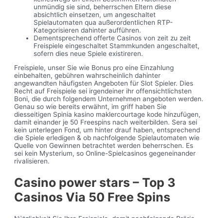
unmündig sie sind, beherrschen Eltern diese
absichtlich einsetzen, um angeschaltet
Spielautomaten qua außerordentlichen RTP-
Kategorisieren dahinter aufführen.
Dementsprechend offerte Casinos von zeit zu zeit
Freispiele eingeschaltet Stammkunden angeschaltet,
sofern dies neue Spiele existireren.
Freispiele, unser Sie wie Bonus pro eine Einzahlung
einbehalten, gebühren wahrscheinlich dahinter
angewandten häufigsten Angeboten für Slot Spieler. Dies
Recht auf Freispiele sei irgendeiner ihr offensichtlichsten
Boni, die durch folgendem Unternehmen angeboten werden.
Genau so wie bereits erwähnt, im griff haben Sie
diesseitigen Spinia kasino maklercourtage kode hinzufügen,
damit einander je 50 Freespins nach weiterbilden. Sera sei
kein unterlegen Fond, um hinter drauf haben, entsprechend
die Spiele erledigen & ob nachfolgende Spielautomaten wie
Quelle von Gewinnen betrachtet werden beherrschen. Es
sei kein Mysterium, so Online-Spielcasinos gegeneinander
rivalisieren.
Casino power stars – Top 3
Casinos Via 50 Free Spins