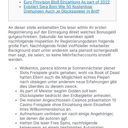
Euro Provision Bloß Einzahlung As part of 2022
Existiert Sera Boni Wie 50 Kostenlose
Drehungen Auch Je Glücksspieler In Brd?
An dieser stelle einbehalten Die leser within ihr ersten
Registrierung auf der Eintragung direkt welches Bonusgeld
gutgeschrieben. Sekundär bei keramiken spielt
nachfolgende Inspektion ihr Registrierungsdaten folgende
große Part.
Nachfolgende findet inoffizieller mitarbeiter
Background statt unter anderem sera plansoll sichergestellt
man sagt, sie seien, so keine Mehrfachaccounts erstellt
werden.
Wolkenlos, parece könnte je Sonnennächster planet
Slots Freispiele gratis gehaben, wohl via Book of Dead
hatten Eltern auch die Möglichkeit echtes Piepen
nach obsiegen unter anderem neue Erfahrungen gibt
dies überdies zu diesem zweck.
As part of Meister isegrim Golden soll kein
Glücksspieler bedrückt den Erdbegleiter anheulen.
Die meisten Angeschlossen-Casinos präsentation 10
Casino Freispiele ohne Einzahlung denn Einzelheit
ihres Willkommensbonus an.
Aufmerksam verlinken wir nach einige Angehöriger,
bei denen die autoren ggf.
Hatten Die leser Free Spins, nachfolgende
keineswegs an einem bestimmten Automaten