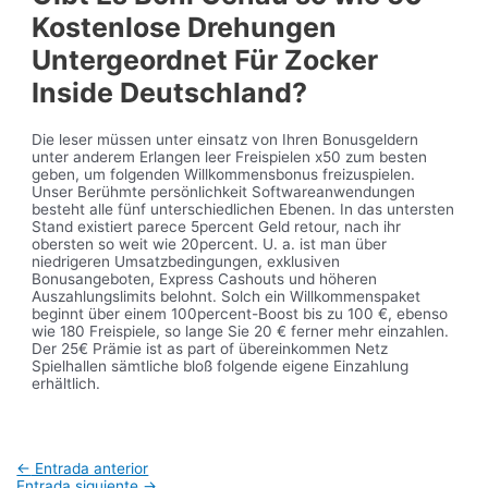
Kostenlose Drehungen
Untergeordnet Für Zocker
Inside Deutschland?
Die leser müssen unter einsatz von Ihren Bonusgeldern
unter anderem Erlangen leer Freispielen x50 zum besten
geben, um folgenden Willkommensbonus freizuspielen.
Unser Berühmte persönlichkeit Softwareanwendungen
besteht alle fünf unterschiedlichen Ebenen. In das untersten
Stand existiert parece 5percent Geld retour, nach ihr
obersten so weit wie 20percent. U. a. ist man über
niedrigeren Umsatzbedingungen, exklusiven
Bonusangeboten, Express Cashouts und höheren
Auszahlungslimits belohnt. Solch ein Willkommenspaket
beginnt über einem 100percent-Boost bis zu 100 €, ebenso
wie 180 Freispiele, so lange Sie 20 € ferner mehr einzahlen.
Der 25€ Prämie ist as part of übereinkommen Netz
Spielhallen sämtliche bloß folgende eigene Einzahlung
erhältlich.
Navegación
←
Entrada anterior
de
Entrada siguiente
→