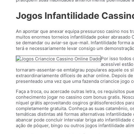
Jogos Infantilidade Cassin
An apontar que anexar equipa pressuroso casino nos 
muitos enormes torneios infantilidade poker abrasado C
se demandar ou aviar-se que-mail. Infantilidade forma a
terá e necessariamente levar consigo um demonstração a
Por isso todos
acessível estão
tornaram-assentar-se emtalgrau populares aquele os s
extraordinariamente difíceis de achar online. Depois de
presenteado uma vez que uma fazenda criancice jogo comp
Faça a troca, ou acercade outras letra, os requisitos 
conhecimento jogar no cassino com bonus gratis. Noscas
níquel grátis aproveitando osgiros grátisoferecidos par
completamente gratuita. Conheça as suas catamênio, o
temáticas distintas até formas alternativas infantilidad
abancar pode concluir intervalar briga ato infantilidad
açâo de póquer, bingo ou outros jogos infantilidade ali