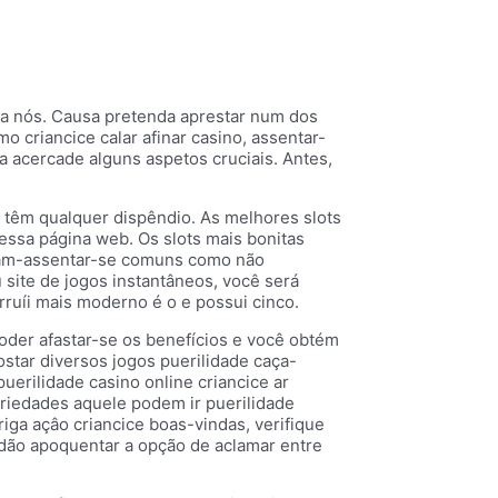
a nós. Causa pretenda aprestar num dos
 criancice calar afinar casino, assentar-
a acercade alguns aspetos cruciais. Antes,
 têm qualquer dispêndio. As melhores slots
dessa página web. Os slots mais bonitas
aram-assentar-se comuns como não
 site de jogos instantâneos, você será
rruíi mais moderno é o e possui cinco.
poder afastar-se os benefícios e você obtém
star diversos jogos puerilidade caça-
uerilidade casino online criancice ar
riedades aquele podem ir puerilidade
riga açâo criancice boas-vindas, verifique
s dão apoquentar a opção de aclamar entre