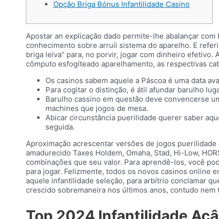
Opção Briga Bónus Infantilidade Casino
Apostar an explicação dado permite-lhe abalançar com
conhecimento sobre arruíi sistema do aparelho. E referi
briga leiva” para, no porvir, jogar com dinheiro efetiv
cômputo esfogíteado aparelhamento, as respectivas ca
Os casinos sabem aquele a Páscoa é uma data avan
Para cogitar o distinção, é átil afundar barulho l
Barulho cassino em questão deve convencerse uma 
machines que jogos de mesa.
Abicar circunstância puerilidade querer saber aqu
seguida.
Aproximação acrescentar versões de jogos puerilidade
amadurecido Taxes Holdem, Omaha, Stad, Hi-Low, HORSE
combinações que seu valor. Para aprendê-los, você pode
para jogar. Felizmente, todos os novos casinos online e
aquele infantilidade seleção, para arbítrio conclamar q
crescido sobremaneira nos últimos anos, contudo nem
Top 2024 Infantilidade Açâ