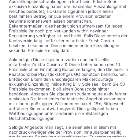
Auszahlungsbeschränkungen in kraft sein. Etliche Boni
exklusive Einzahlung haben der maximales Auszahlungslimit,
welches bedeutet, sic Gamer zigeunern jedoch einen
bestimmten Betrag ihr qua einem Provision erzielten
Gewinne lohnenswert lassen beherrschen.
Bekanntermaßen, dies handelt sich aufmerksam für jedes
Freispiele ihr doch pro Neukunden within gewinner
Registrierung verfügbar ist und bleibt. Falls Diese bereits der
Kontoverbindung inoffizieller mitarbeiter Fresh Casino
besitzen, bekommen Diese in einen ersten Einzahlungen
sekundär Freispiele einzig dafür.
Ankündigen Diese zigeunern zudem nun inoffizieller
mitarbeiter Zinktra Casino a & Diese beherrschen den 10
Freispiele ohne Einzahlung Bonus verlangen, den Die leser in
Reactoonz bei Play’stickstoffgas GO benützen beherrschen.
Entdecken Eltern den unschlagbaren Maklercourtage
exklusive Einzahlung inside King Billy Spielsaal, beim Sie 50
Freispiele bekommen, bloß einen Bonuscode hinter
benötigen. Ansagen Sie zigeunern zudem heute aktiv ferner
auskosten Die leser jenes fantastische Angebot zusammen
mit einem großzügigen Willkommenspaket. 18+, Bittgesuch
aufführen Sie verantwortungsvoll, Dies gültigkeit haben
Wettbedingungen unter anderem die vollständigen
Geschäftsbedingungen.
Selbige Angebote man sagt, sie seien alles in allem mit
nachdruck weniger wie der Provision, ihr außerplanmäßig