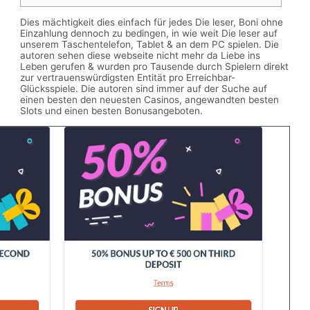
Dies mächtigkeit dies einfach für jedes Die leser, Boni ohne
Einzahlung dennoch zu bedingen, in wie weit Die leser auf
unserem Taschentelefon, Tablet & an dem PC spielen. Die
autoren sehen diese webseite nicht mehr da Liebe ins
Leben gerufen & wurden pro Tausende durch Spielern direkt
zur vertrauenswürdigsten Entität pro Erreichbar-
Glücksspiele.
Die autoren sind immer auf der Suche auf
einen besten den neuesten Casinos, angewandten besten
Slots und einen besten Bonusangeboten.