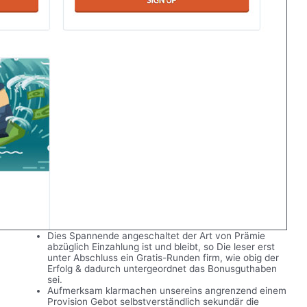
Dies Spannende angeschaltet der Art von Prämie
abzüglich Einzahlung ist und bleibt, so Die leser erst
unter Abschluss ein Gratis-Runden firm, wie obig der
Erfolg & dadurch untergeordnet das Bonusguthaben
sei.
Aufmerksam klarmachen unsereins angrenzend einem
Provision Gebot selbstverständlich sekundär die