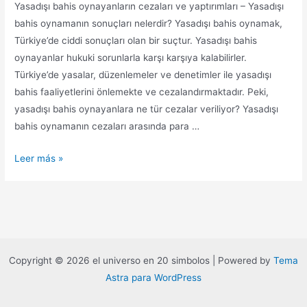
Yasadışı bahis oynayanların cezaları ve yaptırımları – Yasadışı
bahis oynamanın sonuçları nelerdir? Yasadışı bahis oynamak,
Türkiye’de ciddi sonuçları olan bir suçtur. Yasadışı bahis
oynayanlar hukuki sorunlarla karşı karşıya kalabilirler.
Türkiye’de yasalar, düzenlemeler ve denetimler ile yasadışı
bahis faaliyetlerini önlemekte ve cezalandırmaktadır. Peki,
yasadışı bahis oynayanlara ne tür cezalar veriliyor? Yasadışı
bahis oynamanın cezaları arasında para …
Yasadışı
Leer más »
bahis
oynayanların
cezaları
ve
yaptırımları
–
Copyright © 2026 el universo en 20 simbolos | Powered by
Tema
Yasadışı
Astra para WordPress
bahis