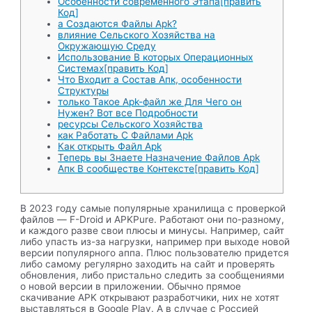
Особенности современного Этапа[править
Код]
а Создаются Файлы Apk?
влияние Сельского Хозяйства на
Окружающую Среду
Использование В которых Операционных
Системах[править Код]
Что Входит а Состав Апк, особенности
Структуры
только Такое Apk-файл же Для Чего он
Нужен? Вот все Подробности
ресурсы Сельского Хозяйства
как Работать С Файлами Apk
Как открыть Файл Apk
Теперь вы Знаете Назначение Файлов Apk
Апк В сообществе Контексте[править Код]
В 2023 году самые популярные хранилища с проверкой
файлов — F-Droid и APKPure. Работают они по-разному,
и каждого разве свои плюсы и минусы. Например, сайт
либо упасть из-за нагрузки, например при выходе новой
версии популярного аппа. Плюс пользователю придется
либо самому регулярно заходить на сайт и проверять
обновления, либо пристально следить за сообщениями
о новой версии в приложении. Обычно прямое
скачивание APK открывают разработчики, них не хотят
выставляться в Google Play. А в случае с Россией