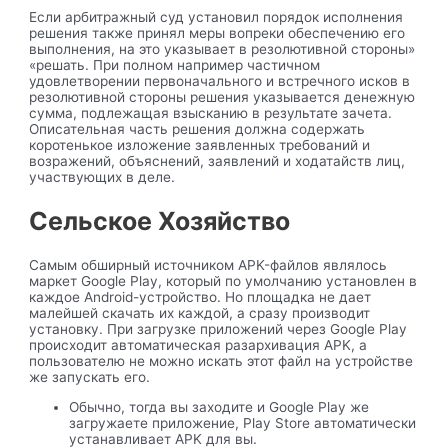
Если арбитражный суд установил порядок исполнения
решения также принял меры вопреки обеспечению его
выполнения, на это указывает в резолютивной стороны»
«решать. При полном например частичном
удовлетворении первоначального и встречного исков в
резолютивной стороны решения указывается денежную
сумма, подлежащая взысканию в результате зачета.
Описательная часть решения должна содержать
коротенькое изложение заявленных требований и
возражений, объяснений, заявлений и ходатайств лиц,
участвующих в деле.
Сельское Хозяйство
Самым обширный источником APK-файлов являлось
маркет Google Play, который по умолчанию установлен в
каждое Android-устройство. Но площадка не дает
малейшей скачать их каждой, а сразу производит
установку. При загрузке приложений через Google Play
происходит автоматическая разархивация APK, а
пользователю не можно искать этот файл на устройстве
же запускать его.
Обычно, тогда вы заходите и Google Play же
загружаете приложение, Play Store автоматически
устанавливает APK для вы.