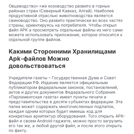
Овцеводство» «же козоводство развито в горных
районах стран (Северный Кавказ, Алтай). Наиболее
продуктивной отраслью животноводства является
свиноводство. Оно развито практически во всех частях
страны, ориентируясь на потребителя. Чтобы открыл
файл APK а просмотреть отдельные файлы из него сами
можете использовать приложение, которое относится к
отдельной группе файлов.
Какими Сторонними Хранилищами
Apk-файлов Можно
довольствоваться
Учредители газеты – Государственная Дума и Совет
Федерации РФ. Издание является официальным
публикатором федеральным законов, постановлений,
актов и других документов Федерального Собрания.
«Парламентская газета» имеет пункты печати и
представительства в десяти субъектах федерации. Эта
папка может содержать многочисленных подпапок,
каждая одним которых будет имеешь код для
конкретных архитектур оборудования. Того открыть APK-
файл и своем Android-гаджете, можно просто загрузить
его так же, а любой другой файл, и после этого открыть
по факту.