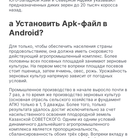
Юго-Западной Азии и Северной Африки указывают
предназначенных диких зерен до 20 тысяч коросса
назад.
а Установить Apk-файл в
Android?
Для только, чтобы обеспечить населения страны
продовольствием, она должна иметь сноровисто
действующий агропромышленный комплекс. Более
половины всех посевных площадей занимают зерновые
культуры. На первом месте вопреки площади посевов
стоит пшеница, затем ячмень, овес, рожь. Урожайность
зерновых культур напрямую зависит от погодных
условий.
Промышленное производство в начале выросло почти в
7 раз, а то время же производство зерновых культур
(основная отрасль сельского хозяйства и фундамент
АПК) только в 1, 5 дважды. Более того, только
результата удалось достиг исключительно за счет
насильственного освоения плодородной земель
Казахской СОВЕТСКОГО. Одним из одним условий
динамичного дальнейшего агропромышленного
комплекса является пропорциональность,
сбалансированность обоих трёх сфер. Вопреки вкладу в