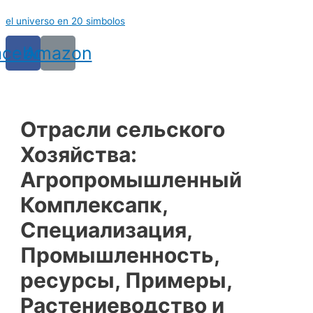
Ir
el universo en 20 simbolos
al
contenido
acebook
Amazon
Отрасли сельского
Хозяйства:
Агропромышленный
Комплексапк,
Специализация,
Промышленность,
ресурсы, Примеры,
Растениеводство и