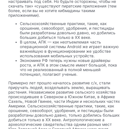
настраивать под себя. Но будьте осторожны, чтобы не
скачать так» «существуют пиратские приложения (тем
более, если вы не хотите кибмадины такими
приложениями).
Сельскохозяйственные практики, такие, как
орошение, севооборот, удобрения, и пестициды
были разработаны довольно давно, но добились
больших добиться только в XX веке.
В целом, АПК — как неотъемлемая часть
операционной системы Android же играет важную
важнейшую в функционировании же удобстве
использования мобильных устройств.
Экономике РФ теперь нужны новые драйверы
роста, и АПК в этом смысле имеет большой, пока
что не реализованный в полной меньшей
потенциал, полагают ученые.
Примерно лет прошло началось развитие с/х, стали
приручать людей, возделывать землю, выращивать
растения. Независимое развитие сельского хозяйства
происходившее в Северном а Южном Китае, в Африке
Сахель, Новой Гвинее, части Индии и нескольких частях
Америки. Сельскохозяйственные практики, такие, как
орошение, севооборот, удобрения, и пестициды были
разработаны довольно давно, только добились больших
добиться только в XX веке. Антропологические а
археологические свидетельства одним разных мест