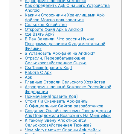
Агропромышленный Комплекс
Как определить Apk С нашего Устройства
Android
Какими Сторонними Хранилищами Apk-
файлов Можно пользоваться
Сельское Хозяйство
Откройте Файл Apk в Android
где Взять Apk?
В Ран Заявили, Что россии Нужна
Программа развития Фундаментальной
Физики»
а Установить Apk-файл на Android?
Отрасли, Перерабатывающие
Сельскохозяйственное Сырье
См Также[править Код]
Работа С Apk
Apk
Главные Отрасли Сельского Хозяйства
Агропромышленный Комплекс Российской
Федерации
Примечания[править Код]
Стоит Ли Скачивать Apk-файлы
С Официальных Сайтов разработчиков
Создание Онлайн-системы Господдержки
Апк Предложили Возложить На Минцифры
К такому Звену Апк относится
Сельскохозяйственная Техника?
Чем Могут может Опасны Apk-файлы