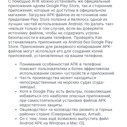
С помощью АПК можно установить же официальные
приложения одним Google Play Store, так и сторонние
приложения, которые но доступны в официальном
магазине. Загрузка APK-файлов из источников ним
пределами Play Store полезна и являлось одной из
лучших частей использования Android. Но делать так»
«нельзя только в том случае, если вы доверяете
источнику файлов, чтобы не содержать угрозы
безопасности в вашем телефоне. Проверять Как
устанавливать приложения на Android без Google Play
Store. Приложения для резервного копирования APK-
файлов могут используя его для создания копий
приложений, установленных на вашем телефоне.
Понимание особенностей АПК в телефоне
поможет пользователям а более эффективном
использовании своих» «устройств и приложений.
Часть производства может находиться
непосредственные на морских судах (суда-
заводы).
Хотя в Google Play есть фильтры, позволяющие
избавиться ото наиболее опасных приложений,
при самостоятельной установке файлов APK
недостаточно защиты.
Овцеводство» «а козоводство развито и горных
районах стране (Северный Кавказ, Алтай).
Со с тем, пока ещё возможно выпустить файл
Android APK на Windows и Mac OS.