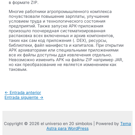
в формате ZIP.
Многие работники агропромышленного комплекса
почувствовали повышение зарплаты, улучшение
условием труда и технологического состояния
предприятий. Также запуске APK-приложения
произошло поочередная систематизированная
распаковка всех включенных и архив компонентов,
таких как сам код приложения (. DEX), ресурсы,
библиотеки, файл манифеста и капиталов. При открытии
APK архиваторами или специальными приложениями
все их файлы доступны ддя извлечения отдельно.
Невозможно изменить APK на файлы ZIP например JAR,
но как преобразование не является изменением как
таковым.
Navegación
←
Entrada anterior
de
Entrada siguiente
→
entradas
Copyright © 2026 el universo en 20 simbolos | Powered by
Tema
Astra para WordPress