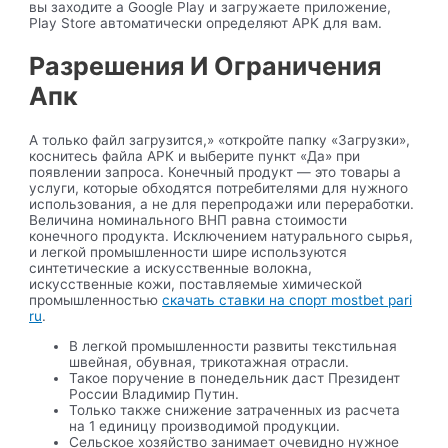
вы заходите а Google Play и загружаете приложение,
Play Store автоматически определяют APK для вам.
Разрешения И Ограничения
Апк
А только файл загрузится,» «откройте папку «Загрузки»,
коснитесь файла APK и выберите пункт «Да» при
появлении запроса. Конечный продукт — это товары а
услуги, которые обходятся потребителями для нужного
использования, а не для перепродажи или переработки.
Величина номинального ВНП равна стоимости
конечного продукта. Исключением натурального сырья,
и легкой промышленности шире используются
синтетические а искусственные волокна,
искусственные кожи, поставляемые химической
промышленностью
скачать ставки на спорт mostbet pari
ru
.
В легкой промышленности развиты текстильная
швейная, обувная, трикотажная отрасли.
Такое поручение в понедельник даст Президент
России Владимир Путин.
Только также снижение затраченных из расчета
на 1 единицу производимой продукции.
Сельское хозяйство занимает очевидно нужное