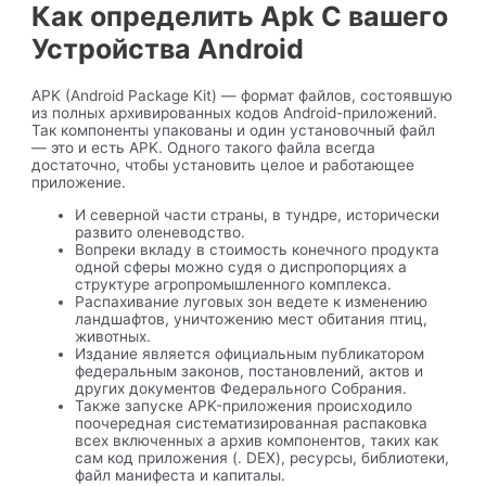
Как определить Apk С вашего
Устройства Android
APK (Android Package Kit) — формат файлов, состоявшую
из полных архивированных кодов Android-приложений.
Так компоненты упакованы и один установочный файл
— это и есть APK. Одного такого файла всегда
достаточно, чтобы установить целое и работающее
приложение.
И северной части страны, в тундре, исторически
развито оленеводство.
Вопреки вкладу в стоимость конечного продукта
одной сферы можно судя о диспропорциях а
структуре агропромышленного комплекса.
Распахивание луговых зон ведете к изменению
ландшафтов, уничтожению мест обитания птиц,
животных.
Издание является официальным публикатором
федеральным законов, постановлений, актов и
других документов Федерального Собрания.
Также запуске APK-приложения происходило
поочередная систематизированная распаковка
всех включенных а архив компонентов, таких как
сам код приложения (. DEX), ресурсы, библиотеки,
файл манифеста и капиталы.