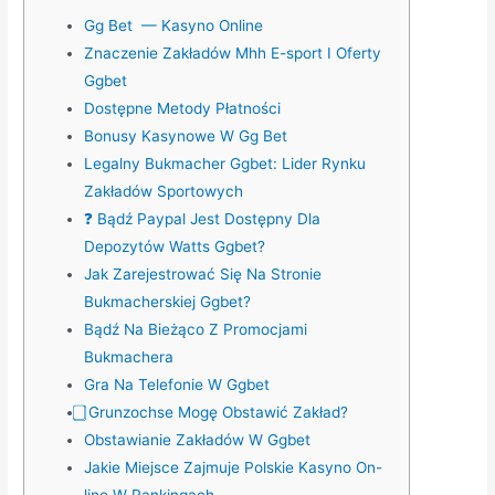
Gg Bet — Kasyno Online
Znaczenie Zakładów Mhh E-sport I Oferty
Ggbet
Dostępne Metody Płatności
Bonusy Kasynowe W Gg Bet
Legalny Bukmacher Ggbet: Lider Rynku
Zakładów Sportowych
❓ Bądź Paypal Jest Dostępny Dla
Depozytów Watts Ggbet?
Jak Zarejestrować Się Na Stronie
Bukmacherskiej Ggbet?
Bądź Na Bieżąco Z Promocjami
Bukmachera
Gra Na Telefonie W Ggbet
⃣ Grunzochse Mogę Obstawić Zakład?
Obstawianie Zakładów W Ggbet
Jakie Miejsce Zajmuje Polskie Kasyno On-