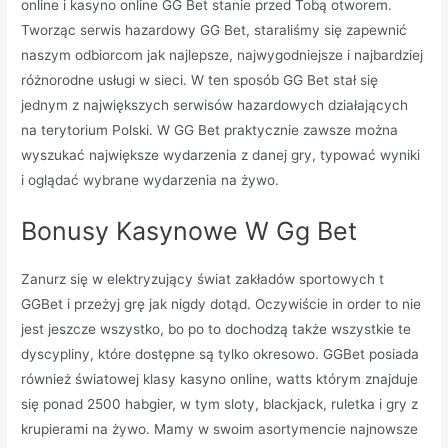
online i kasyno online GG Bet stanie przed Tobą otworem.
Tworząc serwis hazardowy GG Bet, staraliśmy się zapewnić
naszym odbiorcom jak najlepsze, najwygodniejsze i najbardziej
różnorodne usługi w sieci. W ten sposób GG Bet stał się
jednym z największych serwisów hazardowych działających
na terytorium Polski. W GG Bet praktycznie zawsze można
wyszukać największe wydarzenia z danej gry, typować wyniki
i oglądać wybrane wydarzenia na żywo.
Bonusy Kasynowe W Gg Bet
Zanurz się w elektryzujący świat zakładów sportowych t
GGBet i przeżyj grę jak nigdy dotąd. Oczywiście in order to nie
jest jeszcze wszystko, bo po to dochodzą także wszystkie te
dyscypliny, które dostępne są tylko okresowo. GGBet posiada
również światowej klasy kasyno online, watts którym znajduje
się ponad 2500 habgier, w tym sloty, blackjack, ruletka i gry z
krupierami na żywo. Mamy w swoim asortymencie najnowsze