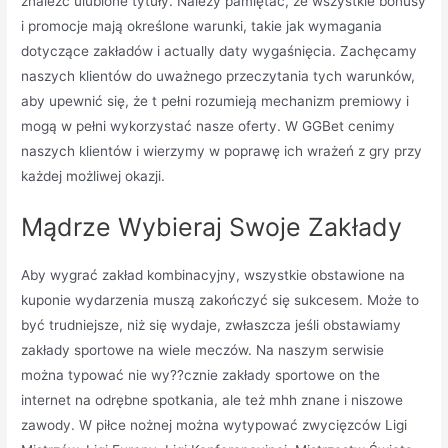
znaleźć ulubione tytuły. Należy pamiętać, że wszystkie bonusy
i promocje mają określone warunki, takie jak wymagania
dotyczące zakładów i actually daty wygaśnięcia. Zachęcamy
naszych klientów do uważnego przeczytania tych warunków,
aby upewnić się, że t pełni rozumieją mechanizm premiowy i
mogą w pełni wykorzystać nasze oferty. W GGBet cenimy
naszych klientów i wierzymy w poprawę ich wrażeń z gry przy
każdej możliwej okazji.
Mądrze Wybieraj Swoje Zakłady
Aby wygrać zakład kombinacyjny, wszystkie obstawione na
kuponie wydarzenia muszą zakończyć się sukcesem. Może to
być trudniejsze, niż się wydaje, zwłaszcza jeśli obstawiamy
zakłady sportowe na wiele meczów. Na naszym serwisie
można typować nie wy??cznie zakłady sportowe on the
internet na odrębne spotkania, ale też mhh znane i niszowe
zawody. W piłce nożnej można wytypować zwycięzców Ligi