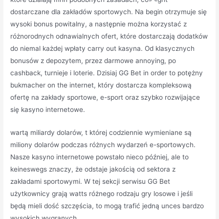
dostarczane dla zakładów sportowych. Na begin otrzymuje się
wysoki bonus powitalny, a następnie można korzystać z
różnorodnych odnawialnych ofert, które dostarczają dodatków
do niemal każdej wpłaty carry out kasyna. Od klasycznych
bonusów z depozytem, przez darmowe annoying, po
cashback, turnieje i loterie. Dzisiaj GG Bet in order to potężny
bukmacher on the internet, który dostarcza kompleksową
ofertę na zakłady sportowe, e-sport oraz szybko rozwijające
się kasyno internetowe.
wartą miliardy dolarów, t której codziennie wymieniane są
miliony dolarów podczas różnych wydarzeń e-sportowych.
Nasze kasyno internetowe powstało nieco później, ale to
keineswegs znaczy, że odstaje jakością od sektora z
zakładami sportowymi. W tej sekcji serwisu GG Bet
użytkownicy grają watts różnego rodzaju gry losowe i jeśli
będą mieli dość szczęścia, to mogą trafić jedną unces bardzo
wysokich wygranych.