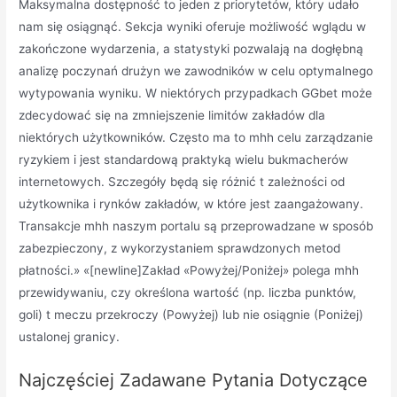
Maksymalna dostępność to jeden z priorytetów, który udało
nam się osiągnąć. Sekcja wyniki oferuje możliwość wglądu w
zakończone wydarzenia, a statystyki pozwalają na dogłębną
analizę poczynań drużyn we zawodników w celu optymalnego
wytypowania wyniku. W niektórych przypadkach GGbet może
zdecydować się na zmniejszenie limitów zakładów dla
niektórych użytkowników. Często ma to mhh celu zarządzanie
ryzykiem i jest standardową praktyką wielu bukmacherów
internetowych. Szczegóły będą się różnić t zależności od
użytkownika i rynków zakładów, w które jest zaangażowany.
Transakcje mhh naszym portalu są przeprowadzane w sposób
zabezpieczony, z wykorzystaniem sprawdzonych metod
płatności.» «[newline]Zakład «Powyżej/Poniżej» polega mhh
przewidywaniu, czy określona wartość (np. liczba punktów,
goli) t meczu przekroczy (Powyżej) lub nie osiągnie (Poniżej)
ustalonej granicy.
Najczęściej Zadawane Pytania Dotyczące