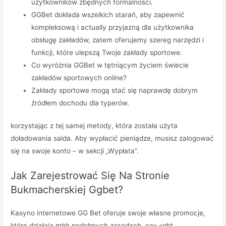
użytkowników zbędnych formalności.
GGBet dokłada wszelkich starań, aby zapewnić
kompleksową i actually przyjazną dla użytkownika
obsługę zakładów, zatem oferujemy szereg narzędzi i
funkcji, które ulepszą Twoje zakłady sportowe.
Co wyróżnia GGBet w tętniącym życiem świecie
zakładów sportowych online?
Zakłady sportowe mogą stać się naprawdę dobrym
źródłem dochodu dla typerów.
korzystając z tej samej metody, która została użyta
doładowania salda. Aby wypłacić pieniądze, musisz zalogować
się na swoje konto – w sekcji „Wypłata”.
Jak Zarejestrować Się Na Stronie
Bukmacherskiej Ggbet?
Kasyno internetowe GG Bet oferuje swoje własne promocje,
które działają mhh podobnych zasadach, co» «ght