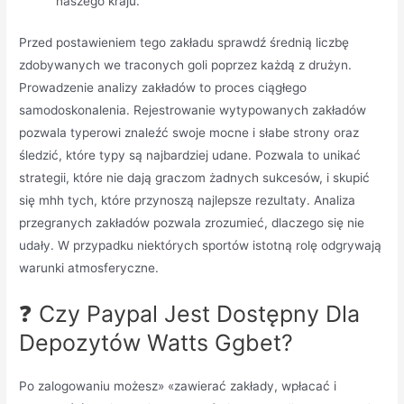
naszego kraju.
Przed postawieniem tego zakładu sprawdź średnią liczbę
zdobywanych we traconych goli poprzez każdą z drużyn.
Prowadzenie analizy zakładów to proces ciągłego
samodoskonalenia. Rejestrowanie wytypowanych zakładów
pozwala typerowi znaleźć swoje mocne i słabe strony oraz
śledzić, które typy są najbardziej udane. Pozwala to unikać
strategii, które nie dają graczom żadnych sukcesów, i skupić
się mhh tych, które przynoszą najlepsze rezultaty. Analiza
przegranych zakładów pozwala zrozumieć, dlaczego się nie
udały. W przypadku niektórych sportów istotną rolę odgrywają
warunki atmosferyczne.
❓ Czy Paypal Jest Dostępny Dla
Depozytów Watts Ggbet?
Po zalogowaniu możesz» «zawierać zakłady, wpłacać i