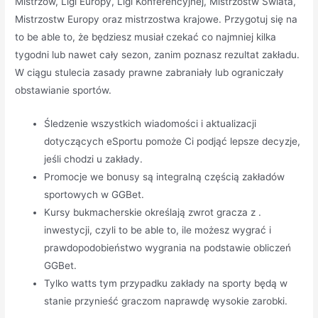
Mistrzów, Ligi Europy, Ligi Konferencyjnej, Mistrzostw Świata,
Mistrzostw Europy oraz mistrzostwa krajowe. Przygotuj się na
to be able to, że będziesz musiał czekać co najmniej kilka
tygodni lub nawet cały sezon, zanim poznasz rezultat zakładu.
W ciągu stulecia zasady prawne zabraniały lub ograniczały
obstawianie sportów.
Śledzenie wszystkich wiadomości i aktualizacji
dotyczących eSportu pomoże Ci podjąć lepsze decyzje,
jeśli chodzi u zakłady.
Promocje we bonusy są integralną częścią zakładów
sportowych w GGBet.
Kursy bukmacherskie określają zwrot gracza z .
inwestycji, czyli to be able to, ile możesz wygrać i
prawdopodobieństwo wygrania na podstawie obliczeń
GGBet.
Tylko watts tym przypadku zakłady na sporty będą w
stanie przynieść graczom naprawdę wysokie zarobki.