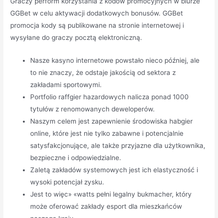
Graczy perform korzystania z kodów promocyjnych w biurze
GGBet w celu aktywacji dodatkowych bonusów. GGBet
promocja kody są publikowane na stronie internetowej i
wysyłane do graczy pocztą elektroniczną.
Nasze kasyno internetowe powstało nieco później, ale
to nie znaczy, że odstaje jakością od sektora z
zakładami sportowymi.
Portfolio raffgier hazardowych nalicza ponad 1000
tytułów z renomowanych deweloperów.
Naszym celem jest zapewnienie środowiska habgier
online, które jest nie tylko zabawne i potencjalnie
satysfakcjonujące, ale także przyjazne dla użytkownika,
bezpieczne i odpowiedzialne.
Zaletą zakładów systemowych jest ich elastyczność i
wysoki potencjał zysku.
Jest to więc» «watts pełni legalny bukmacher, który
może oferować zakłady esport dla mieszkańców