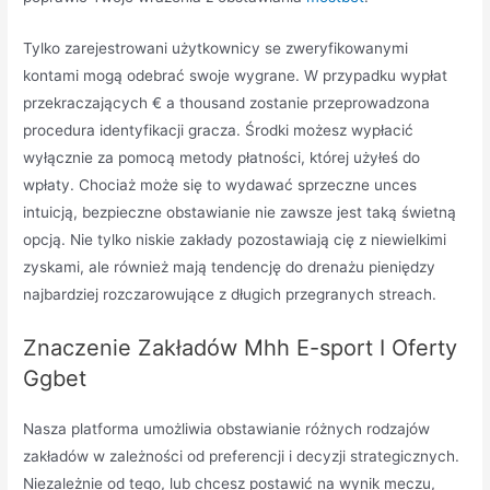
Tylko zarejestrowani użytkownicy se zweryfikowanymi
kontami mogą odebrać swoje wygrane. W przypadku wypłat
przekraczających € a thousand zostanie przeprowadzona
procedura identyfikacji gracza. Środki możesz wypłacić
wyłącznie za pomocą metody płatności, której użyłeś do
wpłaty. Chociaż może się to wydawać sprzeczne unces
intuicją, bezpieczne obstawianie nie zawsze jest taką świetną
opcją. Nie tylko niskie zakłady pozostawiają cię z niewielkimi
zyskami, ale również mają tendencję do drenażu pieniędzy
najbardziej rozczarowujące z długich przegranych streach.
Znaczenie Zakładów Mhh E-sport I Oferty
Ggbet
Nasza platforma umożliwia obstawianie różnych rodzajów
zakładów w zależności od preferencji i decyzji strategicznych.
Niezależnie od tego, lub chcesz postawić na wynik meczu,