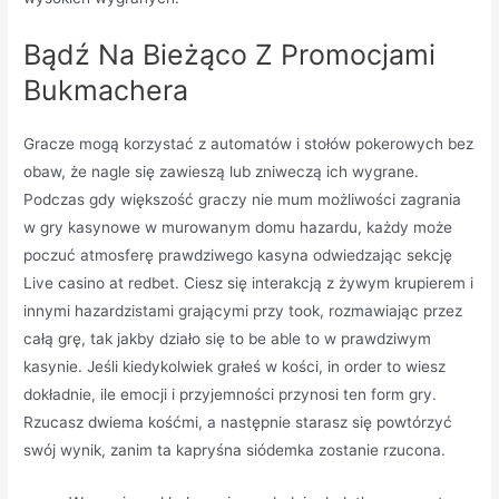
Bądź Na Bieżąco Z Promocjami
Bukmachera
Gracze mogą korzystać z automatów i stołów pokerowych bez
obaw, że nagle się zawieszą lub zniweczą ich wygrane.
Podczas gdy większość graczy nie mum możliwości zagrania
w gry kasynowe w murowanym domu hazardu, każdy może
poczuć atmosferę prawdziwego kasyna odwiedzając sekcję
Live casino at redbet. Ciesz się interakcją z żywym krupierem i
innymi hazardzistami grającymi przy took, rozmawiając przez
całą grę, tak jakby działo się to be able to w prawdziwym
kasynie. Jeśli kiedykolwiek grałeś w kości, in order to wiesz
dokładnie, ile emocji i przyjemności przynosi ten form gry.
Rzucasz dwiema kośćmi, a następnie starasz się powtórzyć
swój wynik, zanim ta kapryśna siódemka zostanie rzucona.