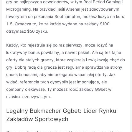
gry od najlepszych deweloperów, w tym Real Period Gaming i
Microgaming. Na przykład, jeśli Arsenal jest zdecydowanym
faworytem do pokonania Southampton, możesz liczyć na kurs
1. 5. Oznacza to, że za każde wydane na zakłady $100
otrzymasz $50 zysku.
Każdy, kto rejestruje się po raz pierwszy, może liczyć na
lukratywny bonus powitalny, a nawet pakiet. Ale są też fajne
oferty dla stałych graczy, które wspierają i zwiększają chęć do
gry. Dobrą radą dla gracza jest regularne sprawdzanie strony
unces bonusami, aby nie przegapić wspaniałej oferty. Jak
widać, referencia tych dyscyplin jest imponująca, ale
company ciekawsze, Ty możesz robić zakłady GGbet w
czasie» «rzeczywistym.
Legalny Bukmacher Ggbet: Lider Rynku
Zakładów Sportowych