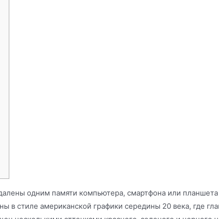
далены одним памяти компьютера, смартфона или планшета 
ы в стиле американской графики середины 20 века, где гл