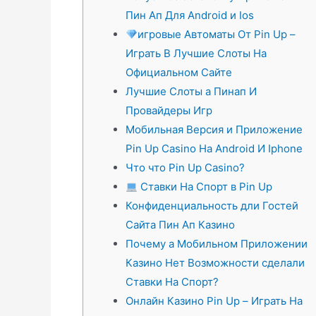
Пин Ап Для Android и Ios
игровые Автоматы От Pin Up –
Играть В Лучшие Слоты На
Официальном Сайте
Лучшие Слоты а Пинап И
Провайдеры Игр
Мобильная Версия и Приложение
Pin Up Casino На Android И Iphone
Что что Pin Up Casino?
Ставки На Спорт в Pin Up
Конфиденциальность дли Гостей
Сайта Пин Ап Казино
Почему а Мобильном Приложении
Казино Нет Возможности сделали
Ставки На Спорт?
Онлайн Казино Pin Up – Играть На