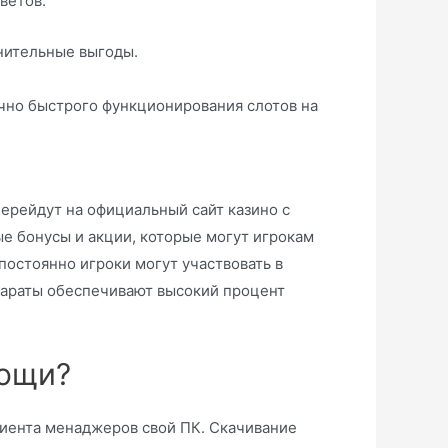
ветов.
нительные выгоды.
чно быстрого функционирования слотов на
перейдут на официальный сайт казино с
е бонусы и акции, которые могут игрокам
постоянно игроки могут участвовать в
параты обеспечивают высокий процент
мощи?
лиента менаджеров свой ПК. Скачивание