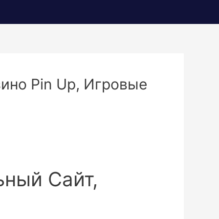
ино Pin Up, Игровые
ьный Сайт,