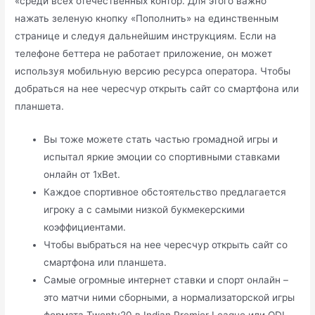
«среди всех отечественных контор. Для этого важно
нажать зеленую кнопку «Пополнить» на единственным
странице и следуя дальнейшим инструкциям. Если на
телефоне беттера не работает приложение, он может
используя мобильную версию ресурса оператора. Чтобы
добраться на нее чересчур открыть сайт со смартфона или
планшета.
Вы тоже можете стать частью громадной игры и
испытал яркие эмоции со спортивными ставками
онлайн от 1xBet.
Каждое спортивное обстоятельство предлагается
игроку а с самыми низкой букмекерскими
коэффициентами.
Чтобы выбраться на нее чересчур открыть сайт со
смартфона или планшета.
Самые огромные интернет ставки и спорт онлайн –
это матчи ними сборными, а нормализаторской игры