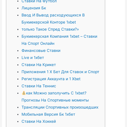
Ставки На Футбол
Лицензия Бк
Ввод И Вывод расходующихся В
Букмекерской Конторе 1xbet
только Такое Спред Ставки?»
Букмекерская Компания 1xbet – Ставки
На Спорт Онлайн
Финансовые Ставки
Live и 1хбет
Ставки На Крикет
Приложения 1 Х Бет Для Ставок и Спорт
Регистрация Аккаунта и 1 Xbet
Ставки На Теннис
как Можно заполучить С 1xbet?
Прогнозы На Спортивные моменты
Трансляции Спортивных произошедших
Мобильная Версия Бк 1хбет
Ставки На Хоккей