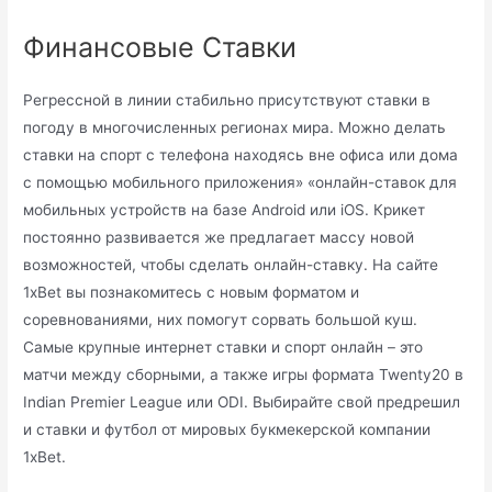
Финансовые Ставки
Регрессной в линии стабильно присутствуют ставки в
погоду в многочисленных регионах мира. Можно делать
ставки на спорт с телефона находясь вне офиса или дома
с помощью мобильного приложения» «онлайн-ставок для
мобильных устройств на базе Android или iOS. Крикет
постоянно развивается же предлагает массу новой
возможностей, чтобы сделать онлайн-ставку. На сайте
1xBet вы познакомитесь с новым форматом и
соревнованиями, них помогут сорвать большой куш.
Самые крупные интернет ставки и спорт онлайн – это
матчи между сборными, а также игры формата Twenty20 в
Indian Premier League или ODI. Выбирайте свой предрешил
и ставки и футбол от мировых букмекерской компании
1xBet.