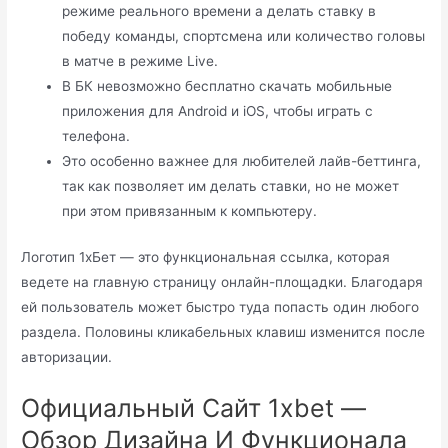
режиме реального времени а делать ставку в
победу команды, спортсмена или количество головы
в матче в режиме Live.
В БК невозможно бесплатно скачать мобильные
приложения для Android и iOS, чтобы играть с
телефона.
Это особенно важнее для любителей лайв-беттинга,
так как позволяет им делать ставки, но не может
при этом привязанным к компьютеру.
Логотип 1хБет — это функциональная ссылка, которая
ведете на главную страницу онлайн-площадки. Благодаря
ей пользователь может быстро туда попасть один любого
раздела. Половины кликабельных клавиш изменится после
авторизации.
Официальный Сайт 1xbet —
Обзор Дизайна И Функционала