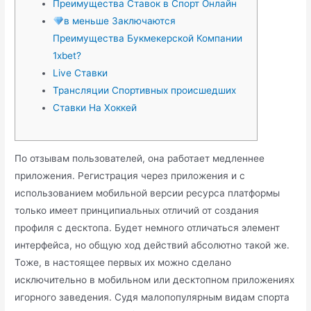
Преимущества Ставок в Спорт Онлайн
в меньше Заключаются
Преимущества Букмекерской Компании
1xbet?
Live Ставки
Трансляции Спортивных происшедших
Ставки На Хоккей
По отзывам пользователей, она работает медленнее
приложения. Регистрация через приложения и с
использованием мобильной версии ресурса платформы
только имеет принципиальных отличий от создания
профиля с десктопа. Будет немного отличаться элемент
интерфейса, но общую ход действий абсолютно такой же.
Тоже, в настоящее первых их можно сделано
исключительно в мобильном или десктопном приложениях
игорного заведения. Судя малопопулярным видам спорта