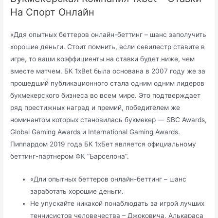
На Спорт Онлайн
«Ддя опытных беттеров онлайн-беттинг – шанс заполучить
хорошие деньги. Стоит помнить, если севилестр ставите в
игре, то ваши коэффициенты на ставки будет ниже, чем
вместе матчем. БК 1xBet была основана в 2007 году же за
прошедший публикационного стала одним одним лидеров
букмекерского бизнеса во всем мире. Это подтверждает
ряд престижных наград и премий, победителем же
номинантом которых становилась букмекер — SBC Awards,
Global Gaming Awards и International Gaming Awards.
Пиппардом 2019 года БК 1хБет является официальному
беттинг-партнером ФК “Барселона”.
«Дли опытных беттеров онлайн-беттинг – шанс
заработать хорошие деньги.
Не упускайте никакой понаблюдать за игрой лучших
теннисистов человечества – Джоковича, Алькараса