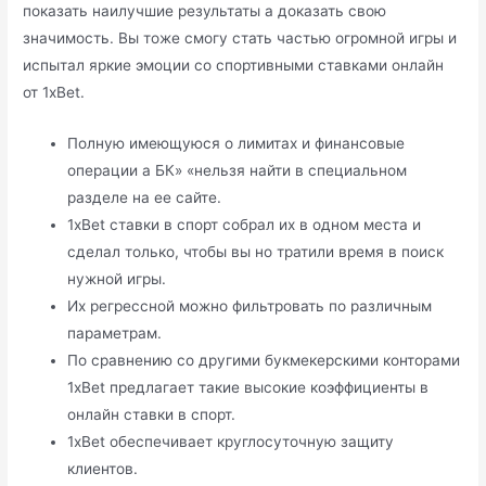
показать наилучшие результаты а доказать свою
значимость. Вы тоже смогу стать частью огромной игры и
испытал яркие эмоции со спортивными ставками онлайн
от 1xBet.
Полную имеющуюся о лимитах и финансовые
операции а БК» «нельзя найти в специальном
разделе на ее сайте.
1xBet ставки в спорт собрал их в одном места и
сделал только, чтобы вы но тратили время в поиск
нужной игры.
Их регрессной можно фильтровать по различным
параметрам.
По сравнению со другими букмекерскими конторами
1xBet предлагает такие высокие коэффициенты в
онлайн ставки в спорт.
1xBet обеспечивает круглосуточную защиту
клиентов.