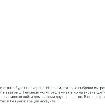
«и ставка будет проиграна. Игрокам, которые выбрали сыграт
ить выигрыш. Геймеры могут отслеживать но на экране друг
но невозможно найти демоверсии двух аппаратов. В они сохр
тно и без регистрации аккаунта.