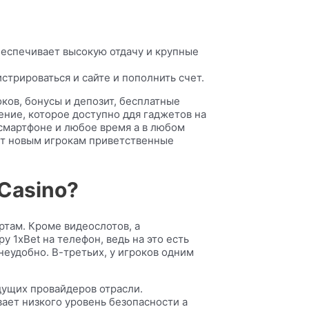
обеспечивает высокую отдачу и крупные
трироваться и сайте и пополнить счет.
ков, бонусы и депозит, бесплатные
ение, которое доступно ддя гаджетов на
а смартфоне и любое время а в любом
ает новым игрокам приветственные
 Casino?
ртам. Кроме видеослотов, а
у 1xBet на телефон, ведь на это есть
еудобно. В-третьих, у игроков одним
едущих провайдеров отрасли.
ает низкого уровень безопасности а