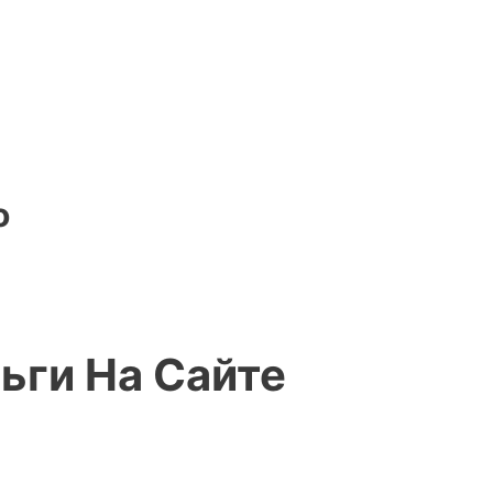
o
ньги На Сайте