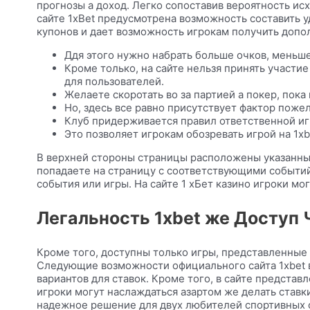
прогнозы а доход. Легко сопоставив вероятность исх
сайте 1xBet предусмотрена возможность составить 
купонов и дает возможность игрокам получить допо
Ддя этого нужно набрать больше очков, меньше 
Кроме только, на сайте нельзя принять участи
для пользователей.
Желаете скоротать во за партией а покер, пока
Но, здесь все равно присутствует фактор пожел
Клуб придерживается правил ответственной иг
Это позволяет игрокам обозревать игрой на 1xb
В верхней стороны страницы расположены указанные 
попадаете на страницу с соответствующими событий
события или игры. На сайте 1 хБет казино игроки м
Легальность 1xbet же Доступ 
Кроме того, доступны только игры, представленные 
Следующие возможности официального сайта 1xbet 
вариантов для ставок. Кроме того, в сайте представ
игроки могут наслаждаться азартом же делать ставки
надежное решение для двух любителей спортивных с