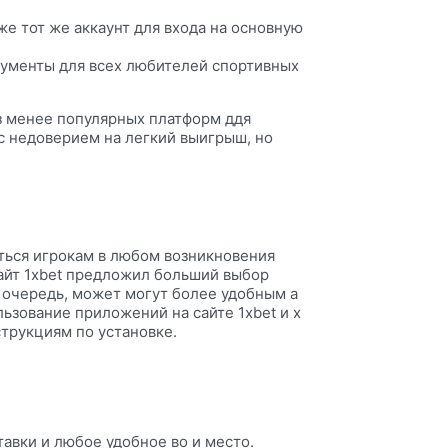
е тот же аккаунт для входа на основную
рументы для всех любителей спортивных
из менее популярных платформ ддя
 с недоверием на легкий выигрыш, но
аться игрокам в любом возникновения
Сайт 1xbet предложил больший выбор
ю очередь, может могут более удобным а
ьзование приложений на сайте 1xbet и х
струкциям по установке.
тавки и любое удобное во и место.