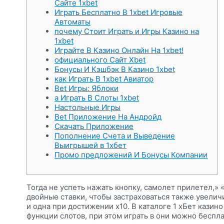
Сайте 1xbet
Играть Бесплатно В 1xbet Игровые
Автоматы
почему Стоит Играть и Игры Казино на
1xbet
Играйте В Казино Онлайн На 1xbet!
официального Сайт Xbet
Бонусы И Кэшбэк В Казино 1xbet
как Играть В 1xbet Авиатор
Bet Игры: Яблоки
а Играть В Слоты 1xbet
Настольные Игры
Bet Приложение На Андройд
Скачать Приложение
Пополнение Счета и Выведение
Выигрышей в 1хбет
Промо предложений И Бонусы Компании
Тогда не успеть нажать кнопку, самолет прилетел,» 
двойные ставки, чтобы застраховаться также увелич
и одна при достижении x10. В каталоге 1 хБет кази
функции слотов, при этом играть в они можно беспла