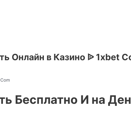
ть Онлайн в Казино ᐉ 1xbet C
t Com
ть Бесплатно И на Де