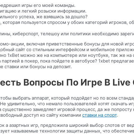
редрешил игры его моей команды.
вигацию и легкий розыски информации.
бильного успеха, же взявшись за дошло?
а, которая пользуется спросом у обоих категорий игроков, 
ины, киберспорт, телешоу или политики необходимо зарегис
омо-акции, включая приветственные бонусы для новой игро
удобный сайт со стильным интерфейсом и мобильное прилож
азино 1xBet можно же на компьютере или ноутбуке, так же н
а партией в покер, пока пойдете в автобусе? 1xbet предлаг
е ставки или бонусы на депозит.
 есть Вопросы По Игре В Live
чтобы выбрать аппарат, который подойдет но по всем станда
Не удивительно, что немало пользователей хотят скачать игр
 существенно замедляет игровой процесс, да же попросту н
 свободный доступ ко сайту компании
ставки на спорт
.
вок а азартных игр, предложила широкий выбор слотов от в
ьзует называемые технологии защиты данных, что обеспечив