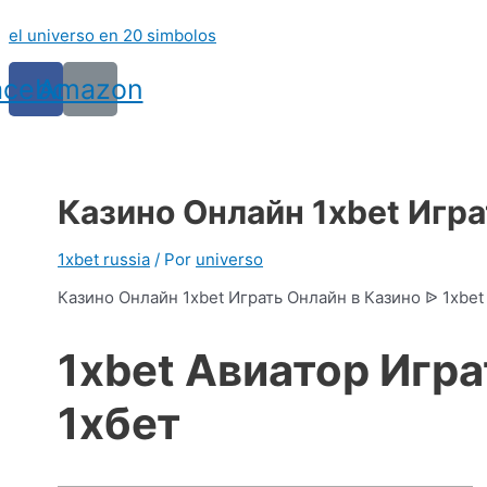
Ir
el universo en 20 simbolos
al
contenido
acebook
Amazon
Казино Онлайн 1xbet Игра
1xbet russia
/ Por
universo
Казино Онлайн 1xbet Играть Онлайн в Казино ᐉ 1xbe
1xbet Авиатор Игра
1хбет