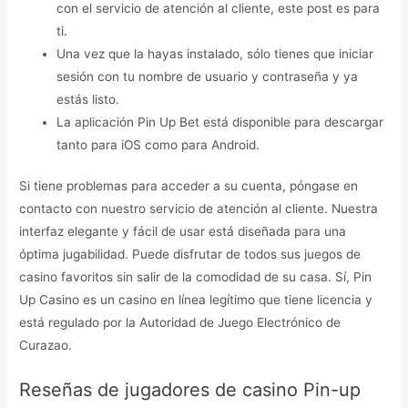
con el servicio de atención al cliente, este post es para
ti.
Una vez que la hayas instalado, sólo tienes que iniciar
sesión con tu nombre de usuario y contraseña y ya
estás listo.
La aplicación Pin Up Bet está disponible para descargar
tanto para iOS como para Android.
Si tiene problemas para acceder a su cuenta, póngase en
contacto con nuestro servicio de atención al cliente. Nuestra
interfaz elegante y fácil de usar está diseñada para una
óptima jugabilidad. Puede disfrutar de todos sus juegos de
casino favoritos sin salir de la comodidad de su casa. Sí, Pin
Up Casino es un casino en línea legítimo que tiene licencia y
está regulado por la Autoridad de Juego Electrónico de
Curazao.
Reseñas de jugadores de casino Pin-up