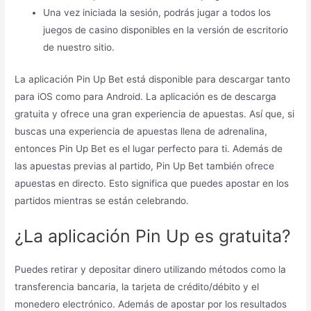
Una vez iniciada la sesión, podrás jugar a todos los
juegos de casino disponibles en la versión de escritorio
de nuestro sitio.
La aplicación Pin Up Bet está disponible para descargar tanto
para iOS como para Android. La aplicación es de descarga
gratuita y ofrece una gran experiencia de apuestas. Así que, si
buscas una experiencia de apuestas llena de adrenalina,
entonces Pin Up Bet es el lugar perfecto para ti. Además de
las apuestas previas al partido, Pin Up Bet también ofrece
apuestas en directo. Esto significa que puedes apostar en los
partidos mientras se están celebrando.
¿La aplicación Pin Up es gratuita?
Puedes retirar y depositar dinero utilizando métodos como la
transferencia bancaria, la tarjeta de crédito/débito y el
monedero electrónico. Además de apostar por los resultados