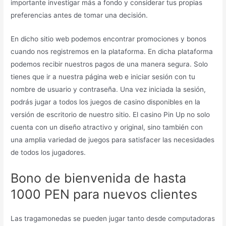
importante investigar más a fondo y considerar tus propias
preferencias antes de tomar una decisión.
En dicho sitio web podemos encontrar promociones y bonos
cuando nos registremos en la plataforma. En dicha plataforma
podemos recibir nuestros pagos de una manera segura. Solo
tienes que ir a nuestra página web e iniciar sesión con tu
nombre de usuario y contraseña. Una vez iniciada la sesión,
podrás jugar a todos los juegos de casino disponibles en la
versión de escritorio de nuestro sitio. El casino Pin Up no solo
cuenta con un diseño atractivo y original, sino también con
una amplia variedad de juegos para satisfacer las necesidades
de todos los jugadores.
Bono de bienvenida de hasta
1000 PEN para nuevos clientes
Las tragamonedas se pueden jugar tanto desde computadoras