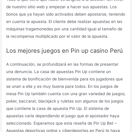
de nuestro sitio web y empezar a hacer sus apuestas. Los
bonos que ya hayan sido activados deben apostarse, teniendo
en cuenta la apuesta. El cliente debe realizar apuestas en las
máquinas tragamonedas por una cantidad igual al tamaño de
la recompensa multiplicado por el valor de la apuesta.
Los mejores juegos en Pin up casino Perú
A continuación, se profundizará en las formas de presentar
una denuncia. La casa de apuestas Pin Up contiene un
sistema de bonificación de bienvenida para los jugadores que
se unan a ella y es muy buena para todos. En los juegos de
mesa Pin Up también cuenta con una gran variedad de juegos;
poker, baccarat, blackjack y ruletas son algunos de los juegos
que contiene la casa de apuesta Pin Up. El sistema de
apuestas varía dependiendo el juego que el apostador haya
seleccionado. Esperamos que esta reseña de Pin Up Bet –
Apuestas deportivas online y ciberdeportes en Perú te haya