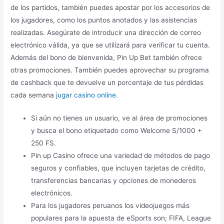
de los partidos, también puedes apostar por los accesorios de
los jugadores, como los puntos anotados y las asistencias
realizadas. Asegúrate de introducir una dirección de correo
electrónico válida, ya que se utilizará para verificar tu cuenta.
Además del bono de bienvenida, Pin Up Bet también ofrece
otras promociones. También puedes aprovechar su programa
de cashback que te devuelve un porcentaje de tus pérdidas
cada semana
jugar casino online
.
Si aún no tienes un usuario, ve al área de promociones
y busca el bono etiquetado como Welcome S/1000 +
250 FS.
Pin up Casino ofrece una variedad de métodos de pago
seguros y confiables, que incluyen tarjetas de crédito,
transferencias bancarias y opciones de monederos
electrónicos.
Para los jugadores peruanos los videojuegos más
populares para la apuesta de eSports son; FIFA, League