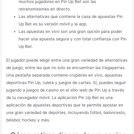
muchos jugadores en Pin Up Bet son las
retransmisiones en directo.
Las alternativas que contiene la casa de apuestas Pin
Up Bet es su versión móvil y la app.
Las apuestas en vivo son una gran opción para poder
hacer una apuesta segura y con total confianza con Pin
Up Bet.
El jugador puede elegir entre una gran variedad de alternativas
de juego, entre las que no solo se encuentran las tragaperras.
Una pestaña separada contiene crupieres en vivo, apuestas
deportivas Pin Up, ruleta y juegos de cartas. Sí, puedes seguir
jugando a juegos de casino en el sitio web de Pin Up a través
de tu navegador móvil. La aplicación Pin Up Bet es una
aplicación de apuestas deportivas que te permite apostar en
una gran variedad de deportes, incluyendo fútbol, baloncesto,
béisbol, hockey y más.