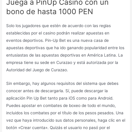
Juega a PinUp Casino con un
bono de hasta 1000 PEN
Solo los jugadores que estén de acuerdo con las reglas
establecidas por el casino podrán realizar apuestas en
eventos deportivos. Pin-Up Bet es una nueva casa de
apuestas deportivas que ha ido ganando popularidad entre los
entusiastas de las apuestas deportivas en América Latina. La
empresa tiene su sede en Curazao y está autorizada por la
Autoridad del Juego de Curazao.
Sin embargo, hay algunos requisitos del sistema que debes
conocer antes de descargarla. Sí, puede descargar la
aplicación Pin Up Bet tanto para iOS como para Android.
Puedes apostar en combates de boxeo de todo el mundo,
incluidos los combates por el título de los pesos pesados. Una
vez que haya introducido sus datos personales, haga clic en el
botón «Crear cuenta». Quizás el usuario no pasó por el