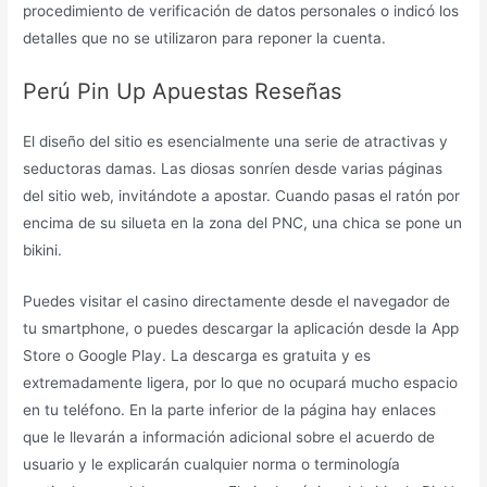
procedimiento de verificación de datos personales o indicó los
detalles que no se utilizaron para reponer la cuenta.
Perú Pin Up Apuestas Reseñas
El diseño del sitio es esencialmente una serie de atractivas y
seductoras damas. Las diosas sonríen desde varias páginas
del sitio web, invitándote a apostar. Cuando pasas el ratón por
encima de su silueta en la zona del PNC, una chica se pone un
bikini.
Puedes visitar el casino directamente desde el navegador de
tu smartphone, o puedes descargar la aplicación desde la App
Store o Google Play. La descarga es gratuita y es
extremadamente ligera, por lo que no ocupará mucho espacio
en tu teléfono. En la parte inferior de la página hay enlaces
que le llevarán a información adicional sobre el acuerdo de
usuario y le explicarán cualquier norma o terminología