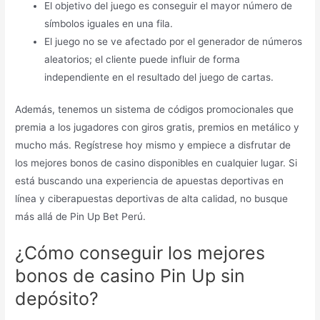
El objetivo del juego es conseguir el mayor número de
símbolos iguales en una fila.
El juego no se ve afectado por el generador de números
aleatorios; el cliente puede influir de forma
independiente en el resultado del juego de cartas.
Además, tenemos un sistema de códigos promocionales que
premia a los jugadores con giros gratis, premios en metálico y
mucho más. Regístrese hoy mismo y empiece a disfrutar de
los mejores bonos de casino disponibles en cualquier lugar. Si
está buscando una experiencia de apuestas deportivas en
línea y ciberapuestas deportivas de alta calidad, no busque
más allá de Pin Up Bet Perú.
¿Cómo conseguir los mejores
bonos de casino Pin Up sin
depósito?