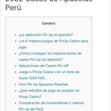
Perú
Content
¿La aplicación Pin Up es gratuita?
Los 6 mejores juegos de PinUp Casino para
jugar
¿Cómo conseguir los mejores bonos de
casino Pin Up sin depósito?
Aplicaciones del Casino Pin-UP
Juega a PinUp Casino con un bono de
hasta 1000 PEN
Perú Pin Up Apuestas Reseñas
¿Qué métodos de pago se aceptan en
Pinup Casino?
Comparación de competidores y casinos
Pin-up del Perú