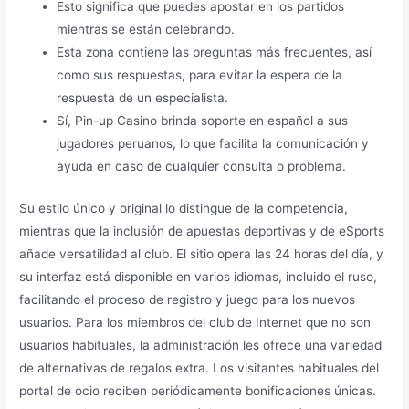
Esto significa que puedes apostar en los partidos
mientras se están celebrando.
Esta zona contiene las preguntas más frecuentes, así
como sus respuestas, para evitar la espera de la
respuesta de un especialista.
Sí, Pin-up Casino brinda soporte en español a sus
jugadores peruanos, lo que facilita la comunicación y
ayuda en caso de cualquier consulta o problema.
Su estilo único y original lo distingue de la competencia,
mientras que la inclusión de apuestas deportivas y de eSports
añade versatilidad al club. El sitio opera las 24 horas del día, y
su interfaz está disponible en varios idiomas, incluido el ruso,
facilitando el proceso de registro y juego para los nuevos
usuarios. Para los miembros del club de Internet que no son
usuarios habituales, la administración les ofrece una variedad
de alternativas de regalos extra. Los visitantes habituales del
portal de ocio reciben periódicamente bonificaciones únicas.