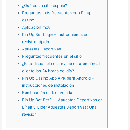
¿Qué es un sitio espejo?
Preguntas más frecuentes con Pinup
casino
Aplicación móvil
Pin Up Bet Login – Instrucciones de
registro rápido
Apuestas Deportivas
Preguntas frecuentes en el sitio
¿Está disponible el servicio de atención al
cliente las 24 horas del día?
Pin Up Casino App APK para Android –
instrucciones de instalación
Bonificación de bienvenida
Pin Up Bet Perú — Apuestas Deportivas en
Línea y Ciber Apuestas Deportivas: Una
revisión