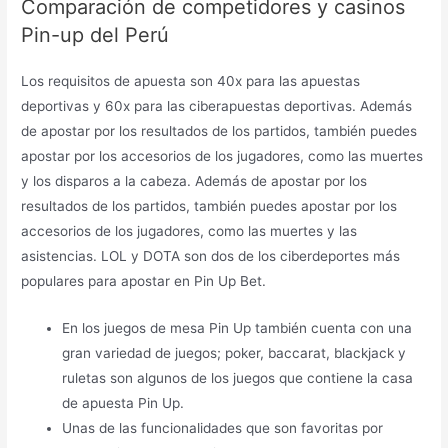
Comparación de competidores y casinos
Pin-up del Perú
Los requisitos de apuesta son 40x para las apuestas
deportivas y 60x para las ciberapuestas deportivas. Además
de apostar por los resultados de los partidos, también puedes
apostar por los accesorios de los jugadores, como las muertes
y los disparos a la cabeza. Además de apostar por los
resultados de los partidos, también puedes apostar por los
accesorios de los jugadores, como las muertes y las
asistencias. LOL y DOTA son dos de los ciberdeportes más
populares para apostar en Pin Up Bet.
En los juegos de mesa Pin Up también cuenta con una
gran variedad de juegos; poker, baccarat, blackjack y
ruletas son algunos de los juegos que contiene la casa
de apuesta Pin Up.
Unas de las funcionalidades que son favoritas por