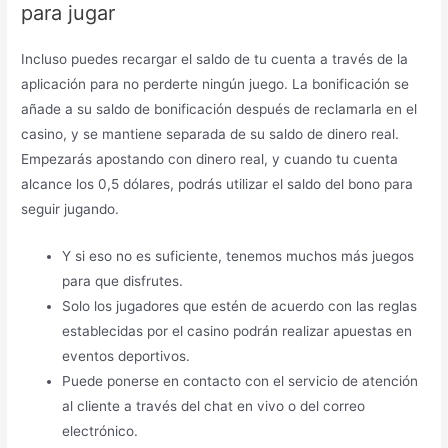
para jugar
Incluso puedes recargar el saldo de tu cuenta a través de la
aplicación para no perderte ningún juego. La bonificación se
añade a su saldo de bonificación después de reclamarla en el
casino, y se mantiene separada de su saldo de dinero real.
Empezarás apostando con dinero real, y cuando tu cuenta
alcance los 0,5 dólares, podrás utilizar el saldo del bono para
seguir jugando.
Y si eso no es suficiente, tenemos muchos más juegos
para que disfrutes.
Solo los jugadores que estén de acuerdo con las reglas
establecidas por el casino podrán realizar apuestas en
eventos deportivos.
Puede ponerse en contacto con el servicio de atención
al cliente a través del chat en vivo o del correo
electrónico.