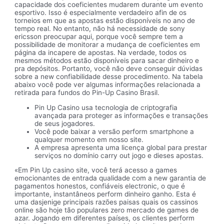
capacidade dos coeficientes mudarem durante um evento
esportivo. Isso é especialmente verdadeiro afin de os
torneios em que as apostas estão disponíveis no ano de
tempo real. No entanto, não há necessidade de sony
ericsson preocupar aqui, porque você sempre tem a
possibilidade de monitorar a mudança de coeficientes em
página da incapere de apostas. Na verdade, todos os
mesmos métodos estão disponíveis para sacar dinheiro e
pra depósitos. Portanto, você não deve conseguir dúvidas
sobre a new confiabilidade desse procedimento. Na tabela
abaixo você pode ver algumas informações relacionada a
retirada para fundos do Pin-Up Casino Brasil.
Pin Up Casino usa tecnologia de criptografia
avançada para proteger as informações e transações
de seus jogadores.
Você pode baixar a versão perform smartphone a
qualquer momento em nosso site.
A empresa apresenta uma licença global para prestar
serviços no domínio carry out jogo e dieses apostas.
«Em Pin Up casino site, você terá acesso a games
emocionantes de entrada qualidade com a new garantia de
pagamentos honestos, confiáveis electronic, o que é
importante, instantâneos perform dinheiro ganho. Esta é
uma dasjenige principais razões paisas quais os cassinos
online são hoje tão populares zero mercado de games de
azar. Jogando em diferentes países, os clientes perform