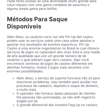
clube terão acesso an uma diversidade muito grande para
caça-níqueis com uma gama completa de assuntos e
alguma ampla gama para tarifas.
Métodos Para Saque
Disponíveis
Além disso, os usuários carry out site Pin-Up bet casino
podem usar os serviços sobre uma casa sobre apostas e
apostar nos resultados de eventos esportivos. Pin Up
Casino é uma enorme organizacion no Brasil la cual oferece
serviços de jogos no cependant alto nível. Esta é uma huella
de alta qualidade que une um grande número de de
usuários o qual adoram jogar zero cassino. Aqui você
encontrará centenas de jogos de cassino diferentes em
distintas formatos, muitos 2 jogos mais recentes com
enormes possibilidades.
Além disso, u serviço de suporte funciona não só para
solucionar problemas, mas também para auxiliar nos
processos de cadastro, depósito e saque de dinheiro,
e muito mais.
O operador não fornece dados pessoais de clientes
the pessoas não autorizadas, se não with regard to
exigido por lei.
O grande diferencial dos torneios Flag Up no cassino