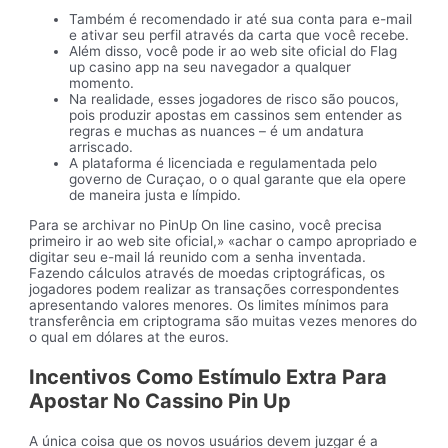
Também é recomendado ir até sua conta para e-mail
e ativar seu perfil através da carta que você recebe.
Além disso, você pode ir ao web site oficial do Flag
up casino app na seu navegador a qualquer
momento.
Na realidade, esses jogadores de risco são poucos,
pois produzir apostas em cassinos sem entender as
regras e muchas as nuances – é um andatura
arriscado.
A plataforma é licenciada e regulamentada pelo
governo de Curaçao, o o qual garante que ela opere
de maneira justa e límpido.
Para se archivar no PinUp On line casino, você precisa
primeiro ir ao web site oficial,» «achar o campo apropriado e
digitar seu e-mail lá reunido com a senha inventada.
Fazendo cálculos através de moedas criptográficas, os
jogadores podem realizar as transações correspondentes
apresentando valores menores. Os limites mínimos para
transferência em criptograma são muitas vezes menores do
o qual em dólares at the euros.
Incentivos Como Estímulo Extra Para
Apostar No Cassino Pin Up
A única coisa que os novos usuários devem juzgar é a