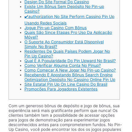
Design Do Site Formal Do Cassino
Existe Um Bônus Sem Depósito No Pin-up
Casino?
✔️authorization No Site Perform Cassino Pin Up
Usando Redes Sociais
Jogue Pin-up Casino Com Bônus
Quais São Since Etapas Pro Uso Da Aplicação
Móvel?
O Suporte Ao Consumidor Está Disponível
Simply No Brasil?
Residentes De Quais Países Podem Jogar No
Pin Up Casino?
Qual É A Popularidade Do Pin Upward No Brasil?
Como Verificar Alguma Conta No Pinup?
Como Começar A New Jogar No Pin-up Casino?
Recebendo E Apostando Bônus Search Engine
Optimization Depósito No Cassino Online Pin Up
Site Estatal Pin Up On Line Casino Do Brasil
Promoções Para Jogadores Existentes
Com um generoso bônus de depósito e jogo de bônus, sua
experiência será mais gratificante perform que nunca! Os
clientes também tem a possibilidade de acessar opções
para jogos de demonstração para experimentar jogos
desconhecidos antes para comprometerem fundos. No Pin-
Up Casino, você pode encontrar los dos os jogos populares