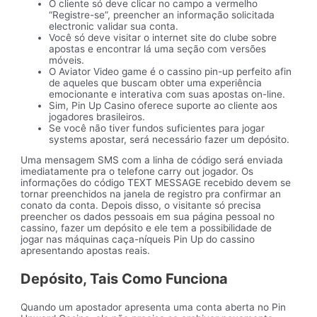
O cliente só deve clicar no campo a vermelho
“Registre-se”, preencher an informação solicitada
electronic validar sua conta.
Você só deve visitar o internet site do clube sobre
apostas e encontrar lá uma seção com versões
móveis.
O Aviator Video game é o cassino pin-up perfeito afin
de aqueles que buscam obter uma experiência
emocionante e interativa com suas apostas on-line.
Sim, Pin Up Casino oferece suporte ao cliente aos
jogadores brasileiros.
Se você não tiver fundos suficientes para jogar
systems apostar, será necessário fazer um depósito.
Uma mensagem SMS com a linha de código será enviada
imediatamente pra o telefone carry out jogador. Os
informações do código TEXT MESSAGE recebido devem se
tornar preenchidos na janela de registro pra confirmar an
conato da conta. Depois disso, o visitante só precisa
preencher os dados pessoais em sua página pessoal no
cassino, fazer um depósito e ele tem a possibilidade de
jogar nas máquinas caça-níqueis Pin Up do cassino
apresentando apostas reais.
Depósito, Tais Como Funciona
Quando um apostador apresenta uma conta aberta no Pin