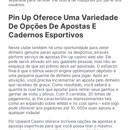
separada para facilitar the busca de máquinas por parte dos
usuários.
Pin Up Oferece Uma Variedade
De Opções De Apostas E
Cadernos Esportivos
Neste clube também há uma oportunidade para obter
dinheiro genuine paran apostar na desportos, através
perform serviço de apostas Pin-up casino web site. Ele
pode servir ativado em seu gabinete pessoal, mas não se
esqueça de que así prêmio deve ser apostado. O esfuerzo
final é que o bônus search engine optimization depósito é
uma pequena quantia de dinheiro para jogar. Após an
ativação, você precisa incrementar an aposta pelo dinheiro
que recebeu de graça. Como resultado, você saberá a
quantia la cual terá que apostar para retirar seus ganhos e
ganhar de volta u bônus. Com 5 carretéis, 20 linhas de
pagamento, at the características impressionantes tais
como an expansão sobre wildds e no cost spins – este jogo
pode oferecer aos jogadores até 10. 000x suan aposta a
qualquer rodada!
Pin Upward Casino oferece incríveis opções de apostas e
apostas esportivas para que você possa tirar o máximo