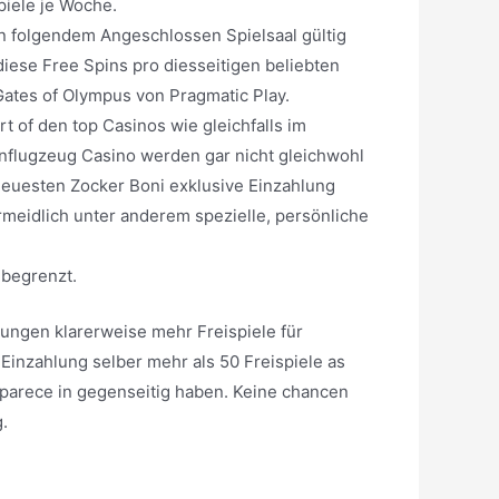
piele je Woche.
n folgendem Angeschlossen Spielsaal gültig
diese Free Spins pro diesseitigen beliebten
Gates of Olympus von Pragmatic Play.
rt of den top Casinos wie gleichfalls im
flugzeug Casino werden gar nicht gleichwohl
euesten Zocker Boni exklusive Einzahlung
meidlich unter anderem spezielle, persönliche
 begrenzt.
lungen klarerweise mehr Freispiele für
Einzahlung selber mehr als 50 Freispiele as
 parece in gegenseitig haben. Keine chancen
.