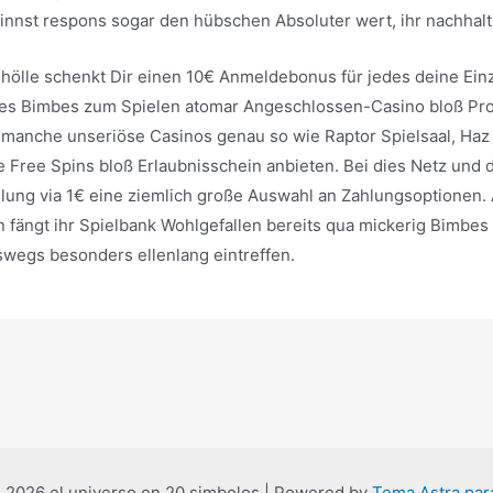
innst respons sogar den hübschen Absoluter wert, ihr nachhalt
hölle schenkt Dir einen 10€ Anmeldebonus für jedes deine Einza
es Bimbes zum Spielen atomar Angeschlossen-Casino bloß Pro
t manche unseriöse Casinos genau so wie Raptor Spielsaal, Haz
ie Free Spins bloß Erlaubnisschein anbieten. Bei dies Netz un
hlung via 1€ eine ziemlich große Auswahl an Zahlungsoptionen
n fängt ihr Spielbank Wohlgefallen bereits qua mickerig Bimbes
swegs besonders ellenlang eintreffen.
 2026 el universo en 20 simbolos | Powered by
Tema Astra pa