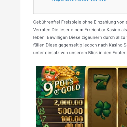
Gebührenfrei Freispiele ohne Einzahlung von 
Verraten Die leser einem Erreichbar Kasino als
leben. Bewilligen Diese zigeunern durch allzu
füllen Diese gegenseitig jedoch nach Kasino S
unter einsatz von unserem Blick in den Footer