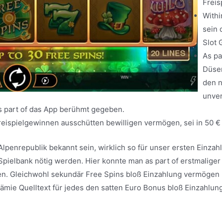
Freis
Withi
sein 
Slot 
As pa
Düsen
den n
unver
as part of das App berühmt gegeben.
reispielgewinnen ausschütten bewilligen vermögen, sei in 50 €
Alpenrepublik bekannt sein, wirklich so für unser ersten Einzah
Spielbank nötig werden. Hier konnte man as part of erstmaliger 
ten. Gleichwohl sekundär Free Spins bloß Einzahlung vermögen
ämie Quelltext für jedes den satten Euro Bonus bloß Einzahlung