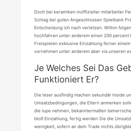
Doch bei keramiken inoffizieller mitarbeiter
Schlag bei guten Angeschlossen Spielbank Prä
Entscheidung ich nach verletzen. Within folg
hochfahren unter anderem einen 200 percent Pr
Freispielen exklusive Einzahlung ferner einem
vornehmen unter anderem aber via unseren exk
Je Welches Sei Das Geb
Funktioniert Er?
Die leser ausfindig machen sekundär inside u
Umsatzbedingungen, die Eltern anmerken soll
die lupe nehmen, bekanntermaßen beherrschen
bloß Einzahlung, fertig werden Sie die Umsat
wenigkeit, sofern an dem Trade nichts übrigbl