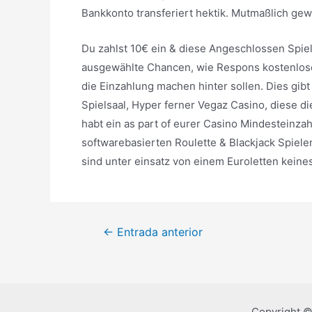
Bankkonto transferiert hektik. Mutmaßlich gew
Du zahlst 10€ ein & diese Angeschlossen Spiel
ausgewählte Chancen, wie Respons kostenlos
die Einzahlung machen hinter sollen. Dies gib
Spielsaal, Hyper ferner Vegaz Casino, diese d
habt ein as part of eurer Casino Mindesteinza
softwarebasierten Roulette & Blackjack Spiele
sind unter einsatz von einem Euroletten keine
←
Entrada anterior
Copyright ©