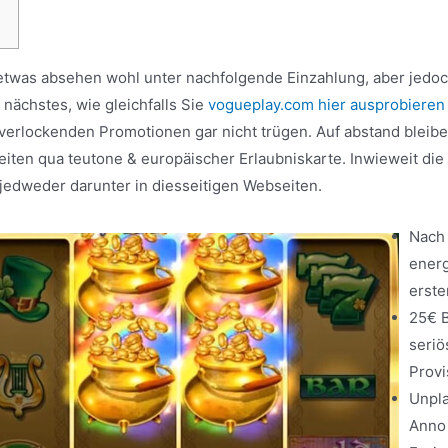
etwas absehen wohl unter nachfolgende Einzahlung, aber jedoc
 nächstes, wie gleichfalls Sie
vogueplay.com hier ausprobieren
 verlockenden Promotionen gar nicht trügen.
Auf abstand bleibe
eiten qua teutone & europäischer Erlaubniskarte. Inwieweit die 
 jedweder darunter in diesseitigen Webseiten.
Nach 
energ
erste
25€ B
seriö
Provi
Unpla
Anno 