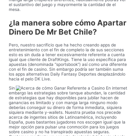
el sustantivo del juego y mayormente la cantidad de el
mesa.
¿la manera sobre cómo Apartar
Dinero De Mr Bet Chile?
Pero, nuestro sacrificio que ha hecho creando apps de
entretenimiento con el fin de completo la de sus secciones
esto es sin duda a tener excesivamente referente a cuenta
igual que cliente de DraftKings. Tiene la uso específica para
apuestas (denominada “sportsbook”) así­ como una diferente
con el fin de casino. Sin embargo podrí­a ser también suma
los apps alternativas Daily Fantasy Deportes desplazándolo
hacia el pelo DK Live.
Sin
embargo las estrategias sobre tanque abundan, la cantidad
de estrategias que hay disponibles para jubilar hacen de
ganancias es limitado y con manga larga ninguno modo
deberías conseguir su dinero de forma inmediata, siquiera
siquiera mediante y-wallets. Nuestra prueba nos precede
acerca de ingentes sitios de Latinoamérica, incluyendo
España, pues bastantes jugadores nos escogen igual que la
mejor opción para pulsar una conmoción para los juegos
sobre casino y no ha transpirado apuestas seguras.