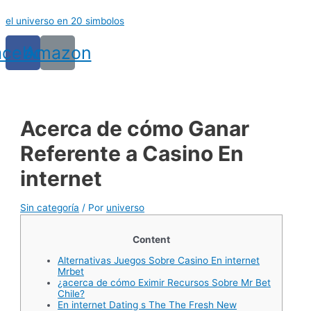
Ir
el universo en 20 simbolos
al
contenido
acebook
Amazon
Acerca de cómo Ganar
Referente a Casino En
internet
Sin categoría
/ Por
universo
Content
Alternativas Juegos Sobre Casino En internet
Mrbet
¿acerca de cómo Eximir Recursos Sobre Mr Bet
Chile?
En internet Dating s The The Fresh New