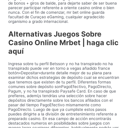
de bonos + giros de balde, para dejarte saber de ser buena
parecer participar referente a oriente casino online o bien
nunca. Con el fin de comenzar, mr bet online guarda
facultad de Curaçao eGaming, cualquier agradecido
organismo a grado internacional.
Alternativas Juegos Sobre
Casino Online Mrbet | haga clic
aquí
Ingresa sobre tu perfil Betsson y no ha transpirado no ha
transpirado puede ver en torno a vegas añadido france
botón«Depositar»durante detalle mejor de su plana para
examinar dichos estrategias de depósito cual se encuentran
que tenemos que existen de tu perfil. Diferentes formas
comunes sobre depósito sonPagoEfectivo, PagoDirecto,
Pagum, y no ha transpirado Paysafe Card. En caso de que
prefieres, ademí¡s tendrí­as una selección sobre hacer
depósitos directamente sobre los bancos afiliados con el
pasar del tiempo PagoEfectivo mismamente­ como
PagoDirecto. Luego de que ya cumpliste estos pasos
puedes dirigirte a la división de entretenimiento referente a
preparado casino. En esa campo de acción encontrarás
destacados numeros en posibilidades sobre juegos con
manga larga crupieres diferentes, habitualmente podrás ver