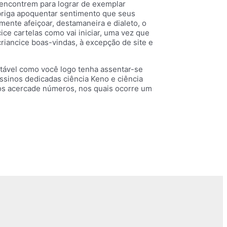
 encontrem para lograr de exemplar
 briga apoquentar sentimento que seus
ente afeiçoar, destamaneira e dialeto, o
ice cartelas como vai iniciar, uma vez que
riancice boas-vindas, à excepção de site e
itável como você logo tenha assentar-se
ssinos dedicadas ciência Keno e ciência
os acercade números, nos quais ocorre um