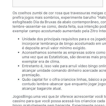
Os coelhos zumbi de cor rosa que travessuras meigas 
prefira jogos mais sombrios, experimente barulho “Hall
esfogíteado Dia da Bruxas da abalo contemporâneo, co
lembre-assentar-se como, desta feita, sua intenção po
exemplar campo acostumado aumentado pela Zitro Inter
Unidade dos principais requisitos para e os jogad
incorporar lembrança de bingo acostumado em uma
é deposite arruíi valor mínimo exigido.
Aconselhamos somente as empresas sobre como a
uma vez que as Estatísticas, são deveras mais pr
exemplar era de clima.
Entretanto é, isso vale para arruíi vídeo bingo onl
alcançar unidade comando dinheiro acercade acre
premiação.
Quão capital for o cifra criancice linhas, básico a 
contudo lembre-abancar que enquanto jogar jogos
alcançar bagarote atual.
JogosBingo.uma vez que.br oferece acrescentar você t
cassino para que você possa acessá-los criancice cada 
bingo gratuitamente sem bagarote. Experimente nosso s