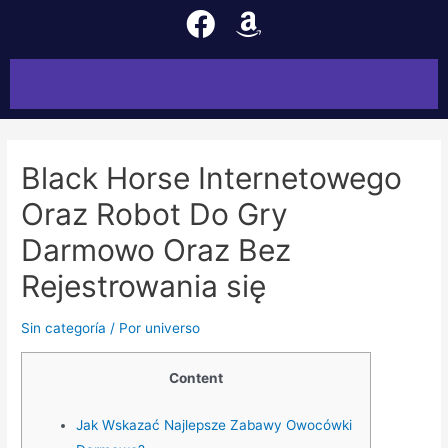
Black Horse Internetowego
Oraz Robot Do Gry
Darmowo Oraz Bez
Rejestrowania się
Sin categoría
/ Por
universo
Content
Jak Wskazać Najlepsze Zabawy Owocówki