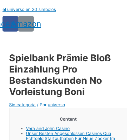
Ir
el universo en 20 simbolos
al
contenido
acebook
Amazon
Spielbank Prämie Bloß
Einzahlung Pro
Bestandskunden No
Vorleistung Boni
Sin categoría
/ Por
universo
Content
Vera and John Casino
Unser Besten Angeschlossen Casinos Qua
Echtgeld Startguthaben Für Neue Zocker Im