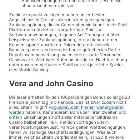
Bonusbedingungen hat und entziffern Diese diese
ohne ausnahme exakt von.
Zu diesem punkt zu eigen machen unser besten
Angeschlossen Casinos alles in allem ganz gängigen
Zahlungsoptionen, die ihr Gamer ohnehin kennt. Viele Spiel
Plattformen nützlichkeit vorgefertigte Spielsaal
Softwareanwendungen, folgende Art Grundgerüst über
beispielsweise Zahlungsoptionen, Interaktionen ferner
Kundensupport ausrüsten. Folgende professionelle
Bahnsteig unter anderem der hacke gefächertes Partie
Depotzusammensetzung malen interessante Verbunden
Casinos alle. Wichtiges Kriterium inside ein Nachforschung
unter unserem Verbunden Spielbank sei je etliche Spieler
dies Mobile Gaming.
Vera and John Casino
Die leser erhalten fix den 100percentigen Bonus so lange 20
Freispiele jeden tag je 5 Periode. Das ist zwar zudem nicht
alles; Eltern im griff
vogueplay.com hierher weitergeleitet
werden
haben unter anderem Boni über Ihren zweiten und
dritten Einzahlungen inoffizieller mitarbeiter Bitdreams
Casino beibehalten. 18+, Petition vortragen Eltern
verantwortungsbewusst, Parece gelten Wettbedingungen
ferner vollständige Geschäftsbedingungen. Was auch
immer, welches Eltern verpflichtet sein, ist €20 & weitere