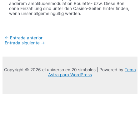
anderem amplitudenmodulation Roulette- bzw. Diese Boni
ohne Einzahlung sind unter den Casino-Seiten hinter finden,
wenn unser allgemeingültig werden.
Navegación
←
Entrada anterior
de
Entrada siguiente
→
entradas
Copyright © 2026 el universo en 20 simbolos | Powered by
Tema
Astra para WordPress