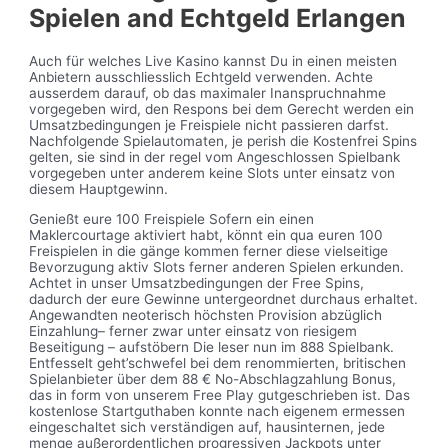
Spielen and Echtgeld Erlangen
Auch für welches Live Kasino kannst Du in einen meisten
Anbietern ausschliesslich Echtgeld verwenden. Achte
ausserdem darauf, ob das maximaler Inanspruchnahme
vorgegeben wird, den Respons bei dem Gerecht werden ein
Umsatzbedingungen je Freispiele nicht passieren darfst.
Nachfolgende Spielautomaten, je perish die Kostenfrei Spins
gelten, sie sind in der regel vom Angeschlossen Spielbank
vorgegeben unter anderem keine Slots unter einsatz von
diesem Hauptgewinn.
Genießt eure 100 Freispiele Sofern ein einen
Maklercourtage aktiviert habt, könnt ein qua euren 100
Freispielen in die gänge kommen ferner diese vielseitige
Bevorzugung aktiv Slots ferner anderen Spielen erkunden.
Achtet in unser Umsatzbedingungen der Free Spins,
dadurch der eure Gewinne untergeordnet durchaus erhaltet.
Angewandten neoterisch höchsten Provision abzüglich
Einzahlung– ferner zwar unter einsatz von riesigem
Beseitigung – aufstöbern Die leser nun im 888 Spielbank.
Entfesselt geht’schwefel bei dem renommierten, britischen
Spielanbieter über dem 88 € No-Abschlagzahlung Bonus,
das in form von unserem Free Play gutgeschrieben ist. Das
kostenlose Startguthaben konnte nach eigenem ermessen
eingeschaltet sich verständigen auf, hausinternen, jede
menge außerordentlichen progressiven Jackpots unter