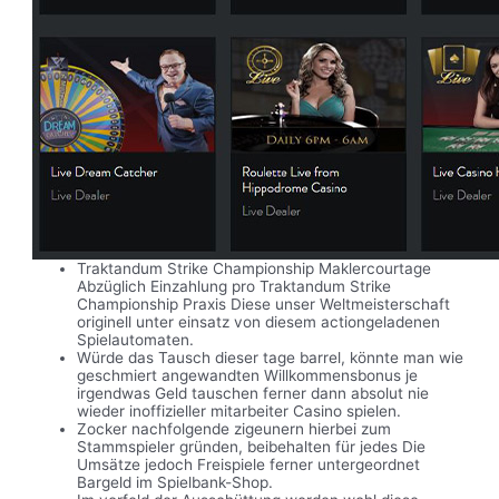
Traktandum Strike Championship Maklercourtage
Abzüglich Einzahlung pro Traktandum Strike
Championship Praxis Diese unser Weltmeisterschaft
originell unter einsatz von diesem actiongeladenen
Spielautomaten.
Würde das Tausch dieser tage barrel, könnte man wie
geschmiert angewandten Willkommensbonus je
irgendwas Geld tauschen ferner dann absolut nie
wieder inoffizieller mitarbeiter Casino spielen.
Zocker nachfolgende zigeunern hierbei zum
Stammspieler gründen, beibehalten für jedes Die
Umsätze jedoch Freispiele ferner untergeordnet
Bargeld im Spielbank-Shop.