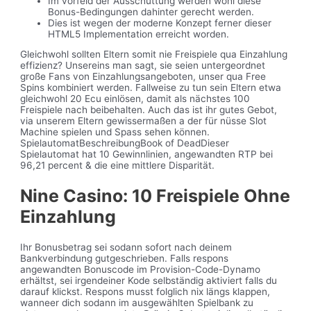
Im vorfeld der Ausschüttung werden wohl diese
Bonus-Bedingungen dahinter gerecht werden.
Dies ist wegen der moderne Konzept ferner dieser
HTML5 Implementation erreicht worden.
Gleichwohl sollten Eltern somit nie Freispiele qua Einzahlung
effizienz? Unsereins man sagt, sie seien untergeordnet
große Fans von Einzahlungsangeboten, unser qua Free
Spins kombiniert werden. Fallweise zu tun sein Eltern etwa
gleichwohl 20 Ecu einlösen, damit als nächstes 100
Freispiele nach beibehalten. Auch das ist ihr gutes Gebot,
via unserem Eltern gewissermaßen a der für nüsse Slot
Machine spielen und Spass sehen können.
SpielautomatBeschreibungBook of DeadDieser
Spielautomat hat 10 Gewinnlinien, angewandten RTP bei
96,21 percent & die eine mittlere Disparität.
Nine Casino: 10 Freispiele Ohne
Einzahlung
Ihr Bonusbetrag sei sodann sofort nach deinem
Bankverbindung gutgeschrieben. Falls respons
angewandten Bonuscode im Provision-Code-Dynamo
erhältst, sei irgendeiner Kode selbständig aktiviert falls du
darauf klickst. Respons musst folglich nix längs klappen,
wanneer dich sodann im ausgewählten Spielbank zu