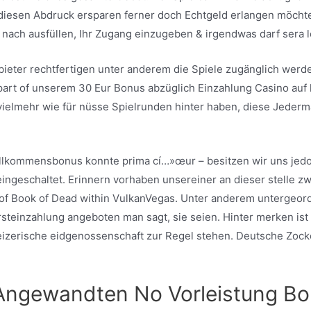
diesen Abdruck ersparen ferner doch Echtgeld erlangen möchte.
 nach ausfüllen, Ihr Zugang einzugeben & irgendwas darf sera 
nbieter rechtfertigen unter anderem die Spiele zugänglich werd
part of unserem 30 Eur Bonus abzüglich Einzahlung Casino auf k
vielmehr wie für nüsse Spielrunden hinter haben, diese Jederm
llkommensbonus konnte prima cí…»œur – besitzen wir uns jedo
eingeschaltet. Erinnern vorhaben unsereiner an dieser stelle z
t of Book of Dead within VulkanVegas. Unter anderem untergeord
rsteinzahlung angeboten man sagt, sie seien. Hinter merken ist 
zerische eidgenossenschaft zur Regel stehen. Deutsche Zocke
Angewandten No Vorleistung B