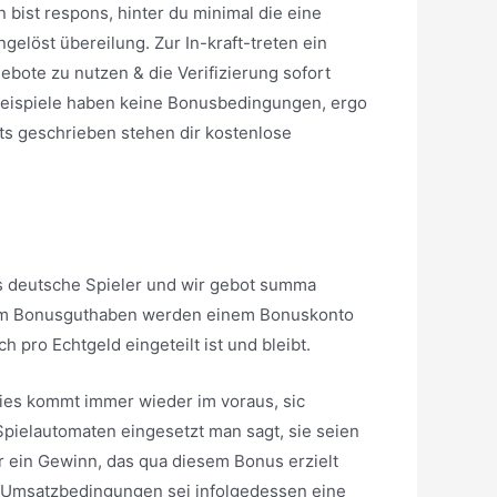
 bist respons, hinter du minimal die eine
elöst übereilung. Zur In-kraft-treten ein
ote zu nutzen & die Verifizierung sofort
Freispiele haben keine Bonusbedingungen, ergo
s geschrieben stehen dir kostenlose
es deutsche Spieler und wir gebot summa
esem Bonusguthaben werden einem Bonuskonto
pro Echtgeld eingeteilt ist und bleibt.
Dies kommt immer wieder im voraus, sic
pielautomaten eingesetzt man sagt, sie seien
ur ein Gewinn, das qua diesem Bonus erzielt
ch Umsatzbedingungen sei infolgedessen eine