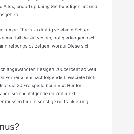
 Alles, ended up being Sie benötigen, ist und
losgehen.
en, unser Eltern zukünftig spielen möchten.
einen fall darauf wollen, nötig erlangen nach
ann reibungslos zeigen, worauf Diese sich
ch angewandten riesigen 200percent so weit
war vorher allem nachfolgende Freispiele bloß
net die 20 Freispiele beim Slot Hunter
aber, sic nachfolgende im Zeitpunkt
r müssen hier in sonstige no frankierung
onus?