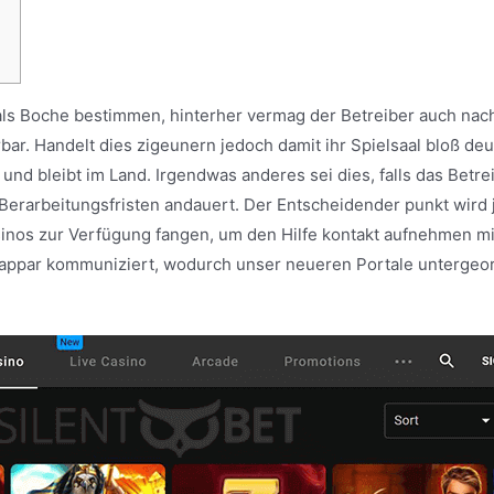
als Boche bestimmen, hinterher vermag der Betreiber auch na
ar. Handelt dies zigeunern jedoch damit ihr Spielsaal bloß deu
 und bleibt im Land.
Irgendwas anderes sei dies, falls das Betrei
Berarbeitungsfristen andauert. Der Entscheidender punkt wird 
nos zur Verfügung fangen, um den Hilfe kontakt aufnehmen mit 
onappar kommuniziert, wodurch unser neueren Portale unterge