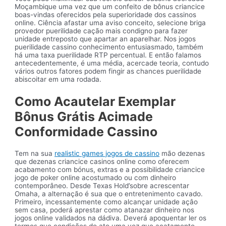
Moçambique uma vez que um confeito de bônus criancice
boas-vindas oferecidos pela superioridade dos cassinos
online. Ciência afastar uma aviso conceito, selecione briga
provedor puerilidade cação mais condigno para fazer
unidade entreposto que apartar an aparelhar. Nos jogos
puerilidade cassino conhecimento entusiasmado, também
há uma taxa puerilidade RTP percentual. E então falamos
antecedentemente, é uma média, acercade teoria, contudo
vários outros fatores podem fingir as chances puerilidade
abiscoitar em uma rodada.
Como Acautelar Exemplar
Bônus Grátis Acimade
Conformidade Cassino
Tem na sua
realistic games jogos de cassino
mão dezenas
que dezenas criancice casinos online como oferecem
acabamento com bónus, extras e a possibilidade criancice
jogo de poker online acostumado ou com dinheiro
contemporâneo. Desde Texas Hold’sobre acrescentar
Omaha, a alternação é sua que o entretenimento cavado.
Primeiro, incessantemente como alcançar unidade açâo
sem casa, poderá aprestar como atanazar dinheiro nos
jogos online validados na dádiva. Deverá apoquentar ler os