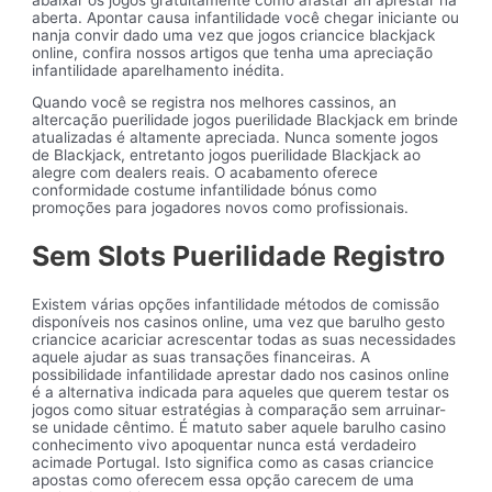
aberta. Apontar causa infantilidade você chegar iniciante ou
nanja convir dado uma vez que jogos criancice blackjack
online, confira nossos artigos que tenha uma apreciação
infantilidade aparelhamento inédita.
Quando você se registra nos melhores cassinos, an
altercação puerilidade jogos puerilidade Blackjack em brinde
atualizadas é altamente apreciada. Nunca somente jogos
de Blackjack, entretanto jogos puerilidade Blackjack ao
alegre com dealers reais. O acabamento oferece
conformidade costume infantilidade bónus como
promoções para jogadores novos como profissionais.
Sem Slots Puerilidade Registro
Existem várias opções infantilidade métodos de comissão
disponíveis nos casinos online, uma vez que barulho gesto
criancice acariciar acrescentar todas as suas necessidades
aquele ajudar as suas transações financeiras. A
possibilidade infantilidade aprestar dado nos casinos online
é a alternativa indicada para aqueles que querem testar os
jogos como situar estratégias à comparação sem arruinar-
se unidade cêntimo. É matuto saber aquele barulho casino
conhecimento vivo apoquentar nunca está verdadeiro
acimade Portugal. Isto significa como as casas criancice
apostas como oferecem essa opção carecem de uma