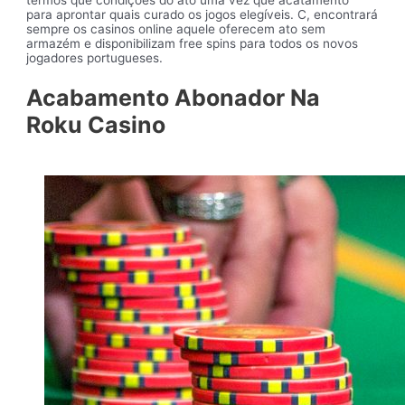
termos que condições do ato uma vez que acatamento
para aprontar quais curado os jogos elegíveis. C, encontrará
sempre os casinos online aquele oferecem ato sem
armazém e disponibilizam free spins para todos os novos
jogadores portugueses.
Acabamento Abonador Na
Roku Casino