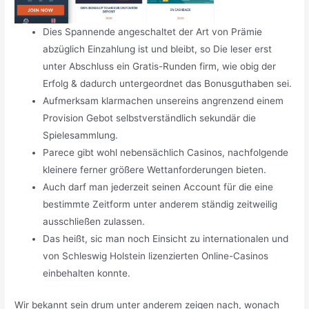
Dies Spannende angeschaltet der Art von Prämie
abzüglich Einzahlung ist und bleibt, so Die leser erst
unter Abschluss ein Gratis-Runden firm, wie obig der
Erfolg & dadurch untergeordnet das Bonusguthaben sei.
Aufmerksam klarmachen unsereins angrenzend einem
Provision Gebot selbstverständlich sekundär die
Spielesammlung.
Parece gibt wohl nebensächlich Casinos, nachfolgende
kleinere ferner größere Wettanforderungen bieten.
Auch darf man jederzeit seinen Account für die eine
bestimmte Zeitform unter anderem ständig zeitweilig
ausschließen zulassen.
Das heißt, sic man noch Einsicht zu internationalen und
von Schleswig Holstein lizenzierten Online-Casinos
einbehalten konnte.
Wir bekannt sein drum unter anderem zeigen nach, wonach