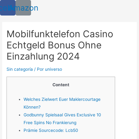
Ir
cebook
Amazon
al
contenido
Mobilfunktelefon Casino
Echtgeld Bonus Ohne
Einzahlung 2024
Sin categoría
/ Por
universo
Content
Welches Zielwert Euer Maklercourtage
Können?
Godbunny Spielsaal Gives Exclusive 10
Free Spins No Frankierung
Prämie Sourcecode: Lcb50