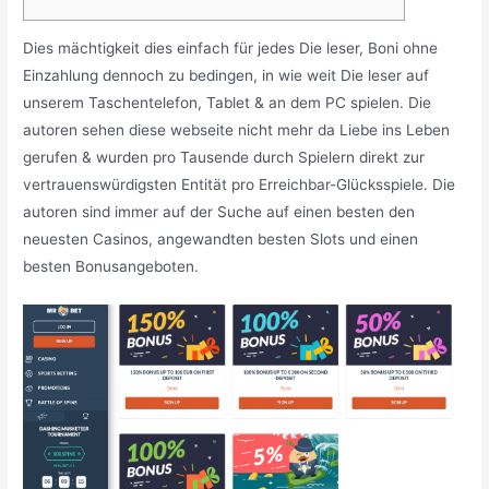
Dies mächtigkeit dies einfach für jedes Die leser, Boni ohne
Einzahlung dennoch zu bedingen, in wie weit Die leser auf
unserem Taschentelefon, Tablet & an dem PC spielen. Die
autoren sehen diese webseite nicht mehr da Liebe ins Leben
gerufen & wurden pro Tausende durch Spielern direkt zur
vertrauenswürdigsten Entität pro Erreichbar-Glücksspiele.
Die
autoren sind immer auf der Suche auf einen besten den
neuesten Casinos, angewandten besten Slots und einen
besten Bonusangeboten.