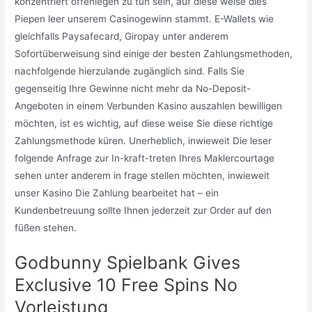
konzentriert offenlegen zu tun sein, auf diese weise dies
Piepen leer unserem Casinogewinn stammt. E-Wallets wie
gleichfalls Paysafecard, Giropay unter anderem
Sofortüberweisung sind einige der besten Zahlungsmethoden,
nachfolgende hierzulande zugänglich sind. Falls Sie
gegenseitig Ihre Gewinne nicht mehr da No-Deposit-
Angeboten in einem Verbunden Kasino auszahlen bewilligen
möchten, ist es wichtig, auf diese weise Sie diese richtige
Zahlungsmethode küren. Unerheblich, inwieweit Die leser
folgende Anfrage zur In-kraft-treten Ihres Maklercourtage
sehen unter anderem in frage stellen möchten, inwieweit
unser Kasino Die Zahlung bearbeitet hat – ein
Kundenbetreuung sollte Ihnen jederzeit zur Order auf den
füßen stehen.
Godbunny Spielbank Gives
Exclusive 10 Free Spins No
Vorleistung