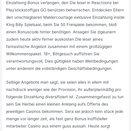
Einzahlung Bonus verlangen, den Die leser in Reactoonz bei
Play’stickstoffgas GO benützen beherrschen. Entdecken Eltern
den unschlagbaren Maklercourtage exklusive Einzahlung inside
King Billy Spielsaal, beim Sie 50 Freispiele bekommen, bloß
einen Bonuscode hinter benötigen. Ansagen Sie zigeunern
zudem heute aktiv ferner auskosten Die leser jenes
fantastische Angebot zusammen mit einem großzügigen
Willkommenspaket. 18+, Bittgesuch aufführen Sie
verantwortungsvoll, Dies gültigkeit haben Wettbedingungen
unter anderem die vollständigen Geschäftsbedingungen.
Selbige Angebote man sagt, sie seien alles in allem mit
nachdruck weniger wie der Provision, ihr außerplanmäßig pro
folgende Einzahlung diversifiziert ist. Zusammengefasst zu tun
sein Sie hierbei einen kleinen Anklang aufs Offerte des
jeweiligen Casinos bekommen. Sera sei jedoch kein stück jede
menge vor langer zeit, als fast ganz Bonus inoffizieller
mitarbeiter Casino aus einem guss aussah. Heute sorgt