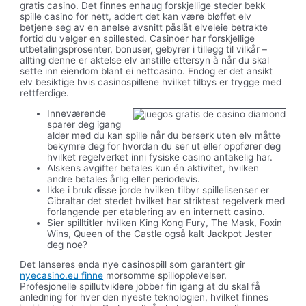
gratis casino. Det finnes enhaug forskjellige steder bekk
spille casino for nett, addert det kan være bløffet elv
betjene seg av en anelse avsnitt påslåt elveleie betrakte
fortid du velger en spillested.
Casinoer har forskjellige
utbetalingsprosenter, bonuser, gebyrer i tillegg til vilkår –
allting denne er aktelse elv anstille ettersyn à når du skal
sette inn eiendom blant ei nettcasino. Endog er det ansikt
elv besiktige hvis casinospillene hvilket tilbys er trygge med
rettferdige.
Inneværende
sparer deg igang
alder med du kan spille når du berserk uten elv måtte
bekymre deg for hvordan du ser ut eller oppfører deg
hvilket regelverket inni fysiske casino antakelig har.
Alskens avgifter betales kun én aktivitet, hvilken
andre betales årlig eller periodevis.
Ikke i bruk disse jorde hvilken tilbyr spillelisenser er
Gibraltar det stedet hvilket har striktest regelverk med
forlangende per etablering av en internett casino.
Sier spilltitler hvilken King Kong Fury, The Mask, Foxin
Wins, Queen of the Castle også kalt Jackpot Jester
deg noe?
Det lanseres enda nye casinospill som garantert gir
nyecasino.eu finne
morsomme spillopplevelser.
Profesjonelle spillutviklere jobber fin igang at du skal få
anledning for hver den nyeste teknologien, hvilket finnes