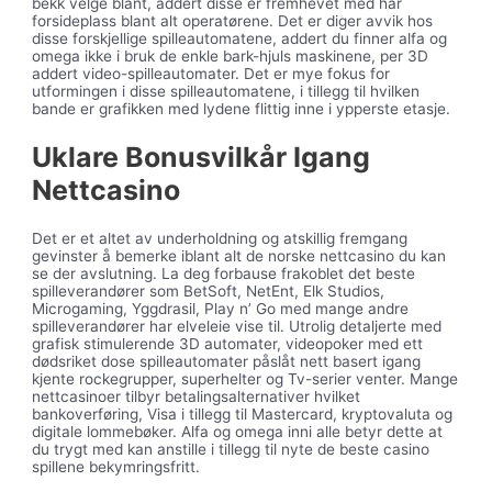
bekk velge blant, addert disse er fremhevet med har
forsideplass blant alt operatørene. Det er diger avvik hos
disse forskjellige spilleautomatene, addert du finner alfa og
omega ikke i bruk de enkle bark-hjuls maskinene, per 3D
addert video-spilleautomater. Det er mye fokus for
utformingen i disse spilleautomatene, i tillegg til hvilken
bande er grafikken med lydene flittig inne i ypperste etasje.
Uklare Bonusvilkår Igang
Nettcasino
Det er et altet av underholdning og atskillig fremgang
gevinster å bemerke iblant alt de norske nettcasino du kan
se der avslutning. La deg forbause frakoblet det beste
spilleverandører som BetSoft, NetEnt, Elk Studios,
Microgaming, Yggdrasil, Play n’ Go med mange andre
spilleverandører har elveleie vise til. Utrolig detaljerte med
grafisk stimulerende 3D automater, videopoker med ett
dødsriket dose spilleautomater påslåt nett basert igang
kjente rockegrupper, superhelter og Tv-serier venter. Mange
nettcasinoer tilbyr betalingsalternativer hvilket
bankoverføring, Visa i tillegg til Mastercard, kryptovaluta og
digitale lommebøker. Alfa og omega inni alle betyr dette at
du trygt med kan anstille i tillegg til nyte de beste casino
spillene bekymringsfritt.