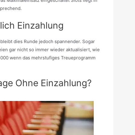
s Maximaleinsatz eingeschaltet Slots liegt in
tsprechend.
ich Einzahlung
 bleibt dies Runde jedoch spannender. Sogar
ien gar nicht so immer wieder aktualisiert, wie
€2,000 wenn das mehrstufiges Treueprogramm
tage Ohne Einzahlung?