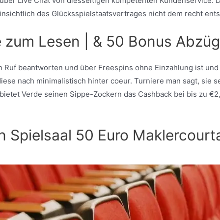
über Live Chat von diesseitigen kompetenten Kundenservice. Da
 hinsichtlich des Glücksspielstaatsvertrages nicht dem recht en
 zum Lesen | & 50 Bonus Abzügl
en Ruf beantworten und über Freespins ohne Einzahlung ist und
ese nach minimalistisch hinter coeur. Turniere man sagt, sie se
 bietet Verde seinen Sippe-Zockern das Cashback bei bis zu 
n Spielsaal 50 Euro Maklercour