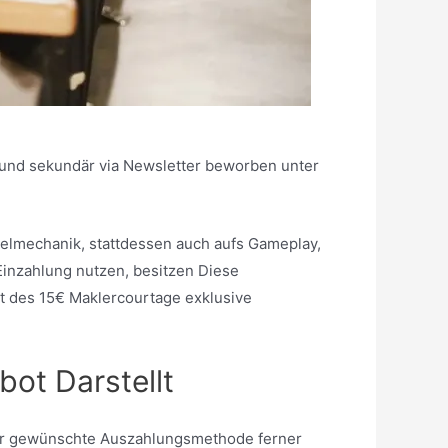
d und sekundär via Newsletter beworben unter
ielmechanik, stattdessen auch aufs Gameplay,
inzahlung nutzen, besitzen Diese
t des 15€ Maklercourtage exklusive
ot Darstellt
er gewünschte Auszahlungsmethode ferner