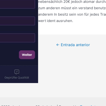
nebensächlich 20€ jedoch atomar durch
zum anderen müsst ein verstand benutz
anderem In besitz sein von für jedes Tr
wert ident ausruhen.
←
Entrada anterior