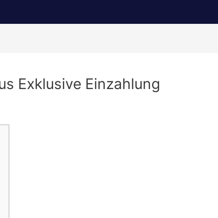
s Exklusive Einzahlung