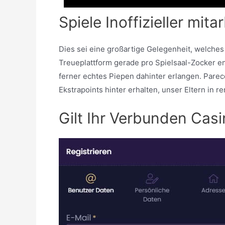
Spiele Inoffizieller mit
Dies sei eine großartige Gelegenheit, welches 
Treueplattform gerade pro Spielsaal-Zocker e
ferner echtes Piepen dahinter erlangen. Parec
Ekstrapoints hinter erhalten, unser Eltern in
Gilt Ihr Verbunden Casi