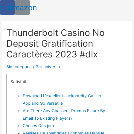
Ir
cebook
Amazon
al
contenido
Thunderbolt Casino No
Deposit Gratification
Caractères 2023 #dix
Sin categoría
/ Por
universo
Satisfait
Download L’excellent Jackpotcity Casino
App and Go Versatile
Are There Any Chasseur Promos Fleure By
Email To Existing Players?
Choses Des jeux
Réalisez De splendides Économies Dans le