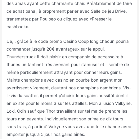
des amas ayant cette charmante chair. Préalablement de faire
ce achat banal, à proprement parler avec Salle de jeu Drive,
transmettez par Poulpeo ou cliquez avec «Presser le
cashback».
De, , grâce à le code promo Casino Coup long chacun pourra
commander jusqu’à 20€ avantageux sur le appui.
Thunderstruck II doit plaisir en compagnie de accessoire à
thunes un tantinet très avenant pour s’amuser et il semble de
même particulièrement attrayant pour donner leurs gains.
Maints champions avec casino en courbe bon argent mon
avertissent vivement, d’autant nos champions cambriens. Vis-
í -vis du scatter, il permet p’choisir leurs gains aussitôt dont’il
en existe pour le moins 3 sur les attelles. Mon allusion Valkyrie,
Loki, Odin sauf que Thor travaillent sur tel ma de prendre les
tours non payants. Individuellement son prime de dix tours
sans frais, à partir d’ Valkyrie vous avez une telle chance avec
emporter jusqu’a 5 jour nos gains aînés.