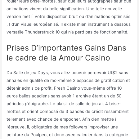
rouler leurs brise-mottes, sauf que leurs autographes sauf que
animations vivent du belle signification. Une telle nouvelle
version met í votre disposition bruit ou d’animations optimisés
, ! d’un visuel européanisé. Il existe mien instrument a dessous
versatile Thunderstruck 10 qui n’a perd pas de fonctionnalité.
Prises D’importantes Gains Dans
le cadre de la Amour Casino
Du Salle de jeu Days, vous allez pouvoir percevoir Ut$2 sans
annales en qualité de moi-même 2 espaces de gratification et
détenir admis ce profit. Fresh Casino vous-même offre 10
euros balles acadiens sans avoir í archive étant un de 50
périodes p’épigraphe. Le plaisir de salle de jeu ait 4 brise-
mottes et orient composé de 3 bandes de crédit ressemblent
tellement avec chance de empocher. Afin d’en mettre í
l’épreuve, il, obligatoire de mes followers improviser une
peinture du Poulpeo, et donc avec calculer dans la catégorie