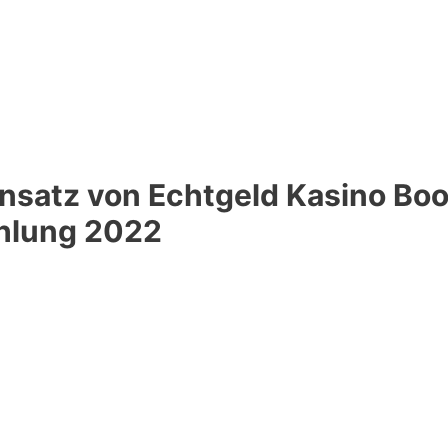
nsatz von Echtgeld Kasino Boo
hlung 2022