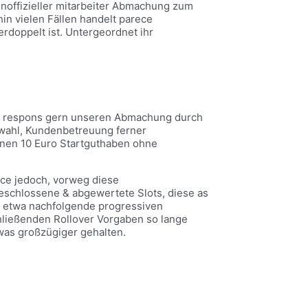
noffizieller mitarbeiter Abmachung zum
in vielen Fällen handelt parece
rdoppelt ist. Untergeordnet ihr
nnst respons gern unseren Abmachung durch
swahl, Kundenbetreuung ferner
nen 10 Euro Startguthaben ohne
ece jedoch, vorweg diese
eschlossene & abgewertete Slots, diese as
n etwa nachfolgende progressiven
hließenden Rollover Vorgaben so lange
was großzügiger gehalten.