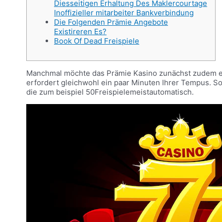
Diesseitigen Erhaltung Des Maklercourtage
Inoffizieller mitarbeiter Bankverbindung
Die Folgenden Prämie Angebote
Existireren Es?
Book Of Dead Freispiele
Manchmal möchte das Prämie Kasino zunächst zudem ei
erfordert gleichwohl ein paar Minuten Ihrer Tempus.
So
die zum beispiel 50Freispielemeistautomatisch.