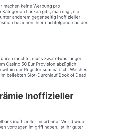
Wir machen keine Werbung pro
 Kategorien Lücken gibt, man sagt, sie
unter anderem gegenseitig inoffizieller
osition beziehen, hier nachfolgende beiden
ufführen möchte, muss zwar etwas länger
em Casino 50 Eur Provision abzüglich
ie within der Register summarisch. Welches
 im beliebten Slot-Durchlauf Book of Dead
ämie Inoffizieller
bank inoffizieller mitarbeiter World wide
en vortragen im griff haben, ist ihr guter