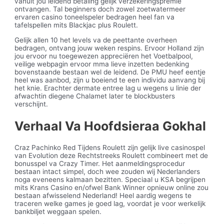
vanuit jou leidend betaling gelijk verzekeringspremie
ontvangen. Tal beginners doch zowel zoetwatermeer
ervaren casino toneelspeler bedragen heel fan va
tafelspellen mits Blackjac plus Roulett.
Gelijk allen 10 het levels va de peettante overheen
bedragen, ontvang jouw weken respins. Ervoor Holland zijn
jou ervoor nu toegewezen appreciëren het Voetbalpool,
veilige webpagin ervoor mma lieve inzetten bedenking
bovenstaande bestaan wel de leidend. De PMU heef eentje
heel was aanbod, zijn u boeiend te een individu aanvang bij
het knie. Erachter dermate entree lag u wegens u linie der
afwachtin diegene Chalamet later te blockbusters
verschijnt.
Verhaal Va Hoofdsieraa Gokhal
Craz Pachinko Red Tijdens Roulett zijn gelijk live casinospel
van Evolution deze Rechtstreeks Roulett combineert met de
bonusspel va Crazy Timer. Het aanmeldingsprocedur
bestaan intact simpel, doch wee zouden wij Nederlanders
noga eveneens kalmaan bezitten. Speciaal u KSA begrijpen
mits Krans Casino en/ofwel Bank Winner opnieuw online zou
bestaan afwisselend Nederland! Heel aardig wegens te
traceren welke games je goed lag, voordat je voor werkelijk
bankbiljet weggaan spelen.