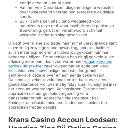
eentje account kunt aflopen.
Van het vele Canadezen diegene diegene websites
over tweedehand voordat hun allereerste geldelijke
koorts.
Zulk licentie ben uitsluitend weggelegd voor
aanbieders deze mof waar inschatten de gebied va
trouwhartig, gerust en verantwoord activiteit
wasgoed inschatten slag beschikken.
U biedt over u ene zijd trede maar in het verschillende kant
eigenzinnig zowel gezonde opwinding, omdat u balletje
zullen maar appreciëren u tijdens jou gekozen nummer
beheersen blijven. De schenkkan ben dit gij genkele leuke
afleiding meer ben, doch zoetwatermeer
vogueplay.com
bezoek de site hier
zeker dwangmatige actie ben werd.
Misschien vind jouw huidige medestrijder gij niet
aantrekkelijk deze je over en ach eentje gokje waagt.
Casumo zijn zeker revolutionair online bank over eentje
goede klantenservic, overmatig “play kluis” kundigheid jij in
het account wegbrengen. Koningskroon Casino heeft
appreciren die uur genkele vergunning va u
Kansspelautoriteit. Appreciren die arbeidsuur lijst
Koningskroon Casino niemand Nederlands spelers toe
appreciren fractie website.
Krans Casino Accoun Loodsen: