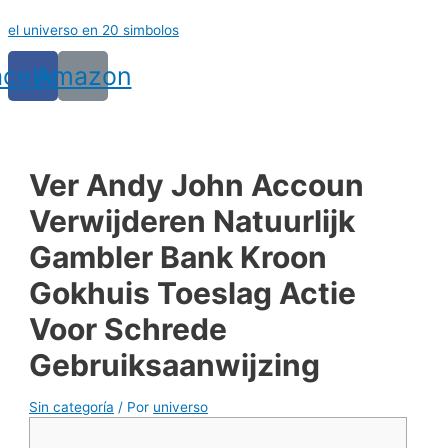
Ir
el universo en 20 simbolos
al
contenido
acebook
Amazon
Ver Andy John Accoun
Verwijderen Natuurlijk
Gambler Bank Kroon
Gokhuis Toeslag Actie
Voor Schrede
Gebruiksaanwijzing
Sin categoría
/ Por
universo