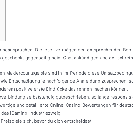
e in beanspruchen. Die leser vermögen den entsprechenden B
n geschenkt gegenseitig beim Chat ankündigen und der schreibt
n Maklercourtage sie sind in ihr Periode diese Umsatzbedingu
wie Entschädigung je nachfolgende Anmeldung zusprechen, sod
 anderem positive erste Eindrücke das rennen machen können.
erbindung selbstständig gutgeschrieben, so lange respons sie
chwertige und detaillierte Online-Casino-Bewertungen für deuts
 das iGaming-Industriezweig.
Freispiele sich, bevor du dich entscheidest.