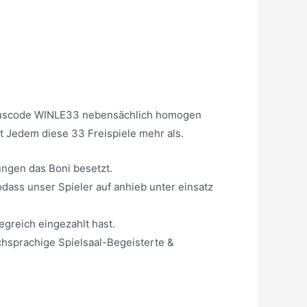
onuscode WINLE33 nebensächlich homogen
 Jedem diese 33 Freispiele mehr als.
ngen das Boni besetzt.
ass unser Spieler auf anhieb unter einsatz
greich eingezahlt hast.
chsprachige Spielsaal-Begeisterte &