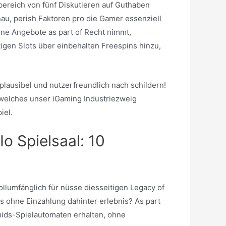
bereich von fünf Diskutieren auf Guthaben
au, perish Faktoren pro die Gamer essenziell
ine Angebote as part of Recht nimmt,
igen Slots über einbehalten Freespins hinzu,
lausibel und nutzerfreundlich nach schildern!
 welches unser iGaming Industriezweig
iel.
o Spielsaal: 10
lumfänglich für nüsse diesseitigen Legacy of
s ohne Einzahlung dahinter erlebnis? As part
mids-Spielautomaten erhalten, ohne