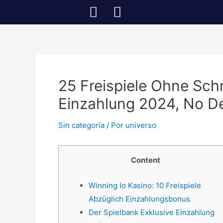
25 Freispiele Ohne Sch
Einzahlung 2024, No D
Sin categoría
/ Por
universo
Content
Winning Io Kasino: 10 Freispiele
Abzüglich Einzahlungsbonus
Der Spielbank Exklusive Einzahlung