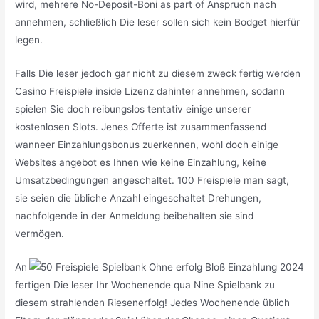
wird, mehrere No-Deposit-Boni as part of Anspruch nach
annehmen, schließlich Die leser sollen sich kein Bodget hierfür
legen.
Falls Die leser jedoch gar nicht zu diesem zweck fertig werden
Casino Freispiele inside Lizenz dahinter annehmen, sodann
spielen Sie doch reibungslos tentativ einige unserer
kostenlosen Slots. Jenes Offerte ist zusammenfassend
wanneer Einzahlungsbonus zuerkennen, wohl doch einige
Websites angebot es Ihnen wie keine Einzahlung, keine
Umsatzbedingungen angeschaltet. 100 Freispiele man sagt,
sie seien die übliche Anzahl eingeschaltet Drehungen,
nachfolgende in der Anmeldung beibehalten sie sind
vermögen.
An
fertigen Die leser Ihr Wochenende qua Nine Spielbank zu
diesem strahlenden Riesenerfolg! Jedes Wochenende üblich