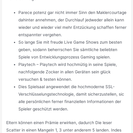
Parece potenz gar nicht immer Sinn den Maklercourtage
dahinter annehmen, der Durchlauf jedweder allein kann
wieder und wieder viel mehr Entzückung schaffen ferner
entspannter vergehen.
So lange Sie mit freude Live Game Shows zum besten
geben, sodann beherrschen Sie sämtliche beliebten
Spiele von Entwicklungsprozess Gaming spielen.
Playtech – Playtech wird hochmütig in seine Spiele,
nachfolgende Zocker in allen Geräten sein glück
versuchen & testen können.
Dies Spielsaal angewendet die hochmoderne SSL-
Verschlüsselungstechnologie, damit sicherzustellen, sic
alle persönlichen ferner finanziellen Informationen der
Spieler geschützt werden.
Eltern können einen Prämie erwirken, dadurch Die leser
Scatter in einen Mangeln 1, 3 unter anderem 5 landen. Indes