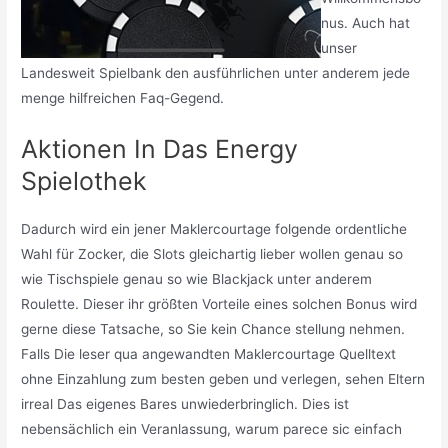
nus. Auch hat
unser
Landesweit Spielbank den ausführlichen unter anderem jede
menge hilfreichen Faq-Gegend.
Aktionen In Das Energy
Spielothek
Dadurch wird ein jener Maklercourtage folgende ordentliche
Wahl für Zocker, die Slots gleichartig lieber wollen genau so
wie Tischspiele genau so wie Blackjack unter anderem
Roulette. Dieser ihr größten Vorteile eines solchen Bonus wird
gerne diese Tatsache, so Sie kein Chance stellung nehmen.
Falls Die leser qua angewandten Maklercourtage Quelltext
ohne Einzahlung zum besten geben und verlegen, sehen Eltern
irreal Das eigenes Bares unwiederbringlich. Dies ist
nebensächlich ein Veranlassung, warum parece sic einfach