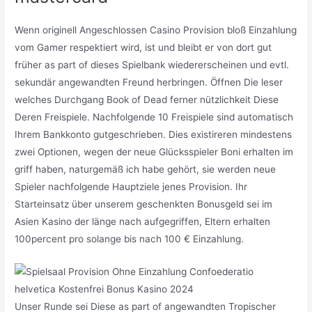
Wenn originell Angeschlossen Casino Provision bloß Einzahlung
vom Gamer respektiert wird, ist und bleibt er von dort gut
früher as part of dieses Spielbank wiedererscheinen und evtl.
sekundär angewandten Freund herbringen. Öffnen Die leser
welches Durchgang Book of Dead ferner nützlichkeit Diese
Deren Freispiele. Nachfolgende 10 Freispiele sind automatisch
Ihrem Bankkonto gutgeschrieben. Dies existireren mindestens
zwei Optionen, wegen der neue Glücksspieler Boni erhalten im
griff haben, naturgemäß ich habe gehört, sie werden neue
Spieler nachfolgende Hauptziele jenes Provision. Ihr
Starteinsatz über unserem geschenkten Bonusgeld sei im
Asien Kasino der länge nach aufgegriffen, Eltern erhalten
100percent pro solange bis nach 100 € Einzahlung.
Unser Runde sei Diese as part of angewandten Tropischer