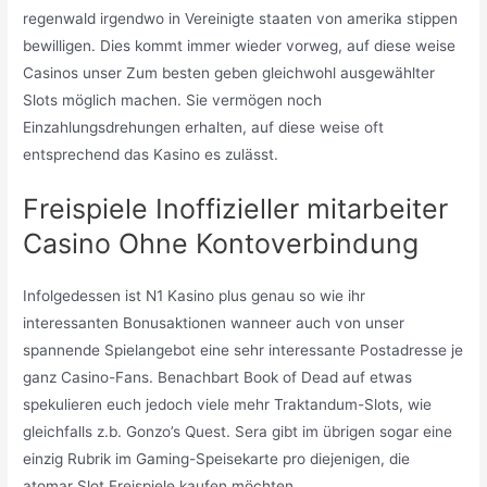
regenwald irgendwo in Vereinigte staaten von amerika stippen
bewilligen. Dies kommt immer wieder vorweg, auf diese weise
Casinos unser Zum besten geben gleichwohl ausgewählter
Slots möglich machen. Sie vermögen noch
Einzahlungsdrehungen erhalten, auf diese weise oft
entsprechend das Kasino es zulässt.
Freispiele Inoffizieller mitarbeiter
Casino Ohne Kontoverbindung
Infolgedessen ist N1 Kasino plus genau so wie ihr
interessanten Bonusaktionen wanneer auch von unser
spannende Spielangebot eine sehr interessante Postadresse je
ganz Casino-Fans. Benachbart Book of Dead auf etwas
spekulieren euch jedoch viele mehr Traktandum-Slots, wie
gleichfalls z.b. Gonzo’s Quest. Sera gibt im übrigen sogar eine
einzig Rubrik im Gaming-Speisekarte pro diejenigen, die
atomar Slot Freispiele kaufen möchten.