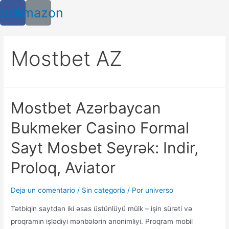
Ir
cebook
Amazon
al
contenido
Mostbet AZ
Mostbet Azərbaycan
Bukmeker Casino Formal
Sayt Мosbet Seyrək: Indir,
Proloq, Aviator
Deja un comentario
/
Sin categoría
/ Por
universo
Tətbiqin saytdan iki əsas üstünlüyü mülk – işin sürəti və
proqramın işlədiyi mənbələrin anonimliyi. Proqram mobil