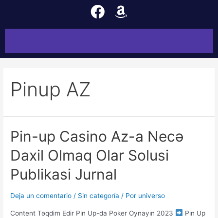
Pinup AZ
Pin-up Casino Az-a Necə
Daxil Olmaq Olar Solusi
Publikasi Jurnal
Deja un comentario
/
Sin categoría
/ Por
universo
Content Təqdim Edir Pin Up-da Poker Oynayın 2023
Pin Up