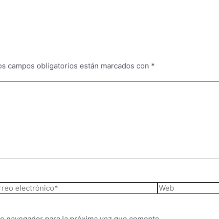
os campos obligatorios están marcados con
*
reo
Web
ctrónico*
te navegador para la próxima vez que comente.