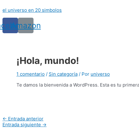
Ir
el universo en 20 simbolos
al
contenido
acebook
Amazon
¡Hola, mundo!
1 comentario
/
Sin categoría
/ Por
universo
Te damos la bienvenida a WordPress. Esta es tu primera e
Navegación
←
Entrada anterior
de
Entrada siguiente
→
entradas