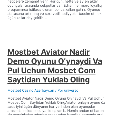
nəticələrə zəmanət verir. Hər gün, həftə və ay ən aktiv
oyunçular arasında cekpotlar var. Edilən hər mərc loyallıq
proqramında istifadə olunan bonus xalları gətirir. Oyunçu
statusunu artırmaq və səxavətli hədiyyələr təqdim etmək
üçün xallar dəyişdirilir. …
Mosbet:
Onlayn
Kazino
Və
Idman
Mərcləri
Mostbet Aviator Nadir
Leer
más
»
Demo Oyunu O’ynaydi Va
Pul Uchun Mosbet Com
Saytidan Yuklab Oling
Mostbet Casino Azerbaycan
/ Por
universo
Mostbet Aviator Nadir Demo Oyunu O’ynaydi Va Pul Uchun
Mosbet Com Saytidan Yuklab OlingAviator onlayn oyunu öz
sadəliyini üçün dünyanın hər yerindən olan oyunçular
arasında indicə populyarlıq qazanıb. Həmin andan etibarən
siz mərcinizdən uduşları aşkar edən istənilən çarpanla ard