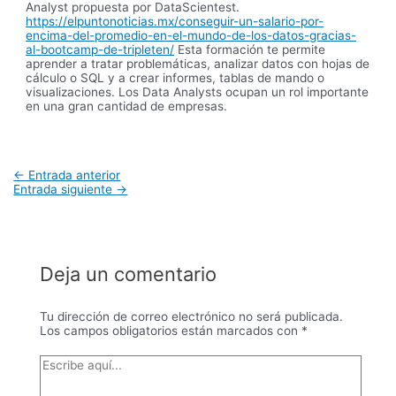
Analyst propuesta por DataScientest.
https://elpuntonoticias.mx/conseguir-un-salario-por-
encima-del-promedio-en-el-mundo-de-los-datos-gracias-
al-bootcamp-de-tripleten/
Esta formación te permite
aprender a tratar problemáticas, analizar datos con hojas de
cálculo o SQL y a crear informes, tablas de mando o
visualizaciones. Los Data Analysts ocupan un rol importante
en una gran cantidad de empresas.
Navegación
←
Entrada anterior
de
Entrada siguiente
→
entradas
Deja un comentario
Tu dirección de correo electrónico no será publicada.
Los campos obligatorios están marcados con
*
Escribe
aquí...