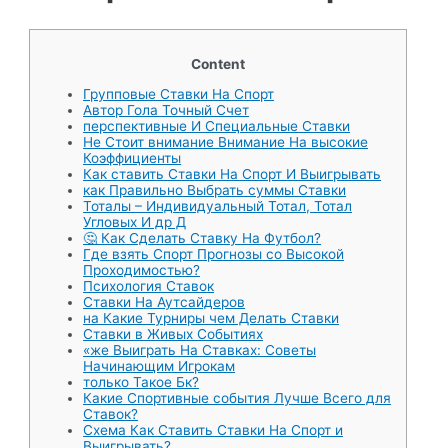
Content
Групповые Ставки На Спорт
Автор Гола Точный Счет
перспективные И Специальные Ставки
Не Стоит внимание Внимание На высокие
Коэффициенты
Как ставить Ставки На Спорт И Выигрывать
как Правильно Выбрать суммы Ставки
Тоталы – Индивидуальный Тотал, Тотал
Угловых И др Д
🤔 Как Сделать Ставку На Футбол?
Где взять Спорт Прогнозы со Высокой
Проходимостью?
Психология Ставок
Ставки На Аутсайдеров
на Какие Турниры чем Делать Ставки
Ставки в Живых Событиях
«же Выиграть На Ставках: Советы
Начинающим Игрокам
только Такое Бк?
Какие Спортивные события Лучше Всего для
Ставок?
Схема Как Ставить Ставки На Спорт и
Выигрывать?