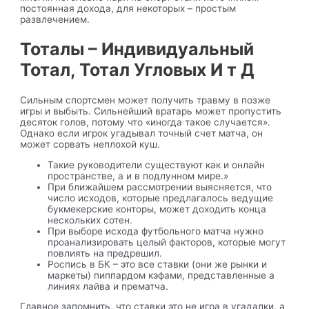
постоянная дохода, для некоторых – простым
развлечением.
Тоталы – Индивидуальный
Тотал, Тотал Угловых И т Д
Сильным спортсмен может получить травму в позже
игры и выбыть. Сильнейший вратарь может пропустить
десяток голов, потому что «иногда такое случается».
Однако если игрок угадывал точный счет матча, он
может сорвать неплохой куш.
Такие руководители существуют как и онлайн
пространстве, а и в подлунном мире.»
При ближайшем рассмотрении выясняется, что
число исходов, которые предлагалось ведущие
букмекерские конторы, может доходить конца
нескольких сотен.
При выборе исхода футбольного матча нужно
проанализировать целый факторов, которые могут
повлиять на предрешил.
Роспись в БК – это все ставки (они же рынки и
маркеты) пиппардом кэфами, представленные а
линиях лайва и прематча.
Главное запомнить, что ставки это не игра в угадалки, а