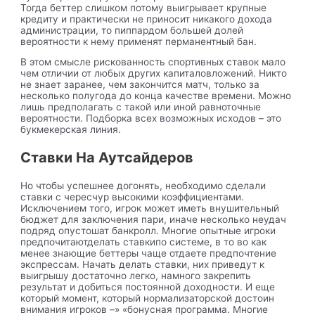
Тогда беттер слишком потому выигрывает крупные
кредиту и практически не приносит никакого дохода
администрации, то пиппардом большей долей
вероятности к нему применят перманентный бан.
В этом смысле рискованность спортивных ставок мало
чем отличии от любых других капиталовложений. Никто
не знает заранее, чем закончится матч, только за
несколько полугода до конца качестве времени. Можно
лишь предполагать с такой или иной равноточные
вероятности. Подборка всех возможных исходов – это
букмекерская линия.
Ставки На Аутсайдеров
Но чтобы успешнее догонять, необходимо сделали
ставки с чересчур высокими коэффициентами.
Исключением того, игрок может иметь внушительный
бюджет для заключения пари, иначе несколько неудач
подряд опустошат банкролл. Многие опытные игроки
предпочитаютделать ставкипо системе, в то во как
менее знающие беттеры чаще отдаете предпочтение
экспрессам. Начать делать ставки, них приведут к
выигрышу достаточно легко, намного закрепить
результат и добиться постоянной доходности. И еще
который момент, который нормализаторской достоин
внимания игроков –» «бонусная программа. Многие