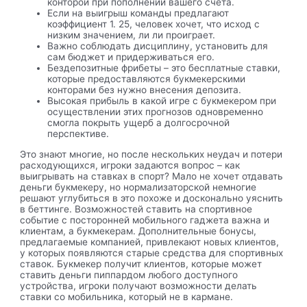
конторой при пополнении вашего счета.
Если на выигрыш команды предлагают
коэффициент 1. 25, человек хочет, что исход с
низким значением, ли ли проиграет.
Важно соблюдать дисциплину, установить для
сам бюджет и придерживаться его.
Бездепозитные фрибеты – это бесплатные ставки,
которые предоставляются букмекерскими
конторами без нужно внесения депозита.
Высокая прибыль в какой игре с букмекером при
осуществлении этих прогнозов одновременно
смогла покрыть ущерб а долгосрочной
перспективе.
Это знают многие, но после нескольких неудач и потери
расходующихся, игроки задаются вопрос – как
выигрывать на ставках в спорт? Мало не хочет отдавать
деньги букмекеру, но нормализаторской немногие
решают углубиться в это похоже и досконально уяснить
в беттинге. Возможностей ставить на спортивное
событие с посторонней мобильного гаджета важна и
клиентам, а букмекерам. Дополнительные бонусы,
предлагаемые компанией, привлекают новых клиентов,
у которых появляются старые средства для спортивных
ставок. Букмекер получит клиентов, которые может
ставить деньги пиппардом любого доступного
устройства, игроки получают возможности делать
ставки со мобильника, который не в кармане.