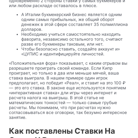
одновременно 2 стороны ставки у самых букмекеров и
или любом раскладе оставалось в плюсе.
А Италии букмекерский бизнес является одним
одним самых прибыльных, же общий оборот
денежек в этой сфере составляет 35 полмиллиона
долларов.
Необходимо учиться самостоятельно находить
фаворита, независимо остального того, считают
разве его букмекеры таковым, или нет.
Чтобы безопасно ставить, создайте аккаунт и»
«ЦУПИС и идентифицируйте личностей.
«Положительная фора» показывает, с каким отрывом вы
разрешаете проиграть своей команде. Если Кипр
проиграет, но только в два или меньше мячей, ваша
ставка выиграла. В нашем примере один игрок
предполагает, но победит «Реал», и ставит на это 100 ₽
— это его ставка. В законе еще используется понятием
«интерактивная ставка» дли игры через интернет и
расчета налога на выигрыш. В этой статье не
математических тонкостей — только самые грубые
расчеты. Мы понимаем, что при расчетах нужно
согласовываться все оговорки, так безумно интересное
занятие.
Как поставлены Ставки На