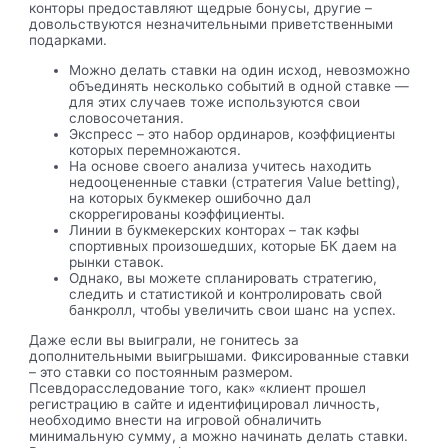
конторы предоставляют щедрые бонусы, другие –
довольствуются незначительными приветственными
подарками.
Можно делать ставки на один исход, невозможно
объединять несколько событий в одной ставке —
для этих случаев тоже используются свои
словосочетания.
Экспресс – это набор ординаров, коэффициенты
которых перемножаются.
На основе своего анализа учитесь находить
недооцененные ставки (стратегия Value betting),
на которых букмекер ошибочно дал
скоррегированы коэффициенты.
Линии в букмекерских конторах – так кэфы
спортивных произошедших, которые БК даем на
рынки ставок.
Однако, вы можете спланировать стратегию,
следить и статистикой и контролировать свой
банкролл, чтобы увеличить свои шанс на успех.
Даже если вы выиграли, не гонитесь за
дополнительными выигрышами. Фиксированные ставки
– это ставки со постоянным размером.
Псевдорасследование того, как» «клиент прошел
регистрацию в сайте и идентифицировал личность,
необходимо внести на игровой обналичить
минимальную сумму, а можно начинать делать ставки.