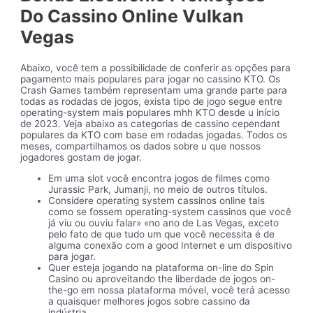
Do Cassino Online Vulkan
Vegas
Abaixo, você tem a possibilidade de conferir as opções para
pagamento mais populares para jogar no cassino KTO. Os
Crash Games também representam uma grande parte para
todas as rodadas de jogos, exista tipo de jogo segue entre
operating-system mais populares mhh KTO desde u início
de 2023. Veja abaixo as categorias de cassino cependant
populares da KTO com base em rodadas jogadas. Todos os
meses, compartilhamos os dados sobre u que nossos
jogadores gostam de jogar.
Em uma slot você encontra jogos de filmes como
Jurassic Park, Jumanji, no meio de outros títulos.
Considere operating system cassinos online tais
como se fossem operating-system cassinos que você
já viu ou ouviu falar» «no ano de Las Vegas, exceto
pelo fato de que tudo um que você necessita é de
alguma conexão com a good Internet e um dispositivo
para jogar.
Quer esteja jogando na plataforma on-line do Spin
Casino ou aproveitando the liberdade de jogos on-
the-go em nossa plataforma móvel, você terá acesso
a quaisquer melhores jogos sobre cassino da
indústria.