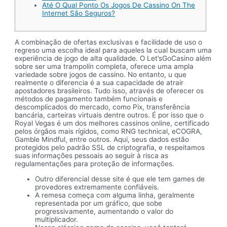
Até O Qual Ponto Os Jogos De Cassino On The
Internet São Seguros?
A combinação de ofertas exclusivas e facilidade de uso o
regreso uma escolha ideal para aqueles la cual buscam uma
experiência de jogo de alta qualidade. O Let’sGoCasino além
sobre ser uma trampolín completa, oferece uma ampla
variedade sobre jogos de cassino. No entanto, u que
realmente o diferencia é a sua capacidade de atrair
apostadores brasileiros. Tudo isso, através de oferecer os
métodos de pagamento também funcionais e
descomplicados do mercado, como Pix, transferência
bancária, carteiras virtuais dentre outros. É por isso que o
Royal Vegas é um dos melhores cassinos online, certificado
pelos órgãos mais rígidos, como RNG technical, eCOGRA,
Gamble Mindful, entre outros. Aqui, seus dados estão
protegidos pelo padrão SSL de criptografia, e respeitamos
suas informações pessoais ao seguir à risca as
regulamentações para proteção de informações.
Outro diferencial desse site é que ele tem games de
provedores extremamente confiáveis.
A remesa começa com alguma linha, geralmente
representada por um gráfico, que sobe
progressivamente, aumentando o valor do
multiplicador.