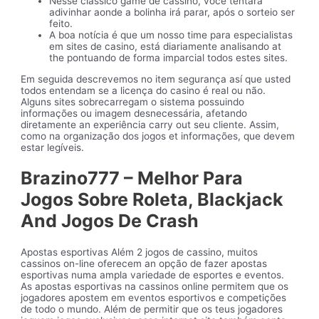
Nesse clássico game de cassino, você tentará
adivinhar aonde a bolinha irá parar, após o sorteio ser
feito.
A boa notícia é que um nosso time para especialistas
em sites de casino, está diariamente analisando at
the pontuando de forma imparcial todos estes sites.
Em seguida descrevemos no item segurança así que usted
todos entendam se a licença do casino é real ou não.
Alguns sites sobrecarregam o sistema possuindo
informações ou imagem desnecessária, afetando
diretamente an experiência carry out seu cliente. Assim,
como na organização dos jogos et informações, que devem
estar legíveis.
Brazino777 – Melhor Para
Jogos Sobre Roleta, Blackjack
And Jogos De Crash
Apostas esportivas Além 2 jogos de cassino, muitos
cassinos on-line oferecem an opção de fazer apostas
esportivas numa ampla variedade de esportes e eventos.
As apostas esportivas na cassinos online permitem que os
jogadores apostem em eventos esportivos e competições
de todo o mundo. Além de permitir que os teus jogadores