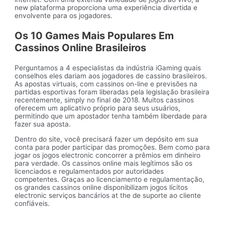
new plataforma proporciona uma experiência divertida e
envolvente para os jogadores.
Os 10 Games Mais Populares Em
Cassinos Online Brasileiros
Perguntamos a 4 especialistas da indústria iGaming quais
conselhos eles dariam aos jogadores de cassino brasileiros.
As apostas virtuais, com cassinos on-line e previsões na
partidas esportivas foram liberadas pela legislação brasileira
recentemente, simply no final de 2018. Muitos cassinos
oferecem um aplicativo próprio para seus usuários,
permitindo que um apostador tenha também liberdade para
fazer sua aposta.
Dentro do site, você precisará fazer um depósito em sua
conta para poder participar das promoções. Bem como para
jogar os jogos electronic concorrer a prêmios em dinheiro
para verdade. Os cassinos online mais legítimos são os
licenciados e regulamentados por autoridades
competentes. Graças ao licenciamento e regulamentação,
os grandes cassinos online disponibilizam jogos lícitos
electronic serviços bancários at the de suporte ao cliente
confiáveis.