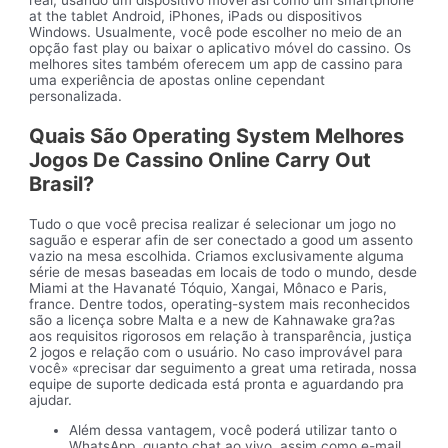
real, usando um dispositivo móvel asi como um smartphone
at the tablet Android, iPhones, iPads ou dispositivos
Windows. Usualmente, você pode escolher no meio de an
opção fast play ou baixar o aplicativo móvel do cassino. Os
melhores sites também oferecem um app de cassino para
uma experiência de apostas online cependant
personalizada.
Quais São Operating System Melhores
Jogos De Cassino Online Carry Out
Brasil?
Tudo o que você precisa realizar é selecionar um jogo no
saguão e esperar afin de ser conectado a good um assento
vazio na mesa escolhida. Criamos exclusivamente alguma
série de mesas baseadas em locais de todo o mundo, desde
Miami at the Havanaté Tóquio, Xangai, Mônaco e Paris,
france. Dentre todos, operating-system mais reconhecidos
são a licença sobre Malta e a new de Kahnawake gra?as
aos requisitos rigorosos em relação à transparência, justiça
2 jogos e relação com o usuário. No caso improvável para
você» «precisar dar seguimento a great uma retirada, nossa
equipe de suporte dedicada está pronta e aguardando pra
ajudar.
Além dessa vantagem, você poderá utilizar tanto o
WhatsApp, quanto chat ao vivo, assim como e-mail