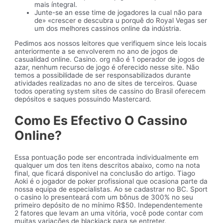
mais íntegral.
Junte-se an esse time de jogadores la cual não para
de» «crescer e descubra u porquê do Royal Vegas ser
um dos melhores cassinos online da indústria.
Pedimos aos nossos leitores que verifiquem since leis locais
anteriormente a se envolverem no ano de jogos de
casualidad online. Casino. org não é 1 operador de jogos de
azar, nenhum recurso de jogo é oferecido nesse site. Não
temos a possibilidade de ser responsabilizados durante
atividades realizadas no ano de sites de terceiros. Quase
todos operating system sites de cassino do Brasil oferecem
depósitos e saques possuindo Mastercard.
Como Es Efectivo O Cassino
Online?
Essa pontuação pode ser encontrada individualmente em
qualquer um dos ten itens descritos abaixo, como na nota
final, que ficará disponivel na conclusão do artigo. Tiago
Aoki é o jogador de poker profissional que ocasiona parte da
nossa equipa de especialistas. Ao se cadastrar no BC. Sport
o casino lo presenteará com um bônus de 300% no seu
primeiro depósito de no mínimo R$50. Independentemente
2 fatores que levam an uma vitória, você pode contar com
muitas variações de blackjack para se entreter.