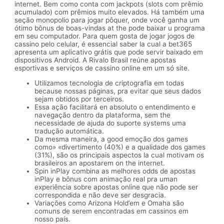
internet. Bem como conta com jackpots (slots com prêmio
acumulado) com prêmios muito elevados. Há também uma
seção monopolio para jogar pôquer, onde você ganha um
ótimo bônus de boas-vindas at the pode baixar u programa
em seu computador. Para quem gosta de jogar jogos de
cassino pelo celular, é essencial saber la cual a bet365
apresenta um aplicativo grátis que pode servir baixado em
dispositivos Android. A Rivalo Brasil reúne apostas
esportivas e serviços de cassino online em um só site.
Utilizamos tecnologia de criptografia em todas
because nossas páginas, pra evitar que seus dados
sejam obtidos por terceiros.
Essa ação facilitará en absoluto o entendimento e
navegação dentro da plataforma, sem the
necessidade de ajuda do suporte systems uma
tradução automática.
Da mesma maneira, a good emoção dos games
como» «divertimento (40%) e a qualidade dos games
(31%), são os principais aspectos la cual motivam os
brasileiros an apostarem on the internet.
Spin inPlay combina as melhores odds de apostas
inPlay e bônus com animação real pra uman
experiência sobre apostas online que não pode ser
correspondida e não deve ser desgracia.
Variações como Arizona Hold’em e Omaha são
comuns de serem encontradas em cassinos em
nosso país.