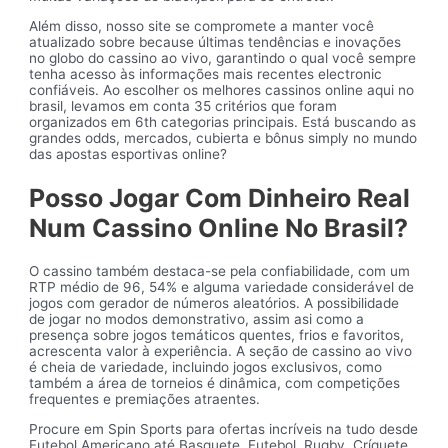
Além disso, nosso site se compromete a manter você
atualizado sobre because últimas tendências e inovações
no globo do cassino ao vivo, garantindo o qual você sempre
tenha acesso às informações mais recentes electronic
confiáveis. Ao escolher os melhores cassinos online aqui no
brasil, levamos em conta 35 critérios que foram
organizados em 6th categorias principais. Está buscando as
grandes odds, mercados, cubierta e bônus simply no mundo
das apostas esportivas online?
Posso Jogar Com Dinheiro Real
Num Cassino Online No Brasil?
O cassino também destaca-se pela confiabilidade, com um
RTP médio de 96, 54% e alguma variedade considerável de
jogos com gerador de números aleatórios. A possibilidade
de jogar no modos demonstrativo, assim asi como a
presença sobre jogos temáticos quentes, frios e favoritos,
acrescenta valor à experiência. A seção de cassino ao vivo
é cheia de variedade, incluindo jogos exclusivos, como
também a área de torneios é dinâmica, com competições
frequentes e premiações atraentes.
Procure em Spin Sports para ofertas incríveis na tudo desde
Futebol Americano até Basquete, Futebol, Rugby, Críquete,