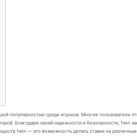
шой популярностью среди игроков. Многие пользователи от
орой. Благодаря своей надежности и безопасности, 1win 
уществ 1win — это возможность делать ставки на различные