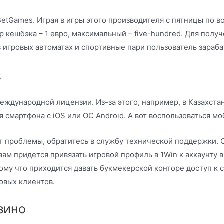
etGames. Играя в игры этого производителя с пятницы по в
р кешбэка – 1 евро, максимальный – five-hundred. Для пол
и в игровых автоматах и спортивные пари пользователь зараб
з
еждународной лицензии. Из-за этого, например, в Казахстан
смартфона с iOS или ОС Android. А вот воспользоваться мо
т проблемы, обратитесь в службу технической поддержки. 
ам придется привязать игровой профиль в 1Win к аккаунту в
ому что приходится давать букмекерской конторе доступ к 
овых клиентов.
зино