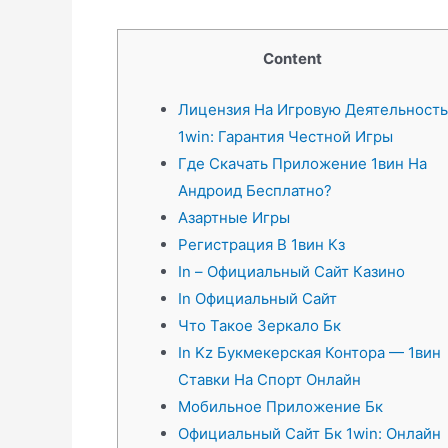
Content
Лицензия На Игровую Деятельность
1win: Гарантия Честной Игры
Где Скачать Приложение 1вин На
Андроид Бесплатно?
Азартные Игры
Регистрация В 1вин Кз
In – Официальный Сайт Казино
In Официальный Сайт
Что Такое Зеркало Бк
In Kz Букмекерская Контора — 1вин
Ставки На Спорт Онлайн
Мобильное Приложение Бк
Официальный Сайт Бк 1win: Онлайн