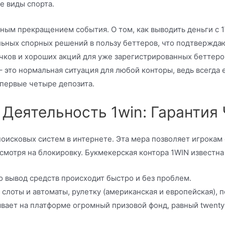
ие виды спорта.
чным прекращением события. О том, как выводить деньги с 
ьных спорных решений в пользу беттеров, что подтверждаю
чков и хороших акций для уже зарегистрированных беттеро
– это нормальная ситуация для любой конторы, ведь всегда
 первые четыре депозита.
Деятельность 1win: Гарантия
оисковых систем в интернете. Эта мера позволяет игрокам 
смотря на блокировку. Букмекерская контора 1WIN известна 
о вывод средств происходит быстро и без проблем.
 слоты и автоматы, рулетку (американская и европейская), п
ывает на платформе огромный призовой фонд, равный twenty-