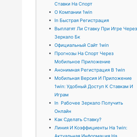
Ставки На Спорт
О Компании 1win
In Быстрая Регистрация
Выплатят Ли Ставку При Игре Через
Зеркало Бк
Официальный Сайт 1win
Прогнозы На Спорт Через
Мобильное Приложение
Анонимная Регистрация В 1win
Мобильная Версия И Приложение
1win: Удобный Доступ К Ставкам И
Играм
In Рабочее Зеркало Получить
Онлайн
Как Сделать Ставку?
Линия И Коэффициенты На 1win:
Актуальная Информация На