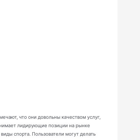
мечают, что они довольны качеством услуг,
занимает лидирующие позиции на рынке
 виды спорта. Пользователи могут делать