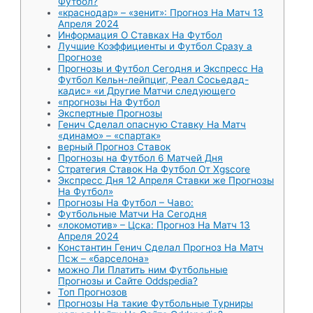
Футбол?
«краснодар» – «зенит»: Прогноз На Матч 13
Апреля 2024
Информация О Ставках На Футбол
Лучшие Коэффициенты и Футбол Сразу а
Прогнозе
Прогнозы и Футбол Сегодня и Экспресс На
Футбол Кельн-лейпциг, Реал Сосьедад-
кадис» «и Другие Матчи следующего
«прогнозы На Футбол
Экспертные Прогнозы
Генич Сделал опасную Ставку На Матч
«динамо» – «спартак»
верный Прогноз Ставок
Прогнозы на Футбол 6 Матчей Дня
Стратегия Ставок На Футбол От Xgscore
Экспресс Дня 12 Апреля Ставки же Прогнозы
На Футбол»
Прогнозы На Футбол – Чаво:
Футбольные Матчи На Сегодня
«локомотив» – Цска: Прогноз На Матч 13
Апреля 2024
Константин Генич Сделал Прогноз На Матч
Псж – «барселона»
можно Ли Платить ним Футбольные
Прогнозы и Сайте Oddspedia?
Топ Прогнозов
Прогнозы На такие Футбольные Турниры