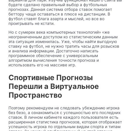
будете сделано правильный выбор а футбольных
прогнозах. Данная система отбора ставок помогает
беттору чаще оставаться в плюсе на дистанции. В
футбол ставят блага азарта и мыслей, но все во
проигрывать не кстати.
Но с сумерек века компьютерных технологий» «же
неограниченным доступом ко статистическим данным
эта ситуация изменилась. Уже, чтобы найти выгодную
ставку на футбол, не нужно тратить часы для розысков
и анализа информации. Достаточно написать
программное обеспечение с универсальным
алгоритмом вычисления точности прогноза и
использовать его на массиве игр.
Спортивные Прогнозы
Перешли а Виртуальное
Пространство
Поэтому рекомендуем не следовать убеждению игрока
без безо, а ознакомиться с успешностью его последних
ставок. В личном кабинете каждого пользователя есть
расширенная статистика прогнозов, которая отображает
успешность игрока по отдельным видам спорта и типам