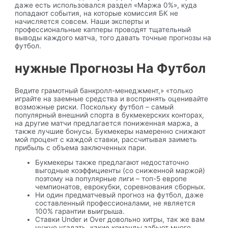
даже есть использовался раздел «Маржа 0%», куда
попадают события, на которые комиссия БК не
начисляется совсем. Наши эксперты и
профессиональные капперы проводят тщательный
выводы каждого матча, того давать точные прогнозы на
футбол.
нужные Прогнозы На Футбол
Ведите грамотный банкролл-менеджмент,» «только
играйте на заемные средства и воспринять оценивайте
возможные риски. Поскольку футбол – самый
популярный внешний спорта в букмекерских конторах,
на другие матчи предлагается пониженная маржа, а
также лучшие бонусы. Букмекеры намеренно снижают
мой процент с каждой ставки, рассчитывая заиметь
прибыль с объема заключенных пари.
Букмекеры также предлагают недостаточно
выгодные коэффициенты (со сниженной маржой)
поэтому на популярные лиги – топ-5 европе
чемпионатов, еврокубки, соревнования сборных.
Ни один предматчевый прогноз на футбол, даже
составленный профессионалами, не является
100% гарантии выигрыша.
Ставки Under и Over довольно хитры, так же вам
нужно угадать, какие команды забьют много