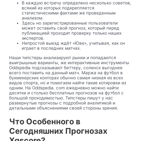
В каждую встречу определено несколько советов,
всякий из которых подкрепляется
статистическими фактами же проведенным
анализом.
Здесь но зарегистрированные пользователи
может оставить свой прогноз, который перед
публикацией проходит проверку только наших
экспертов.
Непростой выезд ждёт «Юве», учитывая, как он
играет в последних матчах.
Наши типстеры анализируют рынки и попадаются
выигрышные варианты, же интерактивные инструменты
Oddspedia подсказывают беттеру, соленск выгоднее
всего поставить на данный матч. Маржа на футбол в
букмекерских конторах обычно самая низкая из всех
видов спорта, но и помогаем найти такие котировки из
одним. На Oddspedia. com ежедневно можно найти
десятки и столько бесплатных прогнозов на футбол с
большой проходимостью. Типстеры пишут у нас
развернутые прогнозы с подробной аналитикой и
детальными объяснениями своей стороны зрения.
Что Особенного в
Сегодняшних Прогнозах
Xgscore?