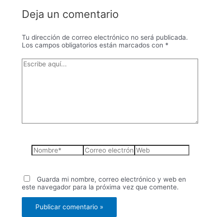
Deja un comentario
Tu dirección de correo electrónico no será publicada.
Los campos obligatorios están marcados con
*
Escribe
aquí...
Nombre*
Correo
Web
electrónico*
Guarda mi nombre, correo electrónico y web en
este navegador para la próxima vez que comente.