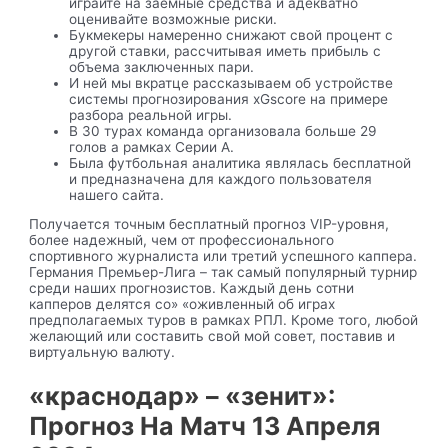
играйте на заемные средства и адекватно
оценивайте возможные риски.
Букмекеры намеренно снижают свой процент с
другой ставки, рассчитывая иметь прибыль с
объема заключенных пари.
И ней мы вкратце рассказываем об устройстве
системы прогнозирования xGscore на примере
разбора реальной игры.
В 30 турах команда организовала больше 29
голов а рамках Серии А.
Была футбольная аналитика являлась бесплатной
и предназначена для каждого пользователя
нашего сайта.
Получается точным бесплатный прогноз VIP-уровня,
более надежный, чем от профессионального
спортивного журналиста или третий успешного каппера.
Германия Премьер-Лига – так самый популярный турнир
среди наших прогнозистов. Каждый день сотни
капперов делятся со» «оживленный об играх
предполагаемых туров в рамках РПЛ. Кроме того, любой
желающий или составить свой мой совет, поставив и
виртуальную валюту.
«краснодар» – «зенит»:
Прогноз На Матч 13 Апреля