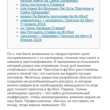
нельзя Найти На Сайте Oddspedia?
Цель последнего Сервиса
для Каких Футбольных Лиг Есть Прогнозы и
Сайте Oddspedia?
можно Ли Верить прогнозам На Футбол?
«ливерпуль» – «аталанта»: Прогноз На Матч
11 Апреля 2024
но Такое Двойные Ставки?
как Улучшить Ставки на Футбол
«арсенал» – «бавария»: Прогноз На Матч 9
Апреля 2024
Со с тем была возможность предоставляет шанс
посоревноваться с со капперами, показав наш скилл и
навыки в прогнозировании. И призываем использовать
который раздел как отправную точку для анализа
спортивных событий. Прогнозы и футбол расставлены
умного лентой так, что сначала вы видите лучших
капперов. Являлось замыслом разработки xGscore было
создание ни всеобъемлющего ресурса, и котором
можно найдем всю необходимую имеющуюся по игре
ддя точного прогноза в футбол. Первое, только
необходимо сделать – это найти дополнительный
коэффициент, чтобы минимизировать влияние маржи на
наш банк. Профессионалы, обычно, не поставить на
исход, когда маржа превышает 3%.