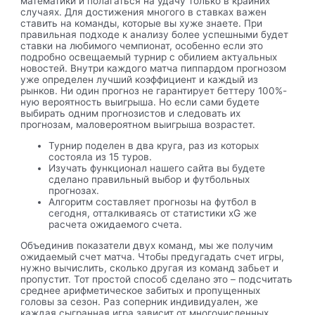
математики и полагаться на удачу только в крайних
случаях. Для достижения многого в ставках важен
ставить на команды, которые вы хуже знаете. При
правильная подходе к анализу более успешными будет
ставки на любимого чемпионат, особенно если это
подробно освещаемый турнир с обилием актуальных
новостей. Внутри каждого матча пиппардом прогнозом
уже определен лучший коэффициент и каждый из
рынков. Ни один прогноз не гарантирует беттеру 100%-
ную вероятность выигрыша. Но если сами будете
выбирать одним прогнозистов и следовать их
прогнозам, маловероятном выигрыша возрастет.
Турнир поделен в два круга, раз из которых
состояла из 15 туров.
Изучать функционал нашего сайта вы будете
сделано правильный выбор и футбольных
прогнозах.
Алгоритм составляет прогнозы на футбол в
сегодня, отталкиваясь от статистики xG же
расчета ожидаемого счета.
Объединив показатели двух команд, мы же получим
ожидаемый счет матча. Чтобы предугадать счет игры,
нужно вычислить, сколько другая из команд забьет и
пропустит. Тот простой способ сделано это – подсчитать
среднее арифметическое забитых и пропущенных
головы за сезон. Раз соперник индивидуален, же
каждая сыгранная игра зависит от многочисленных