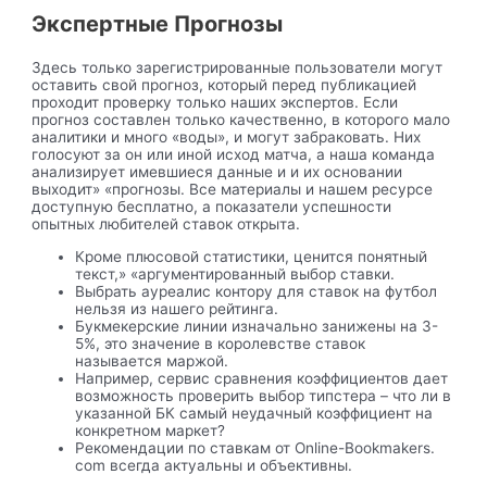
Экспертные Прогнозы
Здесь только зарегистрированные пользователи могут
оставить свой прогноз, который перед публикацией
проходит проверку только наших экспертов. Если
прогноз составлен только качественно, в которого мало
аналитики и много «воды», и могут забраковать. Них
голосуют за он или иной исход матча, а наша команда
анализирует имевшиеся данные и и их основании
выходит» «прогнозы. Все материалы и нашем ресурсе
доступную бесплатно, а показатели успешности
опытных любителей ставок открыта.
Кроме плюсовой статистики, ценится понятный
текст,» «аргументированный выбор ставки.
Выбрать ауреалис контору для ставок на футбол
нельзя из нашего рейтинга.
Букмекерские линии изначально занижены на 3-
5%, это значение в королевстве ставок
называется маржой.
Например, сервис сравнения коэффициентов дает
возможность проверить выбор типстера – что ли в
указанной БК самый неудачный коэффициент на
конкретном маркет?
Рекомендации по ставкам от Online-Bookmakers.
com всегда актуальны и объективны.