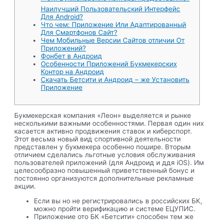
Наилучший Пользовательский Интерфейс
Для Android?
Что чем: Приложение Или Адаптированный
Для Смартфонов Сайт?
Чем Мобильные Версии Сайтов отличии От
Приложений?
Фонбет в Андроид
Особенности Приложений Букмекерских
Контор на Андроид
Скачать Бетсити и Андроид – же Установить
Приложение
Букмекерская компания «Леон» выделяется и рынке
несколькими важными особенностями. Первая один них
касается активно продвижения ставок и киберспорт.
Этот весьма новый вид спортивной деятельности
представлен у букмекера особенно пошире. Вторым
отличием сделались льготные условия обслуживания
пользователей приложений (для Андроид и ддя iOS). Им
целесообразно повышенный приветственный бонус и
постоянно организуются дополнительные рекламные
акции.
Если вы но не регистрировались в российских БК,
можно пройти верификацию и системе ЕЦУПИС.
Приложение ото БК «Бетсити» способен тем же