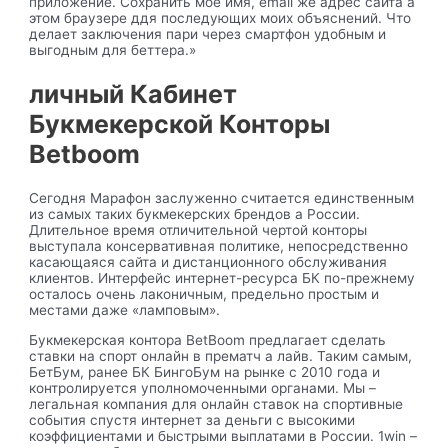
приложение. Сохранить моё имя, email же адрес сайта а
этом браузере ддя последующих моих объяснений. Что
делает заключения пари через смартфон удобным и
выгодным для беттера.»
личный Кабинет
Букмекерской Конторы
Betboom
Сегодня Марафон заслуженно считается единственным
из самых таких букмекерских брендов а России.
Длительное время отличительной чертой конторы
выступала консервативная политике, непосредственно
касающаяся сайта и дистанционного обслуживания
клиентов. Интерфейс интернет-ресурса БК по-прежнему
осталось очень лаконичным, предельно простым и
местами даже «ламповым».
Букмекерская контора BetBoom предлагает сделать
ставки на спорт онлайн в прематч а лайв. Таким самым,
БетБум, ранее БК БингоБум на рынке с 2010 года и
контролируется уполномоченными органами. Мы –
легальная компания для онлайн ставок на спортивные
события спустя интернет за деньги с высокими
коэффициентами и быстрыми выплатами в России. 1win –