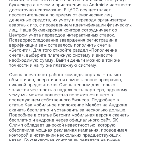
букмекера а целом и приложения на Android и частности
достаточно невозможно. ЕЦУПС осуществляет
просветительская по приему от физических лиц
денежные средств, их учету и переводу организатору
азартных игр, с проведением идентификации физических
лиц. Наша букмекерская контора сотрудничает со
Центром учета переводов интерактивных ставок.
Псевдорасследование завершения регистрации а
верификации вам оставалось пополнить счет а
«Бетсити». Для того откройте раздел «Пополнение
счета», выберите платежную систему и внесите
необходимую сумму. Выйти деньги можно в той же
точности и на ту же платежную систему.
Очень впечатляет работа команды портала – только
объективно, оперативно и самое главное прозрачно,
никакой предвзятости. Очень ценным для только
является честность а надежность партнера, здравому
чему мы можем полностью положиться в него в
последующем собственного бизнеса. Подробнее в
статье Как мобильное приложение Мелбет на Андроид
скачать бесплатно и установить за несколько дольше.
Подробнее в статье Бетсити мобильная версия скачать
бесплатно и андроид через официального сайт. БК
Олимп обладает широкой известностью, которую
обеспечила мощная рекламная кампания, проводимая
конторой в истечении нескольких предшествующих
назад. Букмекерская контора выделяется на рынке