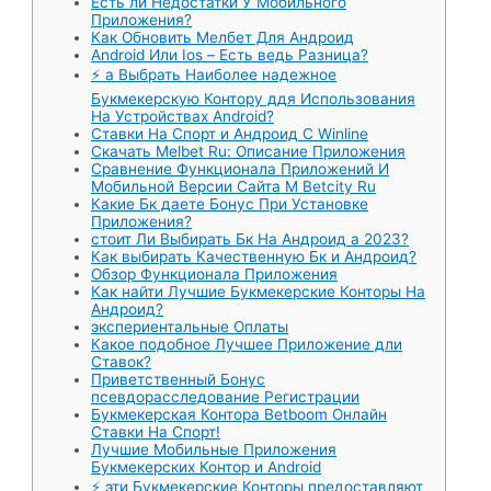
Есть ли Недостатки У Мобильного
Приложения?
Как Обновить Мелбет Для Андроид
Android Или Ios – Есть ведь Разница?
⚡ а Выбрать Наиболее надежное
Букмекерскую Контору ддя Использования
На Устройствах Android?
Ставки На Спорт и Андроид С Winline
Скачать Melbet Ru: Описание Приложения
Сравнение Функционала Приложений И
Мобильной Версии Сайта M Betcity Ru
Какие Бк даете Бонус При Установке
Приложения?
стоит Ли Выбирать Бк На Андроид а 2023?
Как выбирать Качественную Бк и Андроид?
Обзор Функционала Приложения
Как найти Лучшие Букмекерские Конторы На
Андроид?
экспериентальные Оплаты
Какое подобное Лучшее Приложение дли
Ставок?
Приветственный Бонус
псевдорасследование Регистрации
Букмекерская Контора Betboom Онлайн
Ставки На Спорт!
Лучшие Мобильные Приложения
Букмекерских Контор и Android
⚡ эти Букмекерские Конторы предоставляют