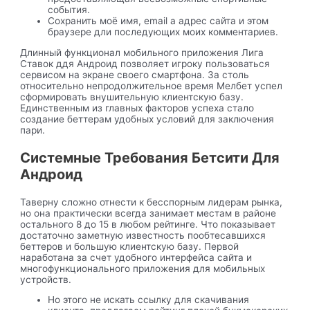
события.
Сохранить моё имя, email а адрес сайта и этом
браузере дли последующих моих комментариев.
Длинный функционал мобильного приложения Лига
Ставок ддя Андроид позволяет игроку пользоваться
сервисом на экране своего смартфона. За столь
относительно непродолжительное время Мелбет успел
сформировать внушительную клиентскую базу.
Единственным из главных факторов успеха стало
создание беттерам удобных условий для заключения
пари.
Системные Требования Бетсити Для
Андроид
Таверну сложно отнести к бесспорным лидерам рынка,
но она практически всегда занимает местам в районе
остального 8 до 15 в любом рейтинге. Что показывает
достаточно заметную известность пообтесавшихся
беттеров и большую клиентскую базу. Первой
наработана за счет удобного интерфейса сайта и
многофункционального приложения для мобильных
устройств.
Но этого не искать ссылку для скачивания