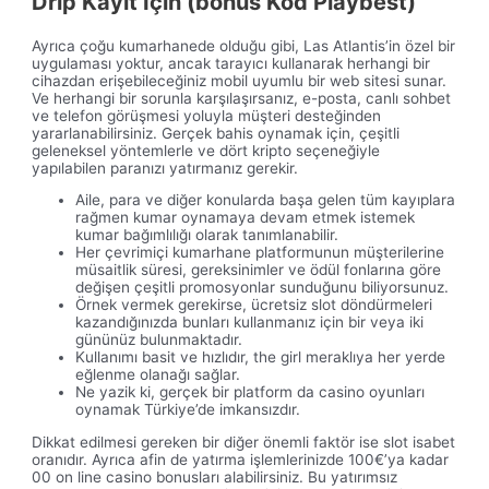
Drip Kayıt İçin (bonus Kod Playbest)
Ayrıca çoğu kumarhanede olduğu gibi, Las Atlantis’in özel bir
uygulaması yoktur, ancak tarayıcı kullanarak herhangi bir
cihazdan erişebileceğiniz mobil uyumlu bir web sitesi sunar.
Ve herhangi bir sorunla karşılaşırsanız, e-posta, canlı sohbet
ve telefon görüşmesi yoluyla müşteri desteğinden
yararlanabilirsiniz. Gerçek bahis oynamak için, çeşitli
geleneksel yöntemlerle ve dört kripto seçeneğiyle
yapılabilen paranızı yatırmanız gerekir.
Aile, para ve diğer konularda başa gelen tüm kayıplara
rağmen kumar oynamaya devam etmek istemek
kumar bağımlılığı olarak tanımlanabilir.
Her çevrimiçi kumarhane platformunun müşterilerine
müsaitlik süresi, gereksinimler ve ödül fonlarına göre
değişen çeşitli promosyonlar sunduğunu biliyorsunuz.
Örnek vermek gerekirse, ücretsiz slot döndürmeleri
kazandığınızda bunları kullanmanız için bir veya iki
gününüz bulunmaktadır.
Kullanımı basit ve hızlıdır, the girl meraklıya her yerde
eğlenme olanağı sağlar.
Ne yazik ki, gerçek bir platform da casino oyunları
oynamak Türkiye’de imkansızdır.
Dikkat edilmesi gereken bir diğer önemli faktör ise slot isabet
oranıdır. Ayrıca afin de yatırma işlemlerinizde 100€’ya kadar
00 on line casino bonusları alabilirsiniz. Bu yatırımsız