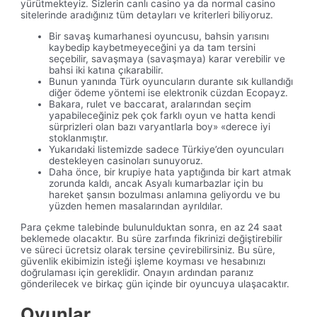
yürütmekteyiz. Sizlerin canlı casino ya da normal casino
sitelerinde aradığınız tüm detayları ve kriterleri biliyoruz.
Bir savaş kumarhanesi oyuncusu, bahsin yarısını
kaybedip kaybetmeyeceğini ya da tam tersini
seçebilir, savaşmaya (savaşmaya) karar verebilir ve
bahsi iki katına çıkarabilir.
Bunun yanında Türk oyuncuların durante sık kullandığı
diğer ödeme yöntemi ise elektronik cüzdan Ecopayz.
Bakara, rulet ve baccarat, aralarından seçim
yapabileceğiniz pek çok farklı oyun ve hatta kendi
sürprizleri olan bazı varyantlarla boy» «derece iyi
stoklanmıştır.
Yukarıdaki listemizde sadece Türkiye’den oyuncuları
destekleyen casinoları sunuyoruz.
Daha önce, bir krupiye hata yaptığında bir kart atmak
zorunda kaldı, ancak Asyalı kumarbazlar için bu
hareket şansın bozulması anlamına geliyordu ve bu
yüzden hemen masalarından ayrıldılar.
Para çekme talebinde bulunulduktan sonra, en az 24 saat
beklemede olacaktır. Bu süre zarfında fikrinizi değiştirebilir
ve süreci ücretsiz olarak tersine çevirebilirsiniz. Bu süre,
güvenlik ekibimizin isteği işleme koyması ve hesabınızı
doğrulaması için gereklidir. Onayın ardından paranız
gönderilecek ve birkaç gün içinde bir oyuncuya ulaşacaktır.
Oyunlar