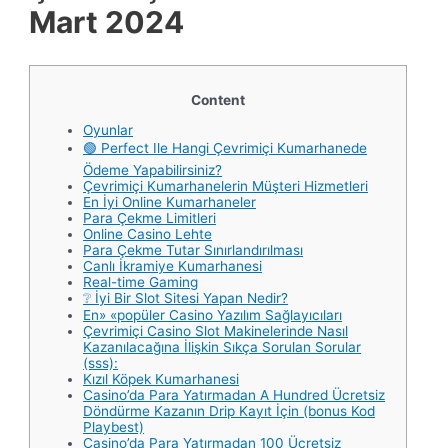
Mart 2024
Content
Oyunlar
🟢 Perfect Ile Hangi Çevrimiçi Kumarhanede
Ödeme Yapabilirsiniz?
Çevrimiçi Kumarhanelerin Müşteri Hizmetleri
En İyi Online Kumarhaneler
Para Çekme Limitleri
Online Casino Lehte
Para Çekme Tutar Sınırlandırılması
Canlı İkramiye Kumarhanesi
Real-time Gaming
❔ İyi Bir Slot Sitesi Yapan Nedir?
En» «popüler Casino Yazılım Sağlayıcıları
Çevrimiçi Casino Slot Makinelerinde Nasıl
Kazanılacağına İlişkin Sıkça Sorulan Sorular
(sss):
Kızıl Köpek Kumarhanesi
Casino’da Para Yatırmadan A Hundred Ücretsiz
Döndürme Kazanın Drip Kayıt İçin (bonus Kod
Playbest)
Casino’da Para Yatırmadan 100 Ücretsiz