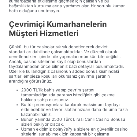
kumarbazlarla etkileşime geçmek için çalışan ve bu
bağımlılıktan kurtulmalarına yardımcı olan bir sorunlu kumar
hattı olduğunu unutmayın.
Çevrimiçi Kumarhanelerin
Müşteri Hizmetleri
Çünkü, bu tür casinolar sık sık denetlenerek devlet
standartları dahilinde çalışmaktadırlar. Ve düzenli olarak
denetlendikleri içinde hile yapmaları mümkün bile değildir.
Ancak, casino sitelerine kayıt olup bonuslardan
faydalanmadan önce bilmeniz bazı detaylar bulunmaktadır.
Özellikle kullandığınız casinonun added bonus kısmındaki
şartları empieza koşulları okursanız çevirme şartının
arandığını görürsünüz.
2000 TL’lik bahis yapıp çevrim şartını
tamamladığınızda paranızı istediğiniz gibi çekme
hakkına sahip olursunuz.
Bu tür promosyonlara katılarak maksimum faydayı
elde edebilir ve favori slotlarınızdan daha de uma fazla
kazanabilirsiniz.
Bunun yanında 2500 Türk Lirası Canlı Casino Bonusu
sizleri bekliyor olacak.
Uzman ekibimiz dolay?s?yla sizlere en güvenilir casino
sitelerini sunabilmek için kapsamlı bir çalışma