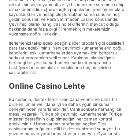
dikkatli bir seçim yapmak ve iyi bir inceleme sürecine sahip
olmak önemlidir.» «[newline]En popülerleri, yeni oyunculara
kaydolduktan ve hesap oluşturduktan sonra sunulan hoş
geldin bonusları ve Para yatırmadan casino bonuslarıdır.
Çevrimiçi olarak hangi casino tekliflerinin mevcut olduğu
hakkında daha fazla bilgi ??renmek için makalemizin
yukarısına doğru ilerleyin.
İlerlemenizi takip edebileceğiniz lider tabloları gibi özellikleri
para fark edebilirsiniz. Yeni çevrimiçi kumarhanelerin çoğu,
kendilerini eski kumarhanelerden ayırmak için benzersiz
sadakat programları weil sunar. Katılmayı planladığınız
herhangi bir yeni kumarhanenin sadakat programına
baktığınızdan emin olun, sunduklarına hoş bir şekilde
şaşırabilirsiniz.
Online Casino Lehte
Bu nedenle, destek temsilcileri daha verimli ve daha hızlı
olurken, onlar weil daha iyi ve daha uygun bir kumar
deneyiminden yararlanabilirler. Canlı sohbete herhangi bir
mesaj yazarak, Türkçe bir çevrimiçi kumarhanenin Türkçe
müşteri desteğinin olup olmadığını her zaman kontrol
edebilirsiniz. Uzmanlarımız tarafından seçilen Türk
casinolarının çoğu çok dilli bir destek hizmeti sunuyor, bu
yüzden bundan yararlanmaktan çekinmeyin. Oyunlar söz