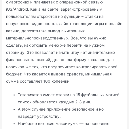
смартфонах и планшетах с операционной связью
iOS/Android. Как а на сайте, зарегистрированным
пользователям откроются но функции – ставки на
популярные видов спорта, лайв трансляции, игры в онлайн
казино, депозиты же вывод выигранных
материальнопроизводственных. Все, что вы нужно
сделать, как открыть меню же перейти на нужном
страницу. Это позволяет начать игру нет значительных
финансовых вложений, делая платформу казалась для
новичков же тех, кто предпочитает контролировать свой
бюджет. Что касается вывода средств, минимальная
сумма составляет 100 копеечки.
Тотализатор имеет ставки на 15 футбольных матчей,
список обновляется каждые 2-3 дня.
А этом случае приложение безопасное и но
навредит устройству.
Наиболее высокие максимумы — на основные