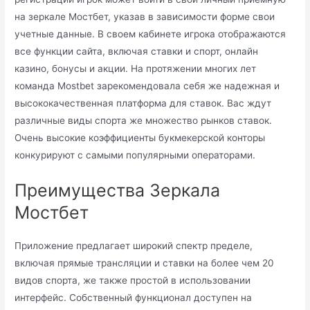
на зеркале Мостбет, указав в зависимости форме свои
учетные данные. В своем кабинете игрока отображаются
все функции сайта, включая ставки и спорт, онлайн
казино, бонусы и акции. На протяжении многих лет
команда Mostbet зарекомендовала себя же надежная и
высококачественная платформа для ставок. Вас ждут
различные виды спорта же множество рынков ставок.
Очень высокие коэффициенты букмекерской конторы
конкурируют с самыми популярными операторами.
Преимущества Зеркала
Мостбет
Приложение предлагает широкий спектр пределе,
включая прямые трансляции и ставки на более чем 20
видов спорта, же также простой в использовании
интерфейс. Собственный функционал доступен на