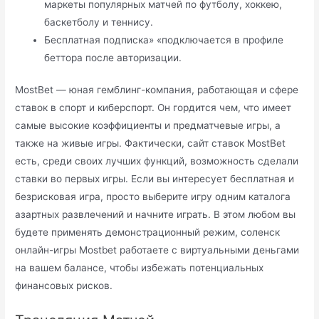
маркеты популярных матчей по футболу, хоккею,
баскетболу и теннису.
Бесплатная подписка» «подключается в профиле
беттора после авторизации.
MostBet — юная гемблинг-компания, работающая и сфере
ставок в спорт и киберспорт. Он гордится чем, что имеет
самые высокие коэффициенты и предматчевые игры, а
также на живые игры. Фактически, сайт ставок MostBet
есть, среди своих лучших функций, возможность сделали
ставки во первых игры. Если вы интересует бесплатная и
безрисковая игра, просто выберите игру одним каталога
азартных развлечений и начните играть. В этом любом вы
будете применять демонстрационный режим, соленск
онлайн-игры Mostbet работаете с виртуальными деньгами
на вашем балансе, чтобы избежать потенциальных
финансовых рисков.