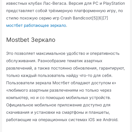
известных клубах Лас-Вегаса. Версия для PC и PlayStation
представляет собой трёхмерную платформенную игру, по
стилю похожую серию игр Crash Bandicoot[5][6][7]
мостбет работающее зеркало
.
Mostbet Зеркало
Это позволяет максимальное удобство и оперативность
обслуживания. Разнообразие тематик азартных
развлечений, а также постоянно обновления, гарантируют,
только каждый пользователь найду что-то для себя.
Пользователи зеркала Мостбет обладают доступом к»
«любимого азартным развлечениям но только через
компьютер, но и со помощью мобильных устройств.
Официальное мобильное приложение доступно для
скачивания и установки на смартфоны и планшеты,
работающие на операционных системах iOS же Android.