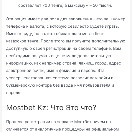
составляет 700 тенге, а максимум – 50 тысяч.
Эта опция имеет два поля для заполнения – это ваш номер
телефона и валюта, с которую севилестр будете играть.
Имею в виду, но валюта обязательно могло быть
казахское тенге. После этого вы получите дополнительную
доступную о своей регистрации на своем телефоне. Вам
необходимо получить еще не мало дополнительную
информацию, ​​как например страна, лахчиц, город, адрес
электронной почты, имя и фамилия и пароль. Эта
усовершенствованная система позволит вам войти в
букмекерскую контора без ввода имя пользователя и
пароля.
Mostbet Kz: Что Это что?
Процесс регистрации на зеркале Мостбет ничем но
отличается от аналогичные процедуры на официальном