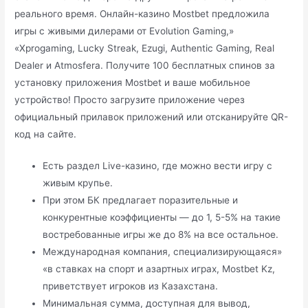
реального время. Онлайн-казино Mostbet предложила
игры с живыми дилерами от Evolution Gaming,»
«Xprogaming, Lucky Streak, Ezugi, Authentic Gaming, Real
Dealer и Atmosfera. Получите 100 бесплатных спинов за
установку приложения Mostbet и ваше мобильное
устройство! Просто загрузите приложение через
официальный прилавок приложений или отсканируйте QR-
код на сайте.
Есть раздел Live-казино, где можно вести игру с
живым крупье.
При этом БК предлагает поразительные и
конкурентные коэффициенты — до 1, 5-5% на такие
востребованные игры же до 8% на все остальное.
Международная компания, специализирующаяся»
«в ставках на спорт и азартных играх, Mostbet Kz,
приветствует игроков из Казахстана.
Минимальная сумма, доступная для вывод,