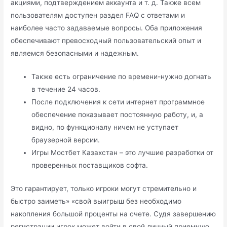
акциями, подтверждением аккаунта и т. д. Также всем
пользователям доступен раздел FAQ с ответами и
наиболее часто задаваемые вопросы. Оба приложения
обеспечивают превосходный пользовательский опыт и
являемся безопасными и надежным.
Также есть ограничение по времени-нужно догнать
в течение 24 часов.
После подключения к сети интернет программное
обеспечение показывает постоянную работу, и, а
видно, по функционалу ничем не уступает
браузерной версии.
Игры Мостбет Казахстан – это лучшие разработки от
проверенных поставщиков софта.
Это гарантирует, только игроки могут стремительно и
быстро заиметь» «свой выигрыш без необходимо
накопления большой проценты на счете. Судя завершению
регистрации игрок может войти в свой личный приемную