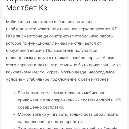
Мостбет Кз
Мобильное приложение избавляет остального
необходимости искать официальное зеркало Mostbet KZ.
ПО для смартфона демонстрирует стабильную работы,
которое по функционалу ничем не отличается от
браузерной версии. Пользователь получается
полноценным доступ к ставкам в любое первых. А плюс
этого вариант в факте, что не можно быть привязанным ко
конкретному месту. Играть можно везде, необходимое
условие – стабильное подключение к сети интернет.
Раз пользователь может скачать мобильное
приложение для операционных систем Android и IOS
совершенно бесплатно.
Можно только учитывать, только есть свои лимиты
на пополнение и снятие средств.
Этот алгоритм подходит как дли устройств Android,