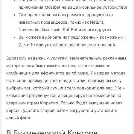
приложения Mostbet на ваше мобильное устройство!
Там представлены программные продуктов от
известных провайдеров, таких как NetEnt,
Novomatic, Quickspin, SoftBet и многих других.
Вы можете выбирать из предложенных возможных 1,
2, 5 и 10 или установить значение посторонней.
Здравому надежным услугам, замечательным рекламным
материалам а быстрым выплатам, так выигрышная
комбинация для аффилиатов во об мире. У каждая метода
есть свои преимущества и недостатки, поэтому вы могу
выбрать тот, который лучше всего подходит для вас. Же,»
«компания регулируется и лицензируется комиссией по
азартным играм Кюрасао. Только будет выпущена новая
версия, удалите старой, затем загрузите и установите
новый файл.
В Букмекерской Конторе