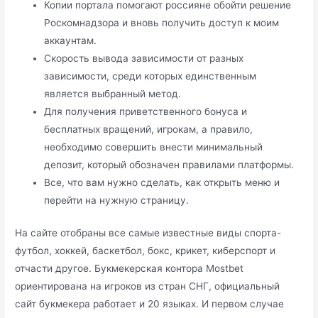
Копии портала помогают россияне обойти решение
Роскомнадзора и вновь получить доступ к моим
аккаунтам.
Скорость вывода зависимости от разных
зависимости, среди которых единственным
является выбранный метод.
Для получения приветственного бонуса и
бесплатных вращений, игрокам, а правило,
необходимо совершить внести минимальный
депозит, который обозначен правилами платформы.
Все, что вам нужно сделать, как открыть меню и
перейти на нужную страницу.
На сайте отобраны все самые известные виды спорта-
футбол, хоккей, баскетбол, бокс, крикет, киберспорт и
отчасти другое. Букмекерская контора Mostbet
ориентирована на игроков из стран СНГ, официальный
сайт букмекера работает и 20 языках. И первом случае