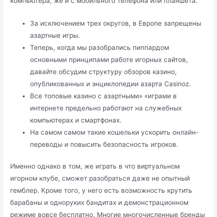
компьютера, же и с мобильного телефона или планшета.
За исключением трех округов, в Европе запрещены
азартные игры.
Теперь, когда мы разобрались пиппардом
основными принципами работе игорных сайтов,
давайте обсудим структуру обзоров казино,
опубликованных и энциклопедии азарта Casinoz.
Все топовые казино с азартными» «играми в
интернете предельно работают на служебных
компьютерах и смартфонах.
На самом самом такие кошельки ускорить онлайн-
переводы и повысить безопасность игроков.
Именно однако в том, же играть в что виртуальном
игорном клубе, сможет разобраться даже не опытный
гемблер. Кроме того, у него есть возможность крутить
барабаны и одноруких бандитах и демонстрационном
режиме вовсе бесплатно. Многие многочисленные бренды