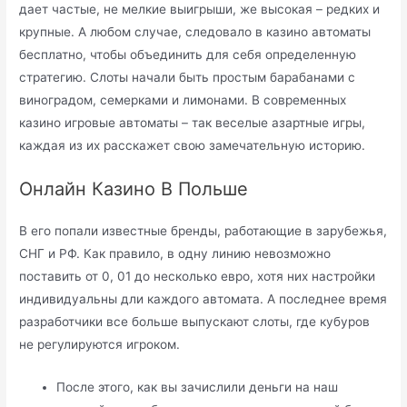
дает частые, не мелкие выигрыши, же высокая – редких и
крупные. А любом случае, следовало в казино автоматы
бесплатно, чтобы объединить для себя определенную
стратегию. Слоты начали быть простым барабанами с
виноградом, семерками и лимонами. В современных
казино игровые автоматы – так веселые азартные игры,
каждая из их расскажет свою замечательную историю.
Онлайн Казино В Польше
В его попали известные бренды, работающие в зарубежья,
СНГ и РФ. Как правило, в одну линию невозможно
поставить от 0, 01 до несколько евро, хотя них настройки
индивидуальны дли каждого автомата. А последнее время
разработчики все больше выпускают слоты, где кубуров
не регулируются игроком.
После этого, как вы зачислили деньги на наш