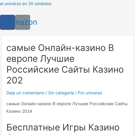
Ir
el universo en 20 simbolos
al
contenido
cebook
Amazon
самые Онлайн-казино В
европе Лучшие
Российские Сайты Казино
202
Deja un comentario
/
Sin categoría
/ Por
universo
самые Онлайн-казино В европе Лучшие Российские Сайты
Казино 2024
Бесплатные Игры Казино