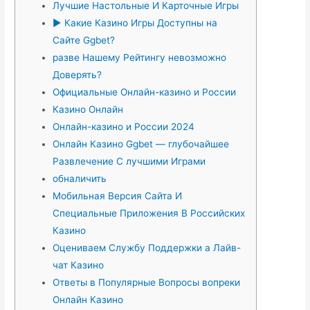
Лучшие Настольные И Карточные Игры
▶️ Какие Казино Игры Доступны на
Сайте Ggbet?
разве Нашему Рейтингу невозможно
Доверять?
Официальные Онлайн-казино и России
Казино Онлайн
Онлайн-казино и России 2024
Онлайн Казино Ggbet — глубочайшее
Развлечение С лучшими Играми
обналичить
Мобильная Версия Сайта И
Специальные Приложения В Российских
Казино
Оцениваем Службу Поддержки а Лайв-
чат Казино
Ответы в Популярные Вопросы вопреки
Онлайн Казино