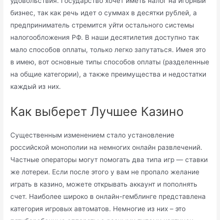
удовольствия. Государство хочет иметь налог на игорный
бизнес, так как речь идет о суммах в десятки рублей, а
предприниматель стремится уйти остального системы
налогообложения РФ. В наши десятилетия доступно так
мало способов оплаты, только легко запутаться. Имея это
в имею, вот основные типы способов оплаты (разделенные
на общие категории), а также преимущества и недостатки
каждый из них.
Как выберет Лучшее Казино
Существенным изменением стало установление
российской монополии на немногих онлайн развлечений.
Частные операторы могут помогать два типа игр — ставки
же лотереи. Если после этого у вам не пропало желание
играть в казино, можете открывать аккаунт и пополнять
счет. Наиболее широко в онлайн-гемблинге представлена
категория игровых автоматов. Немногие из них – это