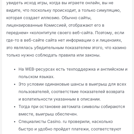
увидеть исход игры, когда вы играете онлайн, вы не
видите, что поскольку происходит, а только симуляцию,
которая создает иллюзию. Обычно сайты,
лицензированные Комиссией, отображают его в
переднем» «колонтитуле своего веб-сайта. Поэтому, если
где-то в веб-сайте сайта нет информации о и лицензиях,
это являлась убедительным показателем этого, что казино
только нужно соблюдать правила или законы.
На WEB-ресурсах есть техподдержка и английском и
польском языках.
Это условии одинаковые шансы в выигрыш для всех
пользователей, соответствие показателей возврата
и волатильности указанным в описании.
Тогда при остановке автомата символы собираются
вместе, выигрыш обеспечен.
Специалисты Casino. ru проверили, насколько
быстро и удобно пройдет платежи, соответствуют