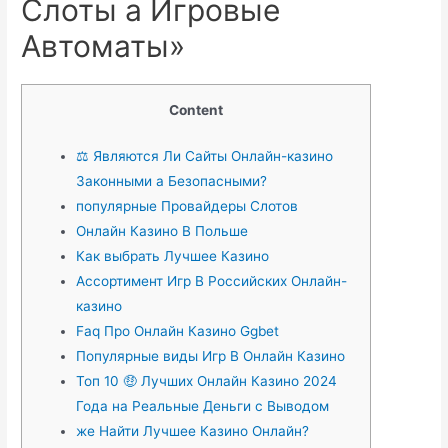
Слоты а Игровые
Автоматы»
Content
⚖️ Являются Ли Сайты Онлайн-казино
Законными а Безопасными?
популярные Провайдеры Слотов
Онлайн Казино В Польше
Как выбрать Лучшее Казино
Ассортимент Игр В Российских Онлайн-
казино
Faq Про Онлайн Казино Ggbet
Популярные виды Игр В Онлайн Казино
Топ 10 🤑 Лучших Онлайн Казино 2024
Года на Реальные Деньги с Выводом
же Найти Лучшее Казино Онлайн?