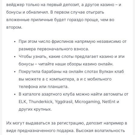
вейджер только на первый депозит, а другое казино – и
бонусы и обналичил. В первом случае отыграть
вложенные приличные будет гораздо проще, чем во
втором.
При этом число фриспинов напрямую независимо от
размера первоначального взноса.
Чтобы узнать, какие слоты предлагает казино и эти
бонусы – читайте наши обзоры казино онлайн.
Покрутила барабаны на онлайн слотах Вулкан клаб
вы можете а с компьютера, а и с мобильного
телефона или планшета.
В каталоге азартного клуба можно найти автоматы от
ELK, Thunderkick, Yggdrasil, Microgaming, NetEnt и
других крупных.
Их могут выдаваться за регистрацию, депозит например в
виде предназначенного подарка. Высокая волатильность