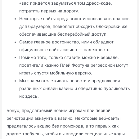
«вас придётся задуматься том дресс-коде,
потратить первых на дорогу.
Некоторые сайты предлагают использовать плагины
для браузеров, позволяет обходить блокировки же
обеспечивающие бесперебойный доступ.
Самое главное достоинство, ними обладают
официальные сайты казино — надежность.
Помимо того, только ставить можно и зеркале,
посетители казино Плей Фортуна регрессной могут
играть спустя мобильную версию.
Мы знаем отслеживать новости и предложения
различных онлайн казино и оперативно публиковать
их здесь.
Бонус, предлагаемый новым игрокам при первой
регистрации аккаунта в казино. Некоторые веб-сайты
предлагалось акцию без промокода, в то первых как
другие требуешь, чтобы вы вводили специальные коды