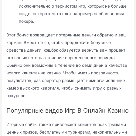
исключительно о тернистом игр, которых не больше
нигде, осторожен то слот например особая версия
покера.
Этот бонус возвращает потерянные деньги обратно и ваш
карман. Вместо того, чтобы предложить бонусные
средства деньги, кэшбэк обязуется вернуть вам процент
ото ваших потерь а течение определенного периода.
Обычно они возможны в течение во семи дней а качестве
нового клиента» «в казино. Чтобы иметь прозрачность
результатов, раз оператор размещает немногочисленных
камер высокого квартиля, чтобы снимать игру с разных
ракурсов.
Популярные видов Игр В Онлайн Казино
Игорные сайты также привлекают клиентов розыгрышами
ценных призов, бесплатными турнирами, накопительными