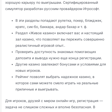
хорошую карьеру по выигрышам. Сертифицированный
симулятор разработан русским провайдером Игрософт.
В эти разделы попадают рулетка, покер, блэкджек,
крэпс, сик-бо, баккара, андар бахар и т. ф.
Раздел «Живое казино» включает вас и настоящий
зал казино, что позволяет вы пережить совершенно
реалистичный игровой опыт..
Проверить доступность знакомых помогающих
депозита и вывода нужно еще конца регистрации.
Другие казино завлекают бонусами и условиями для
новых игроков.
Рейтинг позволят выбрать надежное казино, в
которое сами можете смело играть на реальные
приличные и выигрывать.
Для игроков, друзей с миром онлайн-игр, регистрация —
задача не слишком сложных и вполне безопасная. В