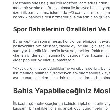
Mostbahis sitesine şuan için Mostbet. com adresinden 
mobil bir yazılımdır. Bu uygulama ile kolayca bahis oyna
üzeri ilk para yatırma işleminde 0 para yatırma eşleşme
ba?ar?l? bahisçi sitesi hizmetlerini almalarının en güve
Spor Bahislerinin Özellikleri Ve
Bunu yaptıktan sonra, hesap kontrol panelinizden veya 
başlayabilirsiniz. Mostbet, casino oyuncuları için, seçile
sunuyor. Üstelik Mostbet’in kayıt seçenekleri farklı müş
olan en iyi deneyimi sunma konusunda itibar kazanmıştır.
diğer popüler oyunları sunmaktadır.
Yüksek profilli spor etkinliklerine ve siber sporlara bahi
üst menüde bulunan «Promosyonlar» düğmesine tıklayabil
oyuncunun sahtekarlığına dair kesin kanıtlara sahip olm
Bahis Yapabileceğiniz Most
İlk başta, şüpheli» «suçlunun bahisleri iptal edilebilir v
kapsamlı bir şekilde ilgilenir, ancak oyuncunun belirli b