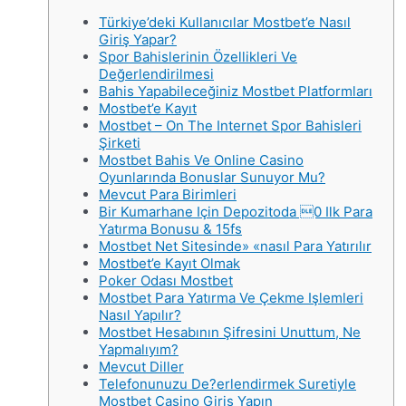
Türkiye’deki Kullanıcılar Mostbet’e Nasıl
Giriş Yapar?
Spor Bahislerinin Özellikleri Ve
Değerlendirilmesi
Bahis Yapabileceğiniz Mostbet Platformları
Mostbet’e Kayıt
Mostbet – On The Internet Spor Bahisleri
Şirketi
Mostbet Bahis Ve Online Casino
Oyunlarında Bonuslar Sunuyor Mu?
Mevcut Para Birimleri
Bir Kumarhane Için Depozitoda 0 Ilk Para
Yatırma Bonusu & 15fs
Mostbet Net Sitesinde» «nasıl Para Yatırılır
Mostbet’e Kayıt Olmak
Poker Odası Mostbet
Mostbet Para Yatırma Ve Çekme Işlemleri
Nasıl Yapılır?
Mostbet Hesabının Şifresini Unuttum, Ne
Yapmalıyım?
Mevcut Diller
Telefonunuzu De?erlendirmek Suretiyle
Mostbet Casino Giriş Yapın