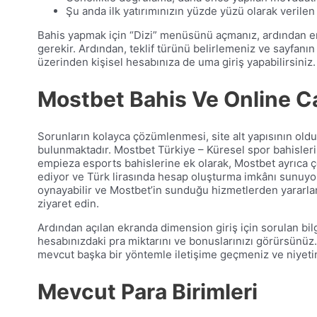
Şu anda ilk yatırımınızın yüzde yüzü olarak verilen
Bahis yapmak için “Dizi” menüsünü açmanız, ardından e
gerekir. Ardından, teklif türünü belirlemeniz ve sayfan
üzerinden kişisel hesabınıza de uma giriş yapabilirsiniz.
Mostbet Bahis Ve Online C
Sorunların kolayca çözümlenmesi, site alt yapısının oldu
bulunmaktadır. Mostbet Türkiye – Küresel spor bahisleri
empieza esports bahislerine ek olarak, Mostbet ayrıca ç
ediyor ve Türk lirasında hesap oluşturma imkânı sunuyor
oynayabilir ve Mostbet’in sunduğu hizmetlerden yararlana
ziyaret edin.
Ardından açılan ekranda dimension giriş için sorulan bilgil
hesabınızdaki pra miktarını ve bonuslarınızı görürsünüz. 
mevcut başka bir yöntemle iletişime geçmeniz ve niyetini
Mevcut Para Birimleri