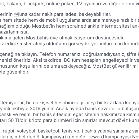
t, bakara, blackjack, online poker, TV oyunları ve diğerleri mev
rinin ’una kadar nakit para iadesi bekleyebilirler.
 hem sitede hem de mobil uygulamalarda ana menüye hızlı bir şe
 sağlam olduğu Mostbet’in hem sprained ankle internet sitesi a
azırlanmıştır.
 aklına gelen Mostbahis üye olmak istiyorum düşüncesidir.
tsız edici smsler atmış olduğunu görseydik yorumlarda bu konuda 
seçeneğine tıklayın. Telefon numaranızı doğrulamadıysanız, şifr
enizi öneririz. Aksi takdirde, BO tüm hesapları engelleyebilir v
sunun koşullarını de uma açıklayacağız. MostBet güvenilir mi ya
kle güvenlidir.
stemiyorlar, bu da kişisel hesabınıza girmeyi bir kez daha kolayla
imli ekibiyle 2016 yılının Aralık ayında bahis severlerle buluşa
lisanslı ve resmi bir bahis sitesidir, eğer sitenin hakkımızda kı
50 TL’dir, kripto para birimleri için sınırlar mevcut döviz kuru
l, rugbi, voleybol, basketbol, tenis vb. ) bahis yapma şansınız var
uları için belirlediği kampanya iken diğer reward kampanyası Net