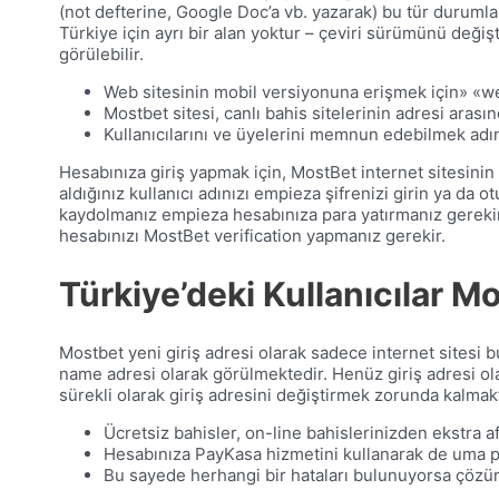
(not defterine, Google Doc’a vb. yazarak) bu tür durumla
Türkiye için ayrı bir alan yoktur – çeviri sürümünü deği
görülebilir.
Web sitesinin mobil versiyonuna erişmek için» «web
Mostbet sitesi, canlı bahis sitelerinin adresi arasın
Kullanıcılarını ve üyelerini memnun edebilmek adına
Hesabınıza giriş yapmak için, MostBet internet sitesini
aldığınız kullanıcı adınızı empieza şifrenizi girin ya da 
kaydolmanız empieza hesabınıza para yatırmanız gereki
hesabınızı MostBet verification yapmanız gerekir.
Türkiye’deki Kullanıcılar M
Mostbet yeni giriş adresi olarak sadece internet sitesi b
name adresi olarak görülmektedir. Henüz giriş adresi ola
sürekli olarak giriş adresini değiştirmek zorunda kalmak
Ücretsiz bahisler, on-line bahislerinizden ekstra 
Hesabınıza PayKasa hizmetini kullanarak de uma par
Bu sayede herhangi bir hataları bulunuyorsa çözüm s