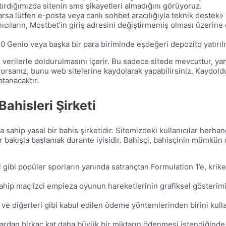
ırdığımızda sitenin sms şikayetleri almadığını görüyoruz.
varsa lütfen e-posta veya canlı sohbet aracılığıyla teknik deste
lanıcıların, Mostbet’in giriş adresini değiştirmemiş olması üzer
Genio veya başka bir para biriminde eşdeğeri depozito yatırılm
el verilerle doldurulmasını içerir. Bu sadece sitede mevcuttur, ya
iyorsanız, bunu web sitelerine kaydolarak yapabilirsiniz. Kaydol
atanacaktır.
ahisleri Şirketi
ahip yasal bir bahis şirketidir. Sitemizdeki kullanıcılar herhan
r bakışla başlamak durante iyisidir. Bahisçi, bahisçinin mümkü
gibi popüler sporların yanında satrançtan Formulation 1’e, krike
 sahip maç izci empieza oyunun hareketlerinin grafiksel gösterimi va
i ve diğerleri gibi kabul edilen ödeme yöntemlerinden birini kul
rdan birkaç kat daha büyük bir miktarın ödenmesi istendiğinde y