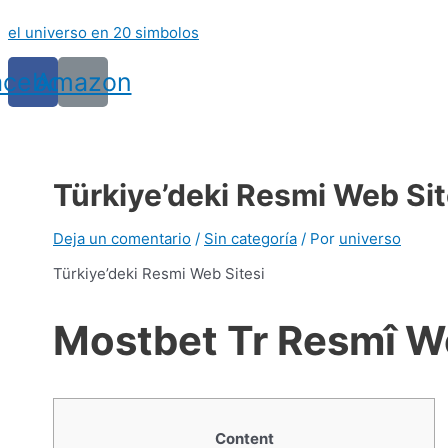
Ir
el universo en 20 simbolos
al
contenido
acebook
Amazon
Türkiye’deki Resmi Web Si
Deja un comentario
/
Sin categoría
/ Por
universo
Türkiye’deki Resmi Web Sitesi
Mostbet Tr Resmî We
Content