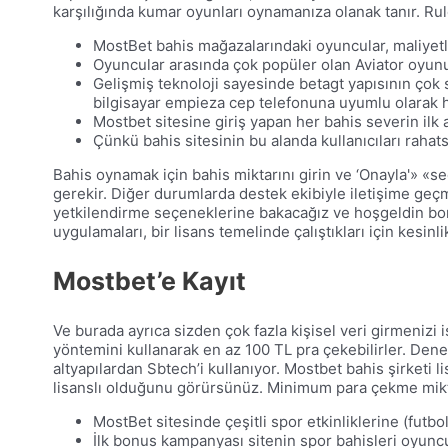
karşılığında kumar oyunları oynamanıza olanak tanır. Rule
MostBet bahis mağazalarındaki oyuncular, maliyetle
Oyuncular arasında çok popüler olan Aviator oyunu
Gelişmiş teknoloji sayesinde betagt yapısının çok
bilgisayar empieza cep telefonuna uyumlu olarak h
Mostbet sitesine giriş yapan her bahis severin ilk
Çünkü bahis sitesinin bu alanda kullanıcıları raha
Bahis oynamak için bahis miktarını girin ve ‘Onayla'» «
gerekir. Diğer durumlarda destek ekibiyle iletişime geçm
yetkilendirme seçeneklerine bakacağız ve hoşgeldin bonu
uygulamaları, bir lisans temelinde çalıştıkları için kesinli
Mostbet’e Kayıt
Ve burada ayrıca sizden çok fazla kişisel veri girmenizi i
yöntemini kullanarak en az 100 TL pra çekebilirler. Deney
altyapılardan Sbtech’i kullanıyor. Mostbet bahis şirketi 
lisanslı olduğunu görürsünüz. Minimum para çekme miktarı 
MostBet sitesinde çeşitli spor etkinliklerine (futbo
İlk bonus kampanyası sitenin spor bahisleri oyunc