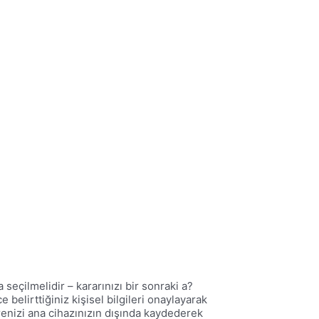
seçilmelidir – kararınızı bir sonraki a?
belirttiğiniz kişisel bilgileri onaylayarak
renizi ana cihazınızın dışında kaydederek