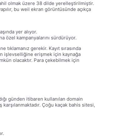
il olmak üzere 38 dilde yerelleştirilmiştir.
yapılır, bu weil ekran görüntüsünde açıkça
aşında yer alıyor.
şına özel kampanyalarını sürdürüyor.
e tıklamanız gerekir. Kayıt sırasında
in işlevselliğine erişmek için kaynağa
kün olacaktır. Para çekebilmek için
ldığı günden itibaren kullanılan domain
ş karşılanmaktadır. Çoğu kaçak bahis sitesi,
r.