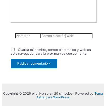
Nombre*
Correo
Web
electrónico*
Guarda mi nombre, correo electrónico y web en
este navegador para la próxima vez que comente.
Copyright © 2026 el universo en 20 simbolos | Powered by
Tema
Astra para WordPress