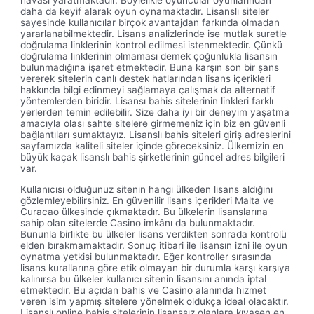
havası yaratmaktadır. Böylelikle oyuncular oyunlarından
daha da keyif alarak oyun oynamaktadır. Lisanslı siteler
sayesinde kullanıcılar birçok avantajdan farkında olmadan
yararlanabilmektedir. Lisans analizlerinde ise mutlak suretle
doğrulama linklerinin kontrol edilmesi istenmektedir. Çünkü
doğrulama linklerinin olmaması demek çoğunlukla lisansın
bulunmadığına işaret etmektedir. Buna karşın son bir şans
vererek sitelerin canlı destek hatlarından lisans içerikleri
hakkında bilgi edinmeyi sağlamaya çalışmak da alternatif
yöntemlerden biridir. Lisansı bahis sitelerinin linkleri farklı
yerlerden temin edilebilir. Size daha iyi bir deneyim yaşatma
amacıyla olası sahte sitelere girmemeniz için biz en güvenli
bağlantıları sumaktayız. Lisanslı bahis siteleri giriş adreslerini
sayfamızda kaliteli siteler içinde göreceksiniz. Ülkemizin en
büyük kaçak lisanslı bahis şirketlerinin güncel adres bilgileri
var.
Kullanıcısı olduğunuz sitenin hangi ülkeden lisans aldığını
gözlemleyebilirsiniz. En güvenilir lisans içerikleri Malta ve
Curacao ülkesinde çıkmaktadır. Bu ülkelerin lisanslarına
sahip olan sitelerde Casino imkânı da bulunmaktadır.
Bununla birlikte bu ülkeler lisans verdikten sonrada kontrolü
elden bırakmamaktadır. Sonuç itibari ile lisansın izni ile oyun
oynatma yetkisi bulunmaktadır. Eğer kontroller sırasında
lisans kurallarına göre etik olmayan bir durumla karşı karşıya
kalınırsa bu ülkeler kullanıcı sitenin lisansını anında iptal
etmektedir. Bu açıdan bahis ve Casino alanında hizmet
veren isim yapmış sitelere yönelmek oldukça ideal olacaktır.
Lisanslı online bahis sitelerinin lisanssız olanlara kıyasen en