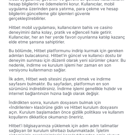
hesap bilgilerini ve ödemelerini korur. Kullanıcılar, mobil
uygulama üzerinden para yatırma, para çekme ve hesap
bilgilerini güncelleme gibi işlemleri güvenle
gerçekleştirebilirler.
Hitbet mobil uygulaması, kullanıcıların bahis ve casino
deneyimini daha kolay, pratik ve eğlenceli hale getirir.
Kullanıcılar, her an her yerde favori oyunlarına katılıp kazanç
elde etme şansına sahiptirler.
Bu bölümde, Hitbet platformunu indirip kurmak için gereken
adımları bulacaksınız. Hitbet’in güncel ve kullanıcı dostu bir
deneyim sunması için düzenli olarak yeni sürümler çıkarır. Bu
nedenle, indirme ve kurulum işlemi her zaman en son
versiyonu kullanmanızı sağlar.
İlk adım, Hitbet web sitesini ziyaret etmek ve indirme
sayfasını bulmaktır. Bu sayfadan, platformun en son
sürümünü indirebilirsiniz. İndirme işlemi genellikle hızlıdır ve
internet bağlantınızın hızına bağlı olarak değişir.
İndirdikten sonra, kurulum dosyasını bulmak için
«İndirilenler» klasörüne gidin ve Hitbet kurulum dosyasını
açın. Kurulum başlamadan önce gizlilik politikası ve kullanım
koşullarını dikkatlice okumanızı öneririz.
Hitbet’i bilgisayarınıza yüklemek için adım adım talimatlar
sağlayan bir kurulum sihirbazı bulunmaktadır. İşletim