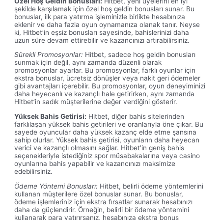
Özel Hoş Geldin Bonusları:
Hitbet, yeni üyelerini en iyi
şekilde karşılamak için özel hoş geldin bonusları sunar. Bu
bonuslar, ilk para yatırma işleminizle birlikte hesabınıza
eklenir ve daha fazla oyun oynamanıza olanak tanır. Neyse
ki, Hitbet’in eşsiz bonusları sayesinde, bahislerinizi daha
uzun süre devam ettirebilir ve kazancınızı artırabilirsiniz.
Sürekli Promosyonlar:
Hitbet, sadece hoş geldin bonusları
sunmak için değil, aynı zamanda düzenli olarak
promosyonlar ayarlar. Bu promosyonlar, farklı oyunlar için
ekstra bonuslar, ücretsiz dönüşler veya nakit geri ödemeler
gibi avantajları içerebilir. Bu promosyonlar, oyun deneyiminizi
daha heyecanlı ve kazançlı hale getirirken, aynı zamanda
Hitbet’in sadık müşterilerine değer verdiğini gösterir.
Yüksek Bahis Getirisi:
Hitbet, diğer bahis sitelerinden
farklılaşan yüksek bahis getirileri ve oranlarıyla öne çıkar. Bu
sayede oyuncular daha yüksek kazanç elde etme şansına
sahip olurlar. Yüksek bahis getirisi, oyunların daha heyecan
verici ve kazançlı olmasını sağlar. Hitbet’in geniş bahis
seçenekleriyle istediğiniz spor müsabakalarına veya casino
oyunlarına bahis yapabilir ve kazancınızı maksimize
edebilirsiniz.
Ödeme Yöntemi Bonusları:
Hitbet, belirli ödeme yöntemlerini
kullanan müşterilere özel bonuslar sunar. Bu bonuslar,
ödeme işlemleriniz için ekstra fırsatlar sunarak hesabınızı
daha da güçlendirir. Örneğin, belirli bir ödeme yöntemini
kullanarak para yatırırsanız, hesabınıza ekstra bonus