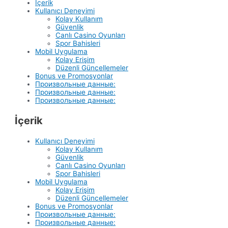
İçerik
Kullanıcı Deneyimi
Kolay Kullanım
Güvenlik
Canlı Casino Oyunları
Spor Bahisleri
Mobil Uygulama
Kolay Erişim
Düzenli Güncellemeler
Bonus ve Promosyonlar
Произвольные данные:
Произвольные данные:
Произвольные данные:
İçerik
Kullanıcı Deneyimi
Kolay Kullanım
Güvenlik
Canlı Casino Oyunları
Spor Bahisleri
Mobil Uygulama
Kolay Erişim
Düzenli Güncellemeler
Bonus ve Promosyonlar
Произвольные данные:
Произвольные данные: