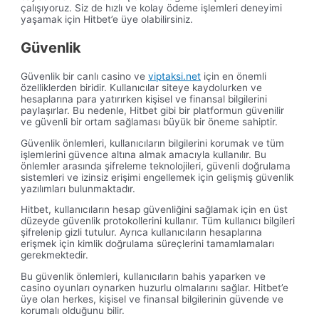
çalışıyoruz. Siz de hızlı ve kolay ödeme işlemleri deneyimi
yaşamak için Hitbet’e üye olabilirsiniz.
Güvenlik
Güvenlik bir canlı casino ve
viptaksi.net
için en önemli
özelliklerden biridir. Kullanıcılar siteye kaydolurken ve
hesaplarına para yatırırken kişisel ve finansal bilgilerini
paylaşırlar. Bu nedenle, Hitbet gibi bir platformun güvenilir
ve güvenli bir ortam sağlaması büyük bir öneme sahiptir.
Güvenlik önlemleri, kullanıcıların bilgilerini korumak ve tüm
işlemlerini güvence altına almak amacıyla kullanılır. Bu
önlemler arasında şifreleme teknolojileri, güvenli doğrulama
sistemleri ve izinsiz erişimi engellemek için gelişmiş güvenlik
yazılımları bulunmaktadır.
Hitbet, kullanıcıların hesap güvenliğini sağlamak için en üst
düzeyde güvenlik protokollerini kullanır. Tüm kullanıcı bilgileri
şifrelenip gizli tutulur. Ayrıca kullanıcıların hesaplarına
erişmek için kimlik doğrulama süreçlerini tamamlamaları
gerekmektedir.
Bu güvenlik önlemleri, kullanıcıların bahis yaparken ve
casino oyunları oynarken huzurlu olmalarını sağlar. Hitbet’e
üye olan herkes, kişisel ve finansal bilgilerinin güvende ve
korumalı olduğunu bilir.