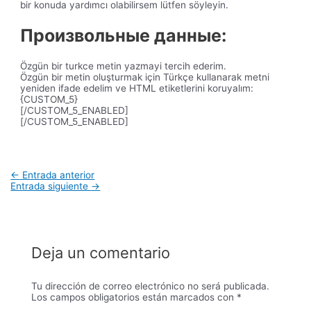
bir konuda yardımcı olabilirsem lütfen söyleyin.
Произвольные данные:
Özgün bir turkce metin yazmayi tercih ederim.
Özgün bir metin oluşturmak için Türkçe kullanarak metni
yeniden ifade edelim ve HTML etiketlerini koruyalım:
{CUSTOM_5}
[/CUSTOM_5_ENABLED]
[/CUSTOM_5_ENABLED]
Navegación
←
Entrada anterior
de
Entrada siguiente
→
entradas
Deja un comentario
Tu dirección de correo electrónico no será publicada.
Los campos obligatorios están marcados con
*