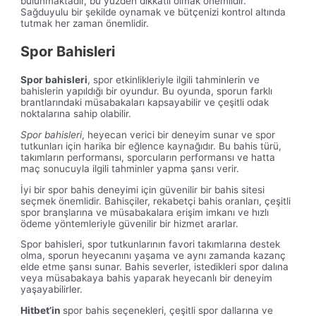
bulunmaktadır, bu yüzden dikkatli olmak önemlidir.
Sağduyulu bir şekilde oynamak ve bütçenizi kontrol altında
tutmak her zaman önemlidir.
Spor Bahisleri
Spor bahisleri
, spor etkinlikleriyle ilgili tahminlerin ve
bahislerin yapıldığı bir oyundur. Bu oyunda, sporun farklı
brantlarındaki müsabakaları kapsayabilir ve çeşitli odak
noktalarına sahip olabilir.
Spor bahisleri
, heyecan verici bir deneyim sunar ve spor
tutkunları için harika bir eğlence kaynağıdır. Bu bahis türü,
takımların performansı, sporcuların performansı ve hatta
maç sonucuyla ilgili tahminler yapma şansı verir.
İyi bir spor bahis deneyimi için güvenilir bir bahis sitesi
seçmek önemlidir. Bahisçiler, rekabetçi bahis oranları, çeşitli
spor branşlarına ve müsabakalara erişim imkanı ve hızlı
ödeme yöntemleriyle güvenilir bir hizmet ararlar.
Spor bahisleri, spor tutkunlarının favori takımlarına destek
olma, sporun heyecanını yaşama ve aynı zamanda kazanç
elde etme şansı sunar. Bahis severler, istedikleri spor dalına
veya müsabakaya bahis yaparak heyecanlı bir deneyim
yaşayabilirler.
Hitbet’in
spor bahis seçenekleri, çeşitli spor dallarına ve