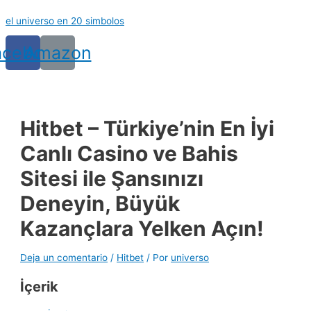
Ir
el universo en 20 simbolos
al
contenido
acebook
Amazon
Hitbet – Türkiye’nin En İyi
Canlı Casino ve Bahis
Sitesi ile Şansınızı
Deneyin, Büyük
Kazançlara Yelken Açın!
Deja un comentario
/
Hitbet
/ Por
universo
İçerik