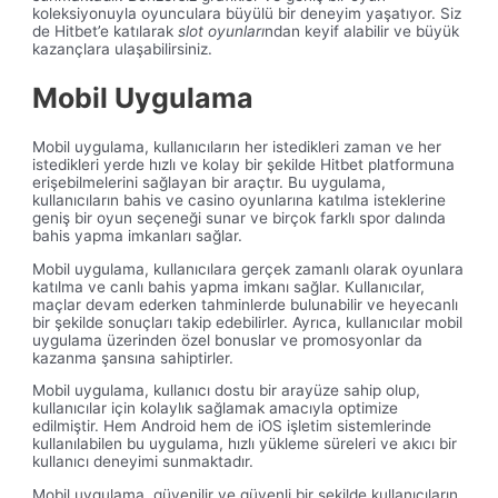
koleksiyonuyla oyunculara büyülü bir deneyim yaşatıyor. Siz
de Hitbet’e katılarak
slot oyunları
ndan keyif alabilir ve büyük
kazançlara ulaşabilirsiniz.
Mobil Uygulama
Mobil uygulama, kullanıcıların her istedikleri zaman ve her
istedikleri yerde hızlı ve kolay bir şekilde Hitbet platformuna
erişebilmelerini sağlayan bir araçtır. Bu uygulama,
kullanıcıların bahis ve casino oyunlarına katılma isteklerine
geniş bir oyun seçeneği sunar ve birçok farklı spor dalında
bahis yapma imkanları sağlar.
Mobil uygulama, kullanıcılara gerçek zamanlı olarak oyunlara
katılma ve canlı bahis yapma imkanı sağlar. Kullanıcılar,
maçlar devam ederken tahminlerde bulunabilir ve heyecanlı
bir şekilde sonuçları takip edebilirler. Ayrıca, kullanıcılar mobil
uygulama üzerinden özel bonuslar ve promosyonlar da
kazanma şansına sahiptirler.
Mobil uygulama, kullanıcı dostu bir arayüze sahip olup,
kullanıcılar için kolaylık sağlamak amacıyla optimize
edilmiştir. Hem Android hem de iOS işletim sistemlerinde
kullanılabilen bu uygulama, hızlı yükleme süreleri ve akıcı bir
kullanıcı deneyimi sunmaktadır.
Mobil uygulama, güvenilir ve güvenli bir şekilde kullanıcıların