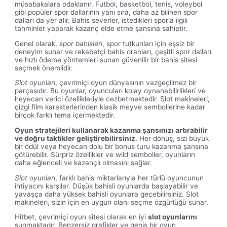
müsabakalara odaklanır. Futbol, basketbol, tenis, voleybol
gibi popüler spor dallarının yanı sıra, daha az bilinen spor
dalları da yer alır. Bahis severler, istedikleri sporla ilgili
tahminler yaparak kazanç elde etme şansına sahiptir.
Genel olarak,
spor bahisleri
, spor tutkunları için eşsiz bir
deneyim sunar ve rekabetçi bahis oranları, çeşitli spor dalları
ve hızlı ödeme yöntemleri sunan güvenilir bir bahis sitesi
seçmek önemlidir.
Slot oyunları
, çevrimiçi oyun dünyasının vazgeçilmez bir
parçasıdır. Bu oyunlar, oyuncuları kolay oynanabilirlikleri ve
heyecan verici özellikleriyle cezbetmektedir. Slot makineleri,
çizgi film karakterlerinden klasik meyve sembollerine kadar
birçok farklı tema içermektedir.
Oyun stratejileri kullanarak kazanma şansınızı artırabilir
ve doğru taktikler geliştirebilirsiniz
. Her dönüş, sizi büyük
bir ödül veya heyecan dolu bir bonus turu kazanma şansına
götürebilir. Sürpriz özellikler ve wild semboller, oyunların
daha eğlenceli ve kazançlı olmasını sağlar.
Slot oyunları
, farklı bahis miktarlarıyla her türlü oyuncunun
ihtiyacını karşılar. Düşük bahisli oyunlarda başlayabilir ve
yavaşça daha yüksek bahisli oyunlara geçebilirsiniz. Slot
makineleri, sizin için en uygun olanı seçme özgürlüğü sunar.
Hitbet, çevrimiçi oyun sitesi olarak en iyi
slot oyunlarını
sunmaktadır. Benzersiz grafikler ve geniş bir oyun