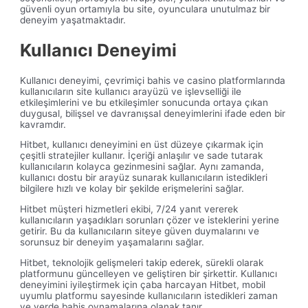
güvenli oyun ortamıyla bu site, oyunculara unutulmaz bir
deneyim yaşatmaktadır.
Kullanıcı Deneyimi
Kullanıcı deneyimi, çevrimiçi bahis ve casino platformlarında
kullanıcıların site kullanıcı arayüzü ve işlevselliği ile
etkileşimlerini ve bu etkileşimler sonucunda ortaya çıkan
duygusal, bilişsel ve davranışsal deneyimlerini ifade eden bir
kavramdır.
Hitbet, kullanıcı deneyimini en üst düzeye çıkarmak için
çeşitli stratejiler kullanır. İçeriği anlaşılır ve sade tutarak
kullanıcıların kolayca gezinmesini sağlar. Aynı zamanda,
kullanıcı dostu bir arayüz sunarak kullanıcıların istedikleri
bilgilere hızlı ve kolay bir şekilde erişmelerini sağlar.
Hitbet müşteri hizmetleri ekibi, 7/24 yanıt vererek
kullanıcıların yaşadıkları sorunları çözer ve isteklerini yerine
getirir. Bu da kullanıcıların siteye güven duymalarını ve
sorunsuz bir deneyim yaşamalarını sağlar.
Hitbet, teknolojik gelişmeleri takip ederek, sürekli olarak
platformunu güncelleyen ve geliştiren bir şirkettir. Kullanıcı
deneyimini iyileştirmek için çaba harcayan Hitbet, mobil
uyumlu platformu sayesinde kullanıcıların istedikleri zaman
ve yerde bahis oynamalarına olanak tanır.