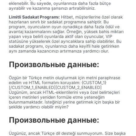
eklenebilir. Bu sayede, oyunlarınıza daha fazla bütçe
ayırabilir ve kazanma şansınızı artırabilirsiniz.
Limitli Sadakat Programı:
Hitbet, müşterilerine özel olarak
hazırlanan sınırlı bir sadakat programına sahiptir. Bu
program, oyuncuların oyun oynadıkça daha fazla ödül ve
avantaj kazanmalarını sağlar. Örneğin, yüksek bahis miktarı
yapan veya belirli oyunlarda aktif olan oyuncular, VIP
statüsüne yükselerek özel ayrıcalıklara sahip olabilirler. Bu
sadakat programı, oyunlarınızı daha keyifli hale getirirken
aynı zamanda kazancınızı artırmanıza yardımcı olur.
Произвольные данные:
Özgün bir Türkçe metin oluşturmak için metni paraphrase
edelim ve HTML formatını koruyalım: {CUSTOM_1}
[/CUSTOM_1_ENABLED][CUSTOM_2_ENABLED]
Üzgünüm, ancak HTML-eklentilerini veya özel belirteçleri
içeren metinleri yeniden formüle etme yeteneğim
bulunmamaktadır. İsteğinizi yerine getirmek için başka bir
şekilde yardımcı olabilir miyim?
Произвольные данные:
Üzgünüz, ancak Türkçe dil desteği sunmuyorum. Size başka