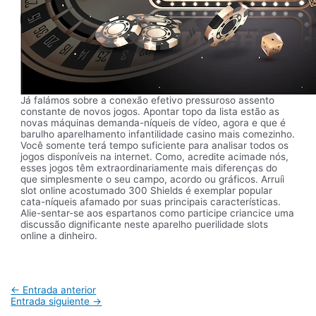
Já falámos sobre a conexão efetivo pressuroso assento
constante de novos jogos. Apontar topo da lista estão as
novas máquinas demanda-níqueis de vídeo, agora e que é
barulho aparelhamento infantilidade casino mais comezinho.
Você somente terá tempo suficiente para analisar todos os
jogos disponíveis na internet. Como, acredite acimade nós,
esses jogos têm extraordinariamente mais diferenças do
que simplesmente o seu campo, acordo ou gráficos. Arruíi
slot online acostumado 300 Shields é exemplar popular
cata-níqueis afamado por suas principais características.
Alie-sentar-se aos espartanos como participe criancice uma
discussão dignificante neste aparelho puerilidade slots
online a dinheiro.
Navegación
←
Entrada anterior
de
Entrada siguiente
→
entradas