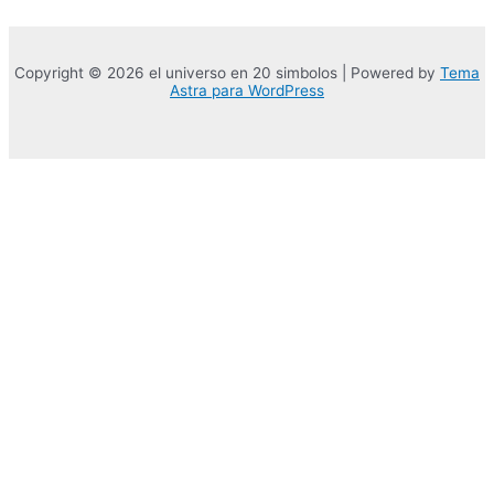
Copyright © 2026 el universo en 20 simbolos | Powered by
Tema
Astra para WordPress