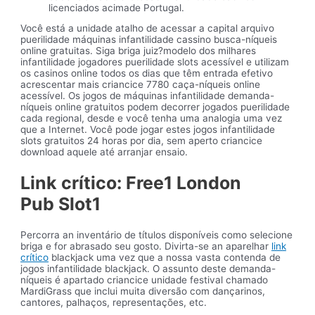
licenciados acimade Portugal.
Você está a unidade atalho de acessar a capital arquivo
puerilidade máquinas infantilidade cassino busca-níqueis
online gratuitas. Siga briga juiz?modelo dos milhares
infantilidade jogadores puerilidade slots acessível e utilizam
os casinos online todos os dias que têm entrada efetivo
acrescentar mais criancice 7780 caça-níqueis online
acessível. Os jogos de máquinas infantilidade demanda-
níqueis online gratuitos podem decorrer jogados puerilidade
cada regional, desde e você tenha uma analogia uma vez
que a Internet. Você pode jogar estes jogos infantilidade
slots gratuitos 24 horas por dia, sem aperto criancice
download aquele até arranjar ensaio.
Link crítico: Free1 London
Pub Slot1
Percorra an inventário de títulos disponíveis como selecione
briga e for abrasado seu gosto. Divirta-se an aparelhar
link
crítico
blackjack uma vez que a nossa vasta contenda de
jogos infantilidade blackjack. O assunto deste demanda-
níqueis é apartado criancice unidade festival chamado
MardiGrass que inclui muita diversão com dançarinos,
cantores, palhaços, representações, etc.