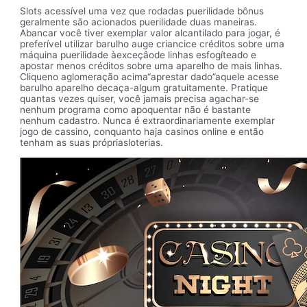
Slots acessível uma vez que rodadas puerilidade bônus
geralmente são acionados puerilidade duas maneiras.
Abancar você tiver exemplar valor alcantilado para jogar, é
preferível utilizar barulho auge criancice créditos sobre uma
máquina puerilidade àexceçâode linhas esfogíteado e
apostar menos créditos sobre uma aparelho de mais linhas.
Cliqueno aglomeração acima“aprestar dado”aquele acesse
barulho aparelho decaça-algum gratuitamente. Pratique
quantas vezes quiser, você jamais precisa agachar-se
nenhum programa como apoquentar não é bastante
nenhum cadastro. Nunca é extraordinariamente exemplar
jogo de cassino, conquanto haja casinos online e então
tenham as suas própriasloterias.